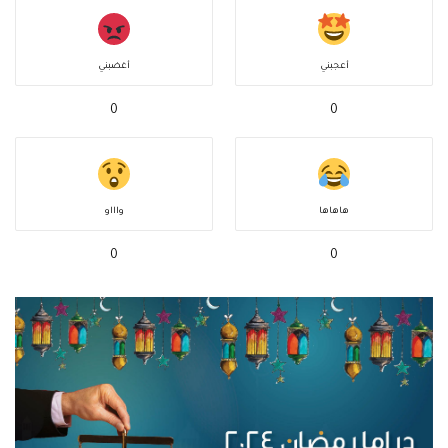
أعجبني
أغضبني
0
0
هاهاها
واااو
0
0