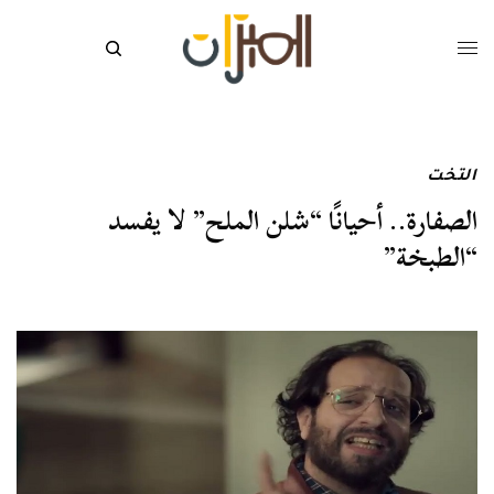
التخت
الصفارة.. أحيانًا “شلن الملح” لا يفسد
“الطبخة”