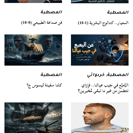
المصطبة
المصطبة
فن صناعة الطبيعي (0-10)
المعيار.. كتالوج البشرية (1-10)
المصطبة
المصطبة
,
خردواتي
كلنا سفينة ثيسوس ج7
البُعبُع في جيب عيالنا.. فإزاي
نتطمن من غير ما نبقى مُخبرين؟