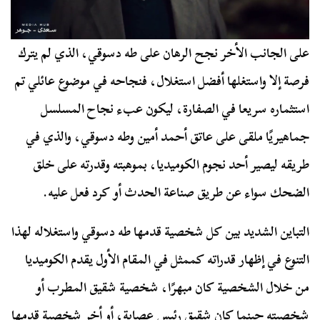
على الجانب الأخر نجح الرهان على طه دسوقي، الذي لم يترك
فرصة إلا واستغلها أفضل استغلال، فنجاحه في موضوع عائلي تم
استثماره سريعا في الصفارة، ليكون عبء نجاح المسلسل
جماهيريًا ملقى على عاتق أحمد أمين وطه دسوقي، والذي في
طريقه ليصير أحد نجوم الكوميديا، بموهبته وقدرته على خلق
الضحك سواء عن طريق صناعة الحدث أو كرد فعل عليه.
التباين الشديد بين كل شخصية قدمها طه دسوقي واستغلاله لهذا
التنوع في إظهار قدراته كممثل في المقام الأول يقدم الكوميديا
من خلال الشخصية كان مبهرًا، شخصية شقيق المطرب أو
شخصيته حينما كان شقيق رئيس عصابة، أو أخر شخصية قدمها