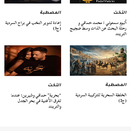
التخت
المصطبة
ألبوم سمعوني : محمد حماقي و
إعادة تدوير النخب في براح السردية
رحلة البحث عن الذات وسط ضجيج
(ج3)
التريند
المصطبة
التخت
الخلطة السحرية للتركيبة السردية
“بحرية” حماقي وشيرين: عندما
(ج2)
تغرق الأغنية في بحر الجدل
والتريند