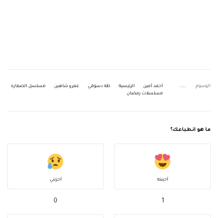
الوسوم
أحمد أمين
الرئيسية
طه دسوقي
عمرو شاهين
مسلسل الصفارة
مسلسلات رمضان
ما هو انطباعك؟
أحببته
أحزنني
0
1