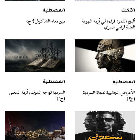
التخت
المصطبة
ألبوم القمر: قراءة في أزمة الهوية
مين معاه الشاكوش؟ ج6
الفنية لرامي صبري
المصطبة
المصطبة
السردية تواجه الموت وأزمة المعنى
الأعراض الجانبية لنجاة السردية
(ج4)
(ج5)