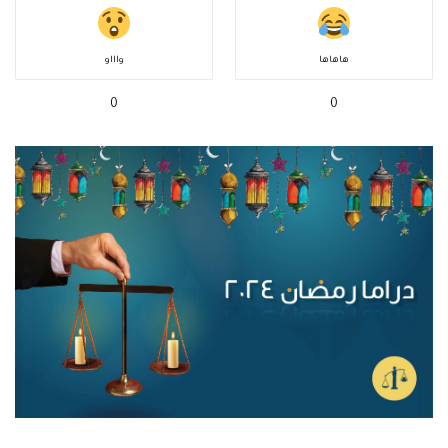
هاهاها
واااو
0
0