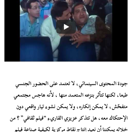
جودة المحتوى السينمائي، لا تعتمد على الحضور الجنسي
طبعا، لكنها تتأثر بنزعه المتعمد منها ، لأنه هاجس مجتمعي
متفحّش، لا يمكن إنكاره، ولا يمكن نشوء تيار واقعي دون
الإحتكاك معه، هل تتذكر عزيزي القاريء “فيلم ثقافي” ؟ من
خلاله يمكننا أن نعيد إنتاج نقاط مركزية لكيفية صناعة فيلم