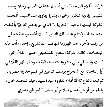
شركة
“أفلام الصحبة”
التي أسسها عاطف الطيب وخان وسعيد
الشيمي ونادية شكري وخيري بشارة وداوود عبد السيد، أنتجت
الشركة فيلمها الوحيد
“الحريف”
الذي لم ينجح انتاجيًا وأغلقت
بعده. منافذ الإنتاج عند ذلك التيار، كانت أشبه بومضة تتجلى
من وقت لآخر، عند ظهورها تتهافت المشاريع، إحدى أهم هذه
الومضات، كانت شركة المنتج الفلسطيني حسين القلأ، التي
كانت رائدة في تبنّي مشورعات سينمائية طموحة، ظهر القلّا في
أول إنتاجاته مع المخرج يوسف شاهين في فيلم حدوتة مصرية،
ثم تبعه بانتاج ثلاثة أفلام لداوود عبد السيد، فيلم لمحمد خان،
وفيلم من أواخر أعمال صلاح أبو سيف “المواطن مصري “