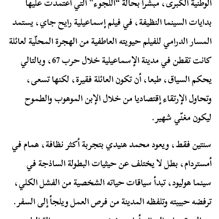
الوطنية الكبرى، مبشّرا بحالة “اللجوء” التي اعتمدت عليها
بدايات السينما النظيفة، في فيلم إسماعيلية رايح جاي، يستمد
المسار الدرامي للفيلم حيويته العاطفية من الهجرة المحلّية لعائلة
كانت تقطن في مدينة الإسماعيلية خلال حرب 67، وبالتالي
يحكم السياق، طبعا، أن تكون العائلة فقيرة، لكنها تسعى،
وتحاول الإرتقاء إقتصاديا من خلال الإبن الموهوب والطموح
ليكون مغنّي شهير.
سنتين فقط، ويعود محمد هنيدي بتجربة أكثر نظافة، همام في
أمستردام، بطل لا يختلف عن حيثيات البطولة الساذجة في
سينما هوليود، تبدأ سياقات حياته الشخصية من الفشل الكلي،
ترفضه حبيبته وتلفظه المدينة من فرص العمل ويلجأ إلى السفر.