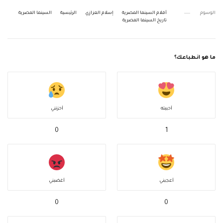
الوسوم
أفلام السينما المصرية
إسلام العزازي
الرئيسية
السينما المصرية
تاريخ السينما المصرية
ما هو انطباعك؟
أحببته
أحزنني
0
1
أعجبني
أغضبني
0
0