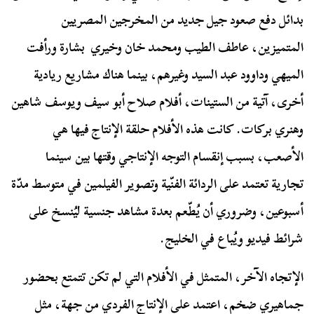
بدائل دفع صعود جيل جديد من المخرجين المصريين
المتميزين، عاطف الطيب ومحمد خان وخيري بشارة ورأفت
الميهي وداوود عبد السيد وغيرهم، بينما هناك مشاريع ريادية
أخرى، آتية من الستينات، أفلام صلاح أبو سيف ويوسف شاهين
وهنري بركات. كانت هذه الأفلام حلقة الإنتاج فيها هي
الأصعب، بسبب إنقسام التوجه الإنتاجي وقتها بين سينما
تجارية تعتمد على الردائة الفنّية وتصوير الفيلمين في متوسط مدّة
أسبوعين، وضروري أن يُطّعم بعدة مشاهد جنسية ليُنسخ على
شرائط فيديو ويُباع في الخليج.
الإتجاه الآخر، المتمثل في الأفلام التي لم تكن تتمتع بحضور
جماهيري ضخم، اعتمد على الإنتاج الفردي من جهة، مثل