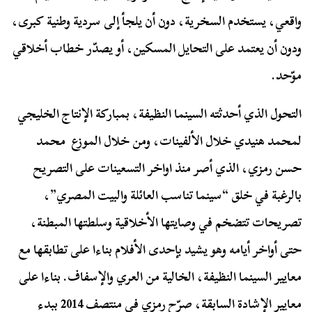
واقعي، يستخدم السخرية، دون أن يلجأ إلى سردية وطنية كبرى،
ودون أن يعتمد على التحايل المسكين، أو يصدّر خطاب أخلاقي
موّحد.
التحول الذي أحدثته السينما النظيفة، بمباركة الإنتاج الخليجي
لمحمد هنيدي خلال الألفينات، ومن خلال الموزع محمد
حسن رمزي، الذي أصر منذ اواخر التسعينات على التصريح
بالرغبة في خلق “سينما تناسب العائلة والبيت المصري”،
تصريحات تتضخم في وصايتها الأخلاقية وسلطتها المبطنة،
حتى أواخر أيامه وهو يشيد بإحدى الأفلام بناءا على تطابقها مع
معايير السينما النظيفة، الخالية من العري والإسفاف. بناءا على
معايير الإشادة السابقة، صرّح رمزي في منتصف 2014 ببدء