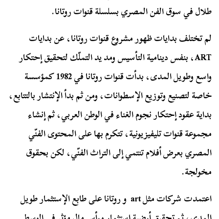
طلال في سوق الفن المصري بسلسلة قنوات روتانا.
لم تختلف بدايات ظهور مشروع قنوات روتانا، عن بدايات
ART، بنفس دينامية التأسيس ومد يد التملّك لتحقيق إحتكار
واسع وطويل المدى، بدأت قنوات روتانا في 1982 كمؤسسة
خاصة لتصنيع وتوزيع الإسطوانات، ومن ثم بدأ الإنتشار بالتتابع،
بداية عقود إحتكار نجوم الغناء في الوطن العربي، ثم إنشاء
مجموعة قنوات تليفيزيونية، تتكرم بها على المحتوى الفنّي
المصري بعرض أفلام تنتمي إلى التراث الفنّي، لكن بحقوق
مخولجة.
اعتمدت شركات مثل art و روتانا على طابع الإستثمار طويل
المدى، ثم تحقيق أرضية إستثمار ورأس مال مؤثر في الوسط