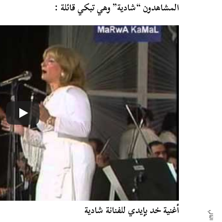
المشاهدون “شادية” وهي تبكي قائلة :
أغنية خد بإيدي للفنانة شادية