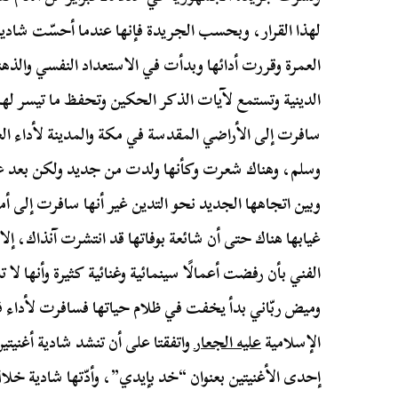
لهذا القرار، وبحسب الجريدة فإنها عندما أحسّت شادية ل
العمرة وقررت أدائها وبدأت في الاستعداد النفسي والذهن
الدينية وتستمع لآيات الذكر الحكين وتحفظ ما تيسر لها
سافرت إلى الأراضي المقدسة في مكة والمدينة لأداء العم
وسلم، وهناك شعرت وكأنها ولدت من جديد ولكن بعد عود
وبين اتجاهها الجديد نحو التدين غير أنها سافرت إلى أمر
غيابها هناك حتى أن شائعة بوفاتها قد انتشرت آنذاك، إلا 
الفني بأن رفضت أعمالًا سينمائية وغنائية كثيرة وأنها ل
وميض ربّاني بدأ يخفت في ظلام حياتها فسافرت لأداء 
الإسلامية
عليه الجعار
واتفقتا على أن تنشد شادية أغنيتي
إحدى الأغنيتين بعنوان “خد بإيدي”، وأدّتها شادية خلال