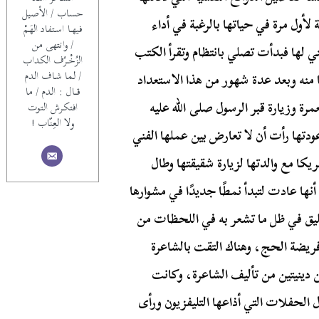
حساب / الأصيل
أول مرة في حياتها بالرغبة في أداء
فيهــا اسـتفاد الهَـمْ
/ وانتهى من
ي لها فبدأت تصلي بانتظام وتقرأ الكتب
الزُخْــرُف الكداب
/ لما شـاف الدم
 منه وبعد عدة شهور من هذا الاستعداد
قـــال : الدم / ما
رة وزيارة قبر الرسول صلى الله عليه
افتكـرش التوت
ولا العِنّاب !
تها رأت أن لا تعارض بين عملها الفني
يكا مع والدتها لزيارة شقيقتها وطال
أنها عادت لتبدأ نمطًا جديدًا في مشوارها
ا تليق في ظل ما تشعر به في اللحظات من
فريضة الحج، وهناك التقت بالشاعرة
ن دينيتين من تأليف الشاعرة، وكانت
 الحفلات التي أذاعها التليفزيون ورأى