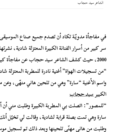
الشاعر سيد حجاب
في مفاجأة مدويّة تكاد أن تصدم جميع صناع الموسيقى ف
2000، حيث كشف الشاعر سيد حجاب عن مفاجأة كبيرة
“من تسجيلات الهواة” أغنية نادرة للمطربة المعتزلة شادي
واسم الأغنية “سارة” وهي من تلحين هاني منهّى، وعن م
الكبير
سيد حجاب
“للمصور”: اتصلت بي المطربة الكبيرة وطلبت مني أن أ
سارة وهي تمت بصلة قرابة لشادية، وقالت لي تخيّل أنك 
وطلبت من هاني مهنّى تلحينها وبعد ذلك تم تسجيل موسي