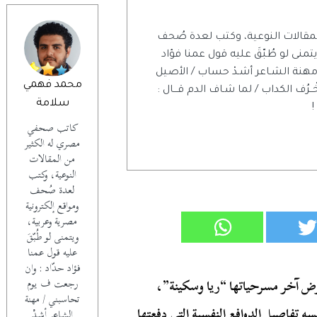
مقالات النوعية، وكتب لعدة صُحف
منى لو طُبّقَ عليه قول عمنا فؤاد
مهنة الشـاعر أشـدْ حساب / الأصيل
محمد فهمي
خْــرُف الكداب / لما شـاف الدم قـــال :
سلامة
!
كاتب صحفي
مصري له الكثير
من المقالات
النوعية، وكتب
لعدة صُحف
ومواقع إلكترونية
مصرية وعربية،
ويتمنى لو طُبّقَ
عليه قول عمنا
فؤاد حدّاد : وان
طلع عام 1987 وذلك خلال عرض آخر مسرحياتها “ريا وسكينة”،
رجعت ف يوم
تحاسبني / مهنة
د 26 فبراير من العام نفسه تفاصيل الدوافع النفسية التي دفعتها
الشـاعر أشـدْ