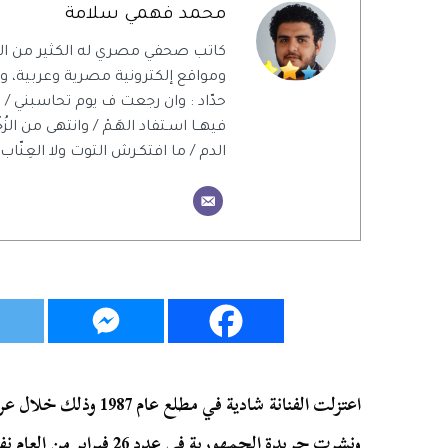
محمد فهمي سلامة
كاتب صحفي مصري له الكثير من ال
ومواقع إلكترونية مصرية وعربية، ويت
حدّاد : وان رجعت ف يوم تحاسبني / 
فيهــا اسـتفاد الهَـمْ / وانتهى من الزُ
الدم / ما افتكـرش التوت ولا العِنّاب 
اعتزلت الفنانة شادية في م
ونشرت جريدة الجمهورية في عد