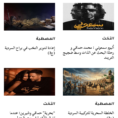
التخت
المصطبة
ألبوم سمعوني : محمد حماقي و
إعادة تدوير النخب في براح السردية
رحلة البحث عن الذات وسط ضجيج
(ج3)
التريند
المصطبة
التخت
الخلطة السحرية للتركيبة السردية
“بحرية” حماقي وشيرين: عندما
(ج2)
تغرق الأغنية في بحر الجدل