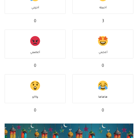
أحببته
أحزنني
0
3
أعجبني
أغضبني
0
0
هاهاها
واااو
0
0