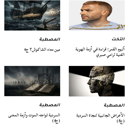
التخت
المصطبة
ألبوم القمر: قراءة في أزمة الهوية
مين معاه الشاكوش؟ ج6
الفنية لرامي صبري
المصطبة
المصطبة
السردية تواجه الموت وأزمة المعنى
الأعراض الجانبية لنجاة السردية
(ج4)
(ج5)