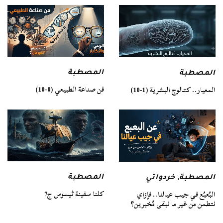
المصطبة
المصطبة
فن صناعة الطبيعي (0-10)
المعيار.. كتالوج البشرية (1-10)
المصطبة
المصطبة
,
خردواتي
كلنا سفينة ثيسوس ج7
البُعبُع في جيب عيالنا.. فإزاي
نتطمن من غير ما نبقى مُخبرين؟