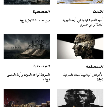
التخت
المصطبة
ألبوم القمر: قراءة في أزمة الهوية
مين معاه الشاكوش؟ ج6
الفنية لرامي صبري
المصطبة
المصطبة
السردية تواجه الموت وأزمة المعنى
الأعراض الجانبية لنجاة السردية
(ج4)
(ج5)