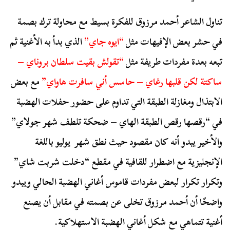
تناول الشاعر أحمد مرزوق للفكرة بسيط مع محاولة ترك بصمة
في حشر بعض الإفيهات مثل
“ايوه جاي”
الذي بدأ به الأغنية ثم
تبعه بعدة مفردات طريفة مثل
“تقولش بقيت سلطان بروناي –
ساكتة لكن قلبها رغاي – حاسس أني سافرت هاواي”
مع بعض
الابتذال ومغازلة الطبقة التي تداوم على حضور حفلات الهضبة
في “رقصها رقص الطبقة الهاي – ضحكة تلطف شهر جولاي”
والأخير يبدو أنه كان مقصود حيث نطق شهر يوليو باللغة
الإنجليزية مع اضطرار للقافية في مقطع “دخلت شربت شاي”
وتكرار تكرار لبعض مفردات قاموس أغاني الهضبة الحالي ويبدو
واضحًا أن أحمد مرزوق تخلى عن بصمته في مقابل أن يصنع
أغنية تتماهي مع شكل أغاني الهضبة الاستهلاكية.