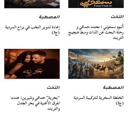
التخت
المصطبة
ألبوم سمعوني : محمد حماقي و
إعادة تدوير النخب في براح السردية
رحلة البحث عن الذات وسط ضجيج
(ج3)
التريند
المصطبة
التخت
الخلطة السحرية للتركيبة السردية
“بحرية” حماقي وشيرين: عندما
(ج2)
تغرق الأغنية في بحر الجدل
والتريند