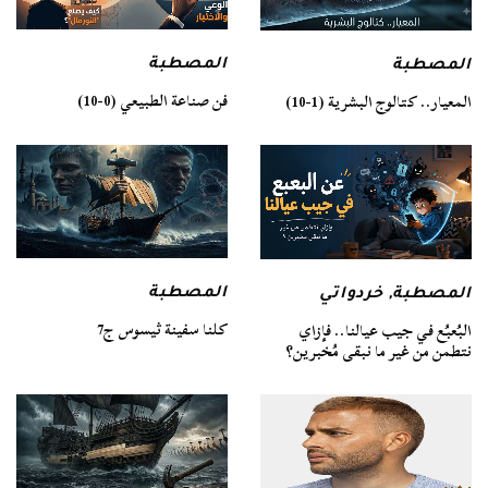
المصطبة
المصطبة
فن صناعة الطبيعي (0-10)
المعيار.. كتالوج البشرية (1-10)
المصطبة
المصطبة
,
خردواتي
كلنا سفينة ثيسوس ج7
البُعبُع في جيب عيالنا.. فإزاي
نتطمن من غير ما نبقى مُخبرين؟