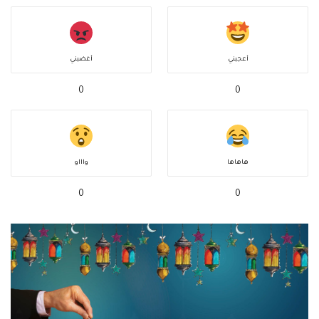
أعجبني
أغضبني
0
0
هاهاها
واااو
0
0