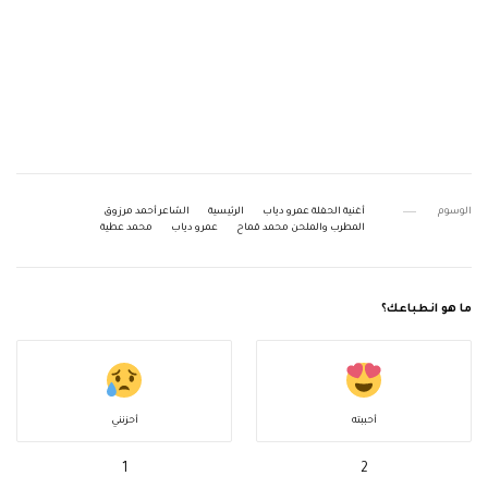
الوسوم
أغنية الحفلة عمرو دياب
الرئيسية
الشاعر أحمد مرزوق
المطرب والملحن محمد قماح
عمرو دياب
محمد عطية
ما هو انطباعك؟
أحببته
أحزنني
1
2