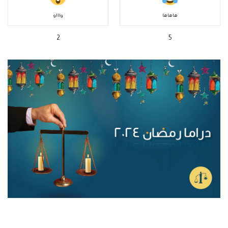
هاهاها
واااو
2
5