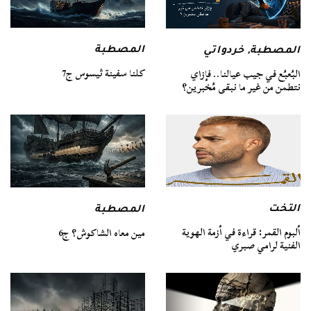
المصطبة
المصطبة
,
خردواتي
كلنا سفينة ثيسوس ج7
البُعبُع في جيب عيالنا.. فإزاي
نتطمن من غير ما نبقى مُخبرين؟
التخت
المصطبة
ألبوم القمر: قراءة في أزمة الهوية
مين معاه الشاكوش؟ ج6
الفنية لرامي صبري