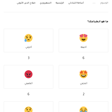
الوسوم
أسامة الشاذلي
الرئيسية
السهروردي
صلاح الدين الأيوبي
ما هو انطباعك؟
أحببته
أحزنني
3
6
أعجبني
أغضبني
6
2