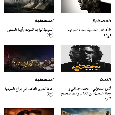
المصطبة
المصطبة
السردية تواجه الموت وأزمة المعنى
الأعراض الجانبية لنجاة السردية
(ج4)
(ج5)
التخت
المصطبة
ألبوم سمعوني : محمد حماقي و
إعادة تدوير النخب في براح السردية
رحلة البحث عن الذات وسط ضجيج
(ج3)
التريند