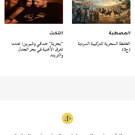
المصطبة
التخت
الخلطة السحرية للتركيبة السردية
“بحرية” حماقي وشيرين: عندما
(ج2)
تغرق الأغنية في بحر الجدل
والتريند