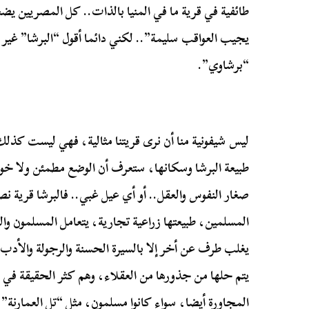
طائفية في قرية ما في المنيا بالذات.. كل المصريين يض
يجيب العواقب سليمة”.. لكني دائما أقول “البرشا” غير ي
“برشاوي”.
ليس شيفونية منا أن نرى قريتنا مثالية، فهي ليست كذل
طبيعة البرشا وسكانها، ستعرف أن الوضع مطمئن ولا خو
صغار النفوس والعقل.. أو أي عيل غبي.. فالبرشا قرية 
المسلمين، طبيعتها زراعية تجارية، يتعامل المسلمون و
يغلب طرف عن أخر إلا بالسيرة الحسنة والرجولة والأدب..
يتم حلها من جذورها من العقلاء، وهم كثر الحقيقة في 
المجاورة أيضا، سواء كانوا مسلمون، مثل “تل العمارنة”،