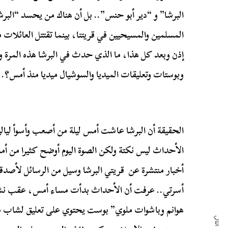
البرشا” و “دير أبو حنس”.. بل أن هناك من يحسد “البر
المسلمين والمسيحيين في قريتنا، بينما تقتتل العائلات 
إذن وبعد كل هذا، ما الذي حدث في البرشا هذه المرة 
وبوستات وتعليقات الميديا والسوشيال ميديا منذ أمس؟.
الحقيقة أن البرشا عاشت أمس ليلة من أصعب وأسوأ لياليه
الأحداث ليس نكتة ولكن الصوة اليوم أوضح كثيرا من 
أخبار منتشرة عن قريتي البرشا وسيل من الرسائل لأصدقا
أسرتي.. عرفت أن الأحداث بدأت مساء أمس، عقب نش
هوانم وباشوات ملوي” بوست يحتوي على تعليق لشاب 