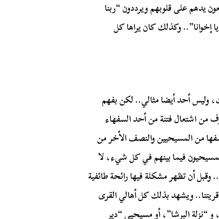
عون يدهم على قلوبهم ويرددون “ربنا
ا إخوانا”.. وكذلك كان يراها كل
ك، وليس أحد أيضا مثالي.. لكن بفهم
ف من اشتعال فتنة من أحد السفهاء
نصفها من المسيحيين والنصف الأخر من
المسيحيون فيما بينهم في كل شيء، لا
 وقبل أن تظهر مشكلة فيها رائحة طائفية
قريتنا.. ويشهد بذلك كل أهالي القرى
 و “نزلة البرشا”، أو مسيحيي “دير