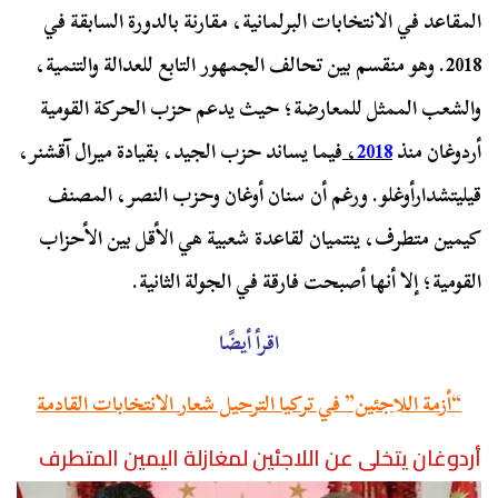
المقاعد في الانتخابات البرلمانية، مقارنة بالدورة السابقة في
2018. وهو منقسم بين تحالف الجمهور التابع للعدالة والتنمية،
والشعب الممثل للمعارضة؛ حيث يدعم حزب الحركة القومية
أردوغان منذ
2018
،
فيما يساند حزب الجيد، بقيادة ميرال آقشنر،
قيليتشدارأوغلو. ورغم أن سنان أوغان وحزب النصر، المصنف
كيمين متطرف، ينتميان لقاعدة شعبية هي الأقل بين الأحزاب
القومية؛ إلا أنها أصبحت فارقة في الجولة الثانية.
اقرأ أيضًا
“أزمة اللاجئين” في تركيا الترحيل شعار الانتخابات القادمة
أردوغان يتخلى عن اللاجئين لمغازلة اليمين المتطرف