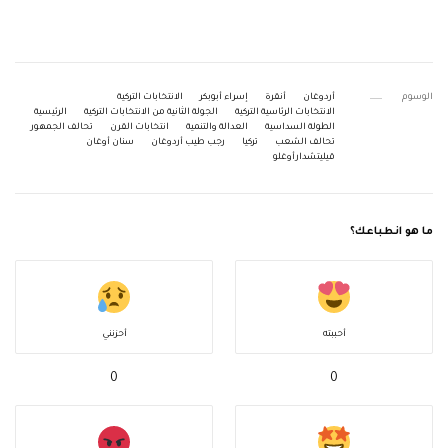
الوسوم
أردوغان
أنقرة
إسراء أبوبكر
الانتخابات التركية
الانتخابات الرئاسية التركية
الجولة الثانية من الانتخابات التركية
الرئيسية
الطولة السداسية
العدالة والتنمية
انتخابات القرن
تحالف الجمهور
تحالف الشعب
تركيا
رجب طيب أردوغان
سنان أوغان
قيليتشدارأوغلو
ما هو انطباعك؟
أحببته
أحزنني
0
0