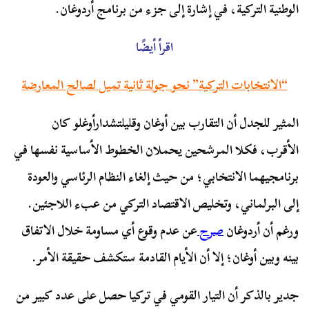
الوطنية التركية، في إشارة إلى جزء من برنامج أردوغان.
اقرأ أيضًا
“الانتخابات التركية” نحو جولة ثانية تميل لصالح المعارضة
المثير للجدل أن التقارب بين أوغان وقليلتشدارأوغلو كان
الأقرب، فكلا المرشحين يحملان الخطوط الأساسية نفسها في
برنامجيهما الانتخابي؛ من حيث إلغاء النظام الرئاسي والعودة
إلى البرلماني، وتخليص الاقتصاد التركي من عبء اللاجئين.
ورغم أن أردوغان
صرح
عن عدم وقوع أي مساومة خلال الاتفاق
بينه وبين أوغان؛ إلا أن الأيام القادمة ستكشف حقيقة الأمر.
جدير بالذكر أن التيار القومي في تركيا حصل على عدد كبير من