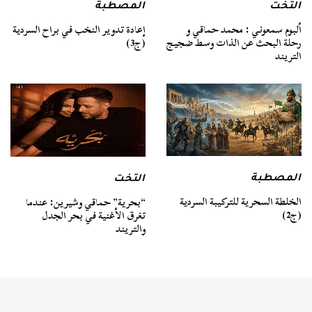
التخت
المصطبة
ألبوم سمعوني : محمد حماقي و
إعادة تدوير النخب في براح السردية
رحلة البحث عن الذات وسط ضجيج
(ج3)
التريند
المصطبة
التخت
الخلطة السحرية للتركيبة السردية
“بحرية” حماقي وشيرين: عندما
(ج2)
تغرق الأغنية في بحر الجدل
والتريند