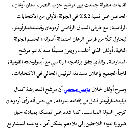
لقاءات مطولة جمعت بين مرشح حزب النصر، سنان أوغان،
الحاصل على نسبة 5.2% في الجولة الأولى من الانتخابات
الرئاسية، مع طرفي السباق الرئاسي أردوغان وقيليلتشدارأوغلو.
ليحاول كلًا من فرسي الرهان استمالة أصواته؛ لحسم الجولة
الثانية. أوغان الذي أعلنت رويترز مسبقًا ميله لدعم مرشح
المعارضة، والذي يتفق برنامجه الرئاسي مع أيدولوجيته القومية؛
فاجأ الجميع بإعلان مسنادته للرئيس الحالي في الانتخابات.
وصرح أوغان خلال
مؤتمر صحفي
أن مرشح المعارضة كمال
قيليتشدارأوغلو فشل في إقناعه بموقفه، في حين أنه رأى أردوغان
كرجل الدولة المناسب. كما شدد على تمسكه بمبادئه حول
ضرورة عودة اللاجئين إلى بلادهم بشكل آمن، ودعمه للمشاريع