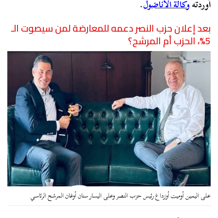
أوردته
وكالة
الأناضول
.
بعد إعلان حزب النصر دعمه للمعارضة لمن سيصوت الـ
5%، الحزب أم المرشح؟
على اليمين أوميت أوزداغ رئيس حزب النصر وعلى اليسار سنان أوغان المرشح الرئاسي