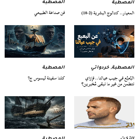
المصطبة
المصطبة
فن صناعة الطبيعي
المعيار.. كتالوج البشرية (2-10)
المصطبة
المصطبة
,
خردواتي
كلنا سفينة ثيسوس ج7
البُعبُع في جيب عيالنا.. فإزاي
نتطمن من غير ما نبقى مُخبرين؟
التخت