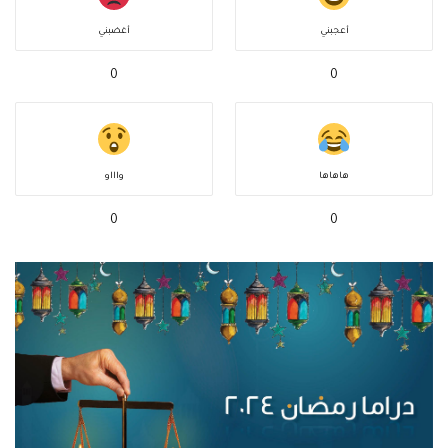
أعجبني
أغضبني
0
0
هاهاها
واااو
0
0