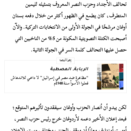
تحالف الأجداد وحزب النصر المعروف بتمثيله لليمين
المتطرف، كان يطمع في الظهور أكثر من خلال دفعه بسنان
أوغان مرشحًا في الجولة الأولى من الانتخابات التركية. والآن
أصبحت الكتلة التصويتية المكونة من 5% من الناخبين التي
حصل عليها التحالف كلمة السر في الجولة الثانية.
إقرأ أيضا
الربابة
,
المصطبة
“مظاهرة ضد مصر في إسرائيل” لا داعي للاندهاش
فعلوا الأسوأ سنة 1948م
لكن يبدو أن أنصار الحزب وأوغان سيفقدون تأثيرهم المتوقع؛
فبعد إعلان الأخير دعمه لأردوغان خرج رئيس حزب النصر،
أوميت أوزداغ، معلنًا أن موقف الحزب مختلف وسيتم الإعلان