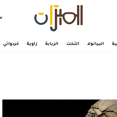
هم
ة
البيانولا
التخت
الربابة
زاوية
خردواتي