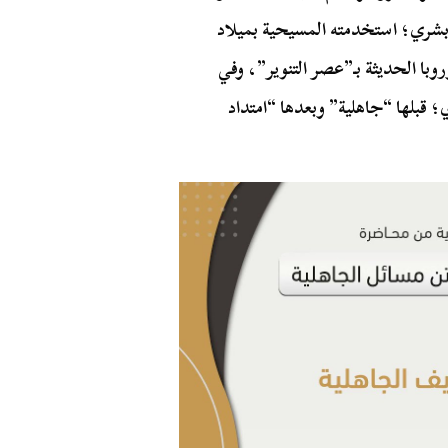
ن بشري؛ استخدمته المسيحية بميلاد
وروبا الحديثة بـ”عصر التنوير”، وفي
؛ قبلها “جاهلية” وبعدها “امتداد