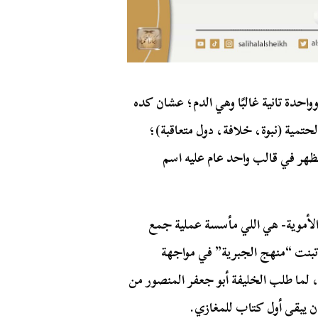
احدة تانية غالبًا وهي الدم؛ عشان كده
تمية (نبوة، خلافة، دول متعاقبة)؛
تظهر في قالب واحد عام عليه اسم
-الأموية- هي اللي مأسسة عملية جمع
تبنت “منهج الجبرية” في مواجهة
، لما طلب الخليفة أبو جعفر المنصور من
يبقى أول كتاب للمغازي.