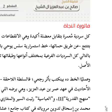
فاتورة النجاة
كل سردية مُعمرة بتقابل معضلة أكيدة وهي الانقطاعات وو
بتنتج -عن طريق حماتها- خط استمرارية سلس يوحي بالح
بالتالي كل السرديات الفرعية بمختلف أنواعها وطبقاتها 
الأصل.
وعمليًا الخط ده بينكتب بأثر رجعي؛ فالسلطة اللاحقة 
الأحاديث في عهد عمر بن عبد العزيز، وهي برضه اللي 
“منهج القدرية”
[1]
، و”العباسية” رتبت السير والمغازي
محمد بن إسحاق تدوين مروياته في كتاب جامع؛ عشان 