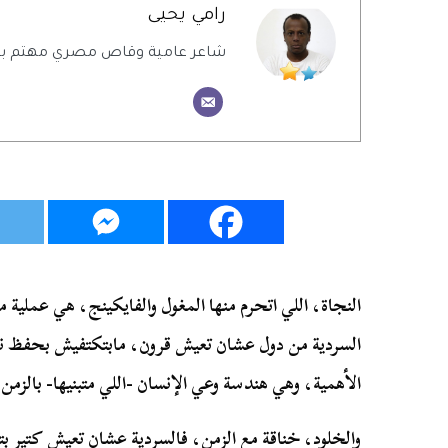
رامي يحيى
شاعر عامية وقاص مصري مهتم بالش
النجاة، اللي اتحرم منها المغول والفايكينج، هي عملية 
السردية من دول عشان تعيش قرون، مابتكتفيش بحفظ ن
الأهمية، وهي هندسة وعي الإنسان -اللي متبنيها- بالزمن.
والخلود، خناقة مع الزمن، فالسردية عشان تعيش كتير بتح