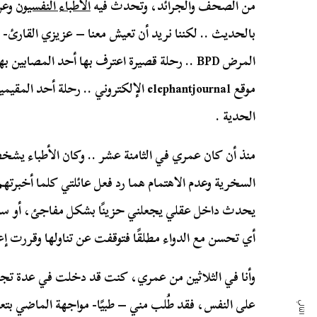
من الصحف والجرائد، وتحدث فيه
الأطباء النفسيون
وعن 
بالحديث .. لكننا نريد أن تعيش معنا – عزيزي القارئ
المرض
BPD
.. رحلة قصيرة اعترف بها أحد المصابين بهذ
موقع
elephantjournal
الإلكتروني .. رحلة أحد المق
الحدية .
منذ أن كان عمري في الثامنة عشر .. وكان الأطباء ي
السخرية وعدم الاهتمام هما رد فعل عائلتي كلما أخبرتهم
يحدث داخل عقلي يجعلني حزينًا بشكل مفاجئ، أو سعيدً
أي تحسن مع الدواء مطلقًا فتوقفت عن تناولها وقررت إ
وأنا في الثلاثين من عمري، كنت قد دخلت في عدة تجا
على النفس، فقد طُلب مني – طبيًا- مواجهة الماضي بتعق