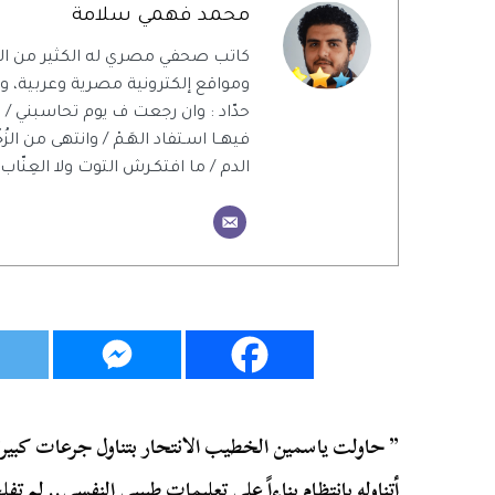
محمد فهمي سلامة
كاتب صحفي مصري له الكثير من ال
ومواقع إلكترونية مصرية وعربية، ويت
حدّاد : وان رجعت ف يوم تحاسبني / 
فيهــا اسـتفاد الهَـمْ / وانتهى من الزُ
الدم / ما افتكـرش التوت ولا العِنّاب 
” حاولت ياسمين الخطيب الانتحار بتناول جرعات كبيرة
أتناوله بانتظام بناءاً على تعليمات طبيبي النفسي.. لم 