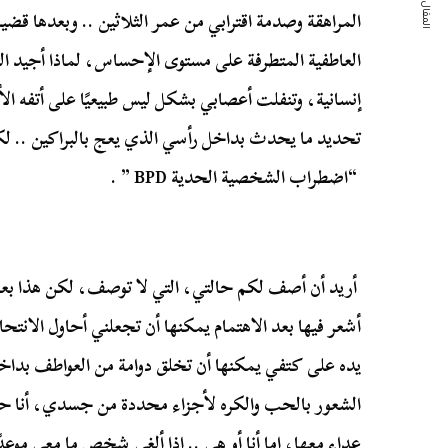
المقال التالي
المراهقة وصدمة اقترابي من عمر الثلاثين .. وبعدها قضي
العاطفية المتطرفة على مستوى الإحساس، لماذا أجيد ا
إنسانية، وتنفلت أعصابي بشكل ليس طبيعيًا على أتفه الأسب
تحديد ما يحدث بداخل رأسي الذي يعج بالبراكين .. لكن
“اضطراب الشخصية الحدية
BPD
” .
أريد أن أصف لكم حالتي، التي لا توصف، لكن هذا بع
أشعر فيها بعد الاهتمام يمكنها أن تجعلني أحاول الانتح
يده على كتفي يمكنها أن تخلق دوامة من العواطف بدا
الشعور بالحب والكره لأجزاء محددة من جسدي، أنا حقً
عداء معها، إما أنا أو هي .. إذا ألغى شخص ما معي موعدًا