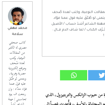
مقالات النوعية، وكتب لعدة صُحف
منى لو طُبّقَ عليه قول عمنا فؤاد
مهنة الشـاعر أشـدْ حساب / الأصيل
محمد فهمي
خْــرُف الكداب / لما شـاف الدم قـــال :
سلامة
!
كاتب صحفي
مصري له الكثير
من المقالات
النوعية، وكتب
لعدة صُحف
ومواقع إلكترونية
مصرية وعربية،
ويتمنى لو طُبّقَ
عليه قول عمنا
فؤاد حدّاد : وان
 من حبوب الزانكس والتربتيزول، الذي
رجعت ف يوم
تحاسبني / مهنة
تفلح المحاولة -للأسف- فأُعدت غصباً إلى
الشـاعر أشـدْ