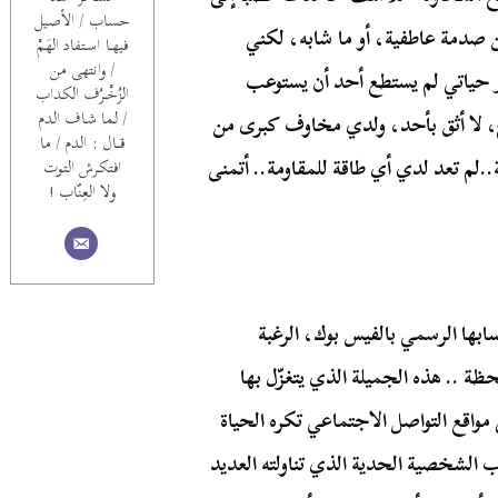
حساب / الأصيل
من صدمة عاطفية، أو ما شابه، لكني
فيهــا اسـتفاد الهَـمْ
/ وانتهى من
ر حياتي لم يستطع أحد أن يستوعب
الزُخْــرُف الكداب
/ لما شـاف الدم
ج، لا أثق بأحد، ولدي مخاوف كبرى من
قـــال : الدم / ما
.لم تعد لدي أي طاقة للمقاومة.. أتمنى
افتكـرش التوت
ولا العِنّاب !
بها الرسمي بالفيس بوك، الرغبة
ة .. هذه الجميلة الذي يتغزّل بها
مواقع التواصل الاجتماعي تكره الحياة
 الشخصية الحدية الذي تناولته العديد