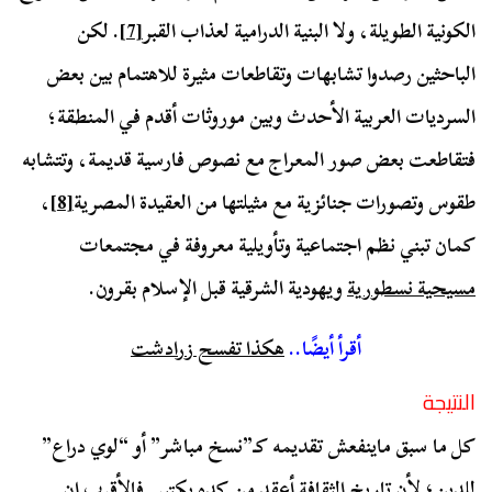
الكونية الطويلة، ولا البنية الدرامية لعذاب القبر
[7]
. لكن
الباحثين رصدوا تشابهات وتقاطعات مثيرة للاهتمام بين بعض
السرديات العربية الأحدث وبين موروثات أقدم في المنطقة؛
فتقاطعت بعض صور المعراج مع نصوص فارسية قديمة، وتتشابه
طقوس وتصورات جنائزية مع مثيلتها من العقيدة المصرية
[8]
،
كمان تبني نظم اجتماعية وتأويلية معروفة في مجتمعات
مسيحية نسطورية
ويهودية الشرقية قبل الإسلام بقرون.
أقرأ أيضًا..
هكذا تفسح زرادشت
النتيجة
كل ما سبق ماينفعش تقديمه كـ”نسخ مباشر” أو “لوي دراع”
للدين؛ لأن تاريخ الثقافة أعقد من كده بكتير. فالأقرب إن