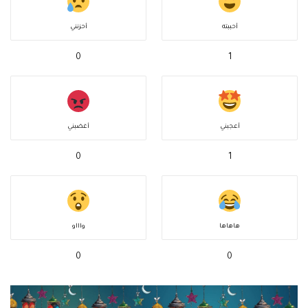
أحببته
أحزنني
0
1
أعجبني
أغضبني
0
1
هاهاها
واااو
0
0