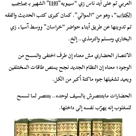
العربي تم على أيد ناس زي “سيبويه”
[10]
” الشهير بـ
صاحب
الكتاب
“، وهو من “الموالي”. كمان كبرى كتب الحديث والفقه
تم تدوينها عن طريق أبناء حواضر “خراسان” ووسط آسيا، زي
البخاري ومسلم والترمذي.. إلخ.
الانتصار الحضاري مش معناه إن طرف اختفى واتمسح من
الوجود؛ معناه إن النظام الجديد نجح يمتص طاقات المختلفين
ويعيد تشغيلها جوه ماكنة أكبر من الكل.
الحضارات مابتنتصرش بالسيف لوحده.. بتنتصر لما تسمح
للمغلوب إنه يهرّب نفسه إلى داخلها.