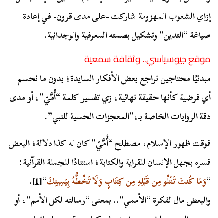
إزاي الشعوب المهزومة شاركت -على مدى قرون- في إعادة
صياغة “التدين” وتشكيل بصمته المعرفية والوجدانية.
موقع جيوسياسي.. وثقافة سمعية
مبدئيًا محتاجين نراجع بعض الأفكار السايدة؛ بدون ما نحسم
أي فرضية كأنها حقيقة نهائية، زي تفسير كلمة “أُمَّيّ”، أو مدى
دقة الروايات الخاصة بـ،”المعجزات الحسية للنبي”.
فوقت ظهور الإسلام، مصطلح “أُمَّيْ” كان له كذا دلالة؛ البعض
فسره بجهل الإنسان للقراية والكتابة؛ استنادًا للجملة القرآنية:
“
وَمَا كُنتَ تَتْلُو مِن قَبْلِهِ مِن كِتَابٍ وَلَا تَخُطُّهُ بِيَمِينِكَ
“
[1]
.
والبعض مال لفكرة “الأممي”.. بمعنى “رسالته لكل الأمم”، أو