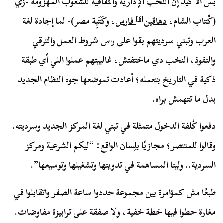
بس الأكيد إن النخب الإدارية والثقافية للشعوب المهزومة -زي
[6]
(كُتاب الشام،
دهاقين
فارس
، وكَتَبِة مصر)- لما إجادة لغة
العرب وتبني سرديتهم بقوا على راس شروط العمل والترقي
والنفوذ، النخب دي ماختفتش، غالبيتهم عملوا اللي أي طبقة
ذكية في التاريخ بتعمله؛ أعادت تموضعها جوه النظام الجديد
بدل ما تتهمش براه.
دفعوا كُلفة الدخول متمثلة في تبني لغة المركز الجديد وسرديته.
وقالوا للمنتصر؛ مجازيًا بلِسان الواقع: “ليكم الشرعية ومركز
السردية.. ولينا المساهمة في تدوينها وتشغيلها وتوسيعها”.
طبعًا مش كمؤامرة بين مجموعة حددوا ساعة الصفر واتقابلوا في
مغارة حطوا فيها خطة خفية، ولا صفقة على ترابيزة مفاوضات.