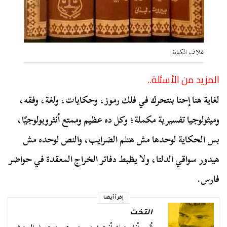
غلاف الكتابة
المزيد من الأسئلة
..
لغاية هنا إحنا بنتحرك في فلك رموز، وحكايات، ولغة، وفقه،
وميثولوجيا تفسيرية مكملة؛ وكل ده عظيم وممتع أنثروبولوجيًا،
بس الحكاية لوحدها مش هتلم الضرايب، والنص لوحده مش
هيدور سواقي الدلتا، ولا يظبط دفاتر الخراج المعقدة في حواضر
فارس.
إقرأ أيضا
التخت