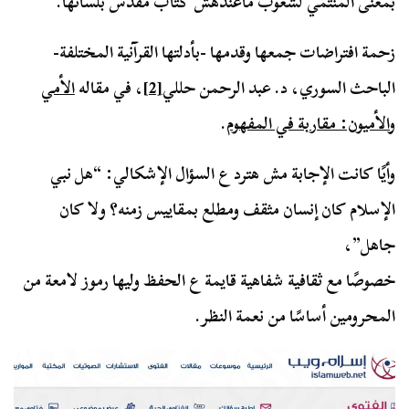
بمعنى المنتمي لشعوب ماعندهش كتاب مقدس بلسانها.
زحمة افتراضات جمعها وقدمها -بأدلتها القرآنية المختلفة-
الباحث السوري، د. عبد الرحمن حللي
[2]
، في مقاله
الأمي
والأميون: مقاربة في المفهوم
.
وأيًا كانت الإجابة مش هترد ع السؤال الإشكالي: “هل نبي
الإسلام كان إنسان مثقف ومطلع بمقاييس زمنه؟ ولا كان
جاهل”،
خصوصًا مع ثقافية شفاهية قايمة ع الحفظ وليها رموز لامعة من
المحرومين أساسًا من نعمة النظر.