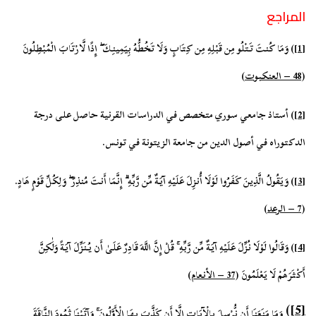
المراجع
[1]
) وَمَا كُنتَ تَتْلُو مِن قَبْلِهِ مِن كِتَابٍ وَلَا تَخُطُّهُ بِيَمِينِكَ
إِذًا لَّارْتَابَ الْمُبْطِلُونَ
(
48 – العنكبوت
)
[2]
)
أستاذ جامعي سوري متخصص في الدراسات القرنية حاصل على درجة
الدكتوراه في أصول الدين من جامعة الزيتونة في تونس.
[3]
)
وَيَقُولُ الَّذِينَ كَفَرُوا لَوْلَا أُنزِلَ عَلَيْهِ آيَةٌ مِّن رَّبِّهِ
إِنَّمَا أَنتَ مُنذِرٌ
وَلِكُلِّ قَوْمٍ هَادٍ.
(
7 – الرعد
)
[4]
)
وَقَالُوا لَوْلَا نُزِّلَ عَلَيْهِ آيَةٌ مِّن رَّبِّهِ
قُلْ إِنَّ اللَّهَ قَادِرٌ عَلَىٰ أَن يُنَزِّلَ آيَةً وَلَٰكِنَّ
أَكْثَرَهُمْ لَا يَعْلَمُونَ (
37 – الأنعام
)
)
[5]
وَمَا مَنَعَنَا أَن نُّرْسِلَ بِالْآيَاتِ إِلَّا أَن كَذَّبَ بِهَا الْأَوَّلُونَ
وَآتَيْنَا ثَمُودَ النَّاقَةَ