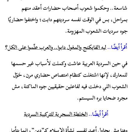
شاسعة.. وحكموا شعوب أصحاب حضارات أعقد منهم
بمراحل، بس في الوقت نفسه سرديتهم دابت؛ واختفوا حضاريًا
جوه سرديات الشعوب المهزومة.
أقرأ أيضًا..
ليه الفايكنج والمغول دابوا.. والعرب علّموا على الكل؟
في حين السردية العربية عاشت وكملت لأسباب غير حسمها
للمعارك، لإنها اشتغلت كنظام امتصاص حضاري مرن، حَوّل
الشعوب اللي دخلت فيه لفاعلين حقيقيين جوه الماكنة، مش
مجرد ضحايا بره السيستم.
أقرأ أيضًا..
الخلطة السحرية للتركيبة السردية
وهنا مش بحاول أعيد تفسير نشأة الإسلام كـ”دين”، إنما بتأمل