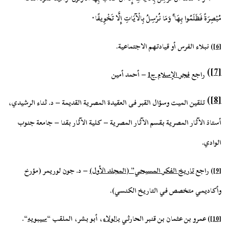
.
مُبْصِرَةً فَظَلَمُوا بِهَا
وَمَا نُرْسِلُ بِالْآيَاتِ إِلَّا تَخْوِيفًا
[6]
)
نبلاء الفرس أو قيادتهم الاجتماعية.
)
[7]
راجع
فجر الإسلام ج1
– أحمد أمين
)
[8]
تلقين الميت وسؤال القبر فى العقيدة المصرية القديمة – د. ثناء الرشيدي،
أستاذ الآثار المصرية بقسم الآثار المصرية – کلية الآثار بقنا – جامعة جنوب
الوادي.
[9]
) راجع
تاريخ الفكر المسيحي” (المجلد الأول)
– د. جون لوريمر (مؤرخ
وأكاديمي متخصص في التاريخ الكنسي).
[10]
)
عمرو بن عثمان بن قنبر الحارثي
بالولاء
، أبو بشر، الملقب “
سيبويه
“.