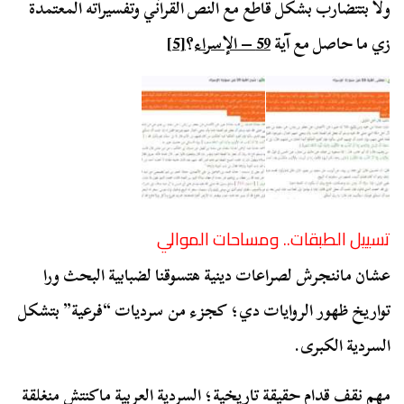
ولا بتتضارب بشكل قاطع مع النص القرآني وتفسيراته المعتمدة
زي ما حاصل مع آية
59 – الإسراء
؟
[5]
تسييل الطبقات.. ومساحات الموالي
عشان ماننجرش لصراعات دينية هتسوقنا لضبابية البحث ورا
تواريخ ظهور الروايات دي؛ كجزء من سرديات “فرعية” بتشكل
السردية الكبرى.
مهم نقف قدام حقيقة تاريخية؛ السردية العربية ماكنتش منغلقة