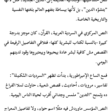
“بتشوّه الدين”، بل لأنها ببساطة بتفهم العالم بلغتها النفسية
والتاريخية الخاصة.
النص المركزي في السردية العربية، القرآن، كان موجز بدرجة
كبيرة -بالنسبة لكتاب للبشرية كلها- فتلاقي التفاصيل الرفيعة في
القصص مش كافية لبشر عادة بيحبوها وبيعتبروها وقود تدينهم
اليومي.
فمع اتساع الإمبراطورية، بدأت تظهر “السرديات المُكمِلة”:
تفاسير، مرويات، أحاديث، قصص شعبية، حاولت تملا الفراغ
ده وتمنح “التدين” ملمس وجداني أقرب لحياة الناس اليومية.
النص المؤسس ماوردش فيه مثلًا اسم حواء، ولا تفاصيل المعراج