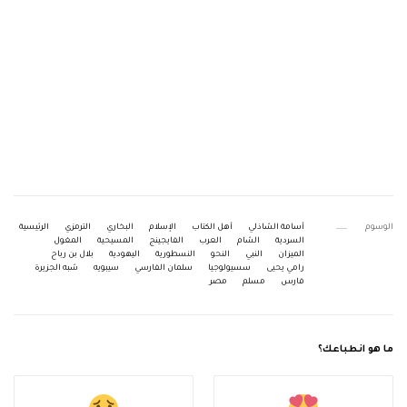
الوسوم
أسامة الشاذلي
أهل الكتاب
الإسلام
البخاري
الترمزي
الرئيسية
السردية
الشام
العرب
الفايجينج
المسيحية
المغول
الميزان
النبي
النحو
النسطورية
اليهودية
بلال بن رباح
رامي يحيى
سسيولوجيا
سلمان الفارسي
سيبويه
شبه الجزيرة
فارس
مسلم
مصر
ما هو انطباعك؟