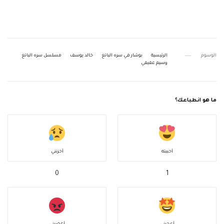
الوسوم
الرئيسية
بوشار في سره الباتع
خالد يوسف
مسلسل سره الباتع
وسيم عفيفي
ما هو انطباعك؟
أحببته
أحزنني
0
1