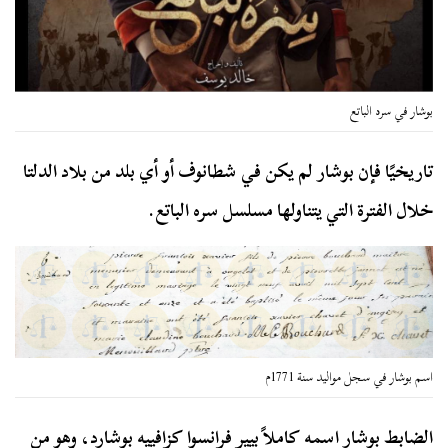
بوشار في سره الباتع
تاريخيًا فإن بوشار لم يكن في شطانوف أو أي بلد من بلاد الدلتا
خلال الفترة التي يتناولها مسلسل سره الباتع.
اسم بوشار في سجل مواليد سنة 1771م
الضابط بوشار اسمه كاملاً بيير فرانسوا كزافييه بوشارد، وهو من