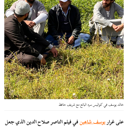
خالد يوسف في كواليس سره الباتع مع شريف حافظ
على غرار
يوسف شاهين
في فيلم الناصر صلاح الدين الذي جعل