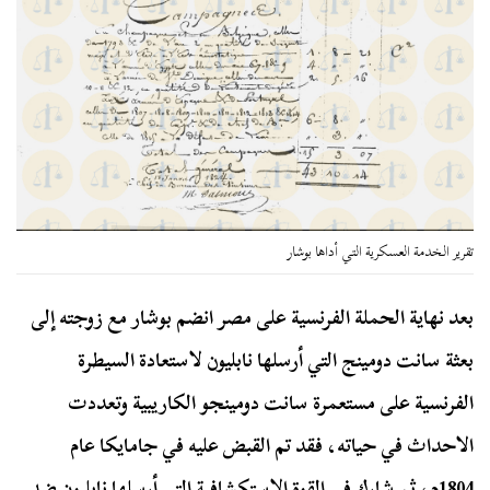
تقرير الخدمة العسكرية التي أداها بوشار
بعد نهاية الحملة الفرنسية على مصر انضم بوشار مع زوجته إلى
بعثة سانت دومينج التي أرسلها نابليون لاستعادة السيطرة
الفرنسية على مستعمرة سانت دومينجو الكاريبية وتعددت
الاحداث في حياته، فقد تم القبض عليه في جامايكا عام
1804م، ثم شارك في القوة الاستكشافية التي أرسلها نابليون ضد