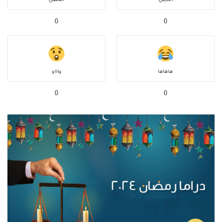
أعجبني
أغضبني
0
0
هاهاها
واااو
0
0