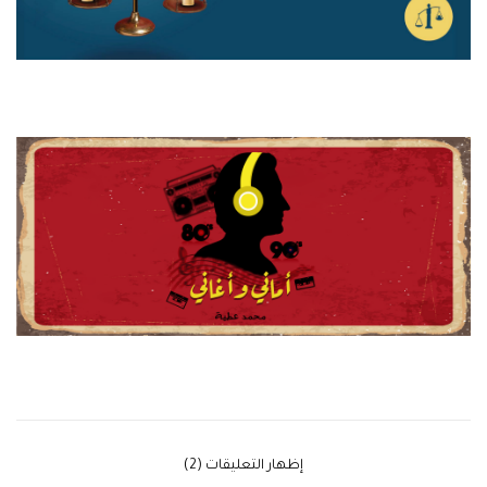
‫إظهار التعليقات (2)