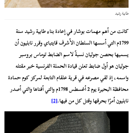
طابية رشيد
كانت من أهم مهمات بوشار في إعادة بناء طابية رشيد سنة
1799م التي أسسها السلطان الأشرف قايتباي وقرر نابليون أن
يسميها بحصن جوليان نسبةً لاسم الضابط توماس بروسبر
جوليان هو أول ضابط تعلن قيادة الحملة الفرنسية خبر مقتله
واسمه، إذ لقي مصرعه في قرية علقام التابعة لمركز كوم حمادة
محافظة البحيرة يوم 2 أغسطس 1798م والتي أفناها والتي أصدر
نابليون أمرًا بحرقها وقتل كل من فيها.
[2]