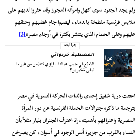
ولم يجد الجنود سوى كهل وامرأته العجوز وقد عثروا لديهم على
ملابس فرنسية ملطخة بالدماء، ليصبوا جام غضبهم وحنقهم
عليهم وعلى الحمام الذي ينتشر بكثرة في أرجاء مصر»
[3]
إقرأ أيضا
المصطبة
,
خردواتي
البُعبُع في جيب عيالنا.. فإزاي نتطمن من غير ما
نبقى مُخبرين؟
اعتنت درية شفيق إحدى رائدات الحركة النسوية في مصر
بترجمة ما ذكره جنرالات الحملة الفرنسية عن دور المرأة
المصرية واعترافهم بأهميته، إذ اعترف الجنرال بليار مثلاً بأن
النساء بالقرب من جزيرة أنس الوجود في أسوان، كن يصرخن