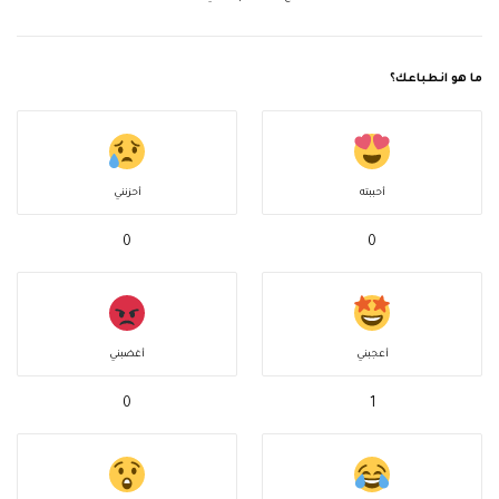
ما هو انطباعك؟
أحببته
أحزنني
0
0
أعجبني
أغضبني
0
1