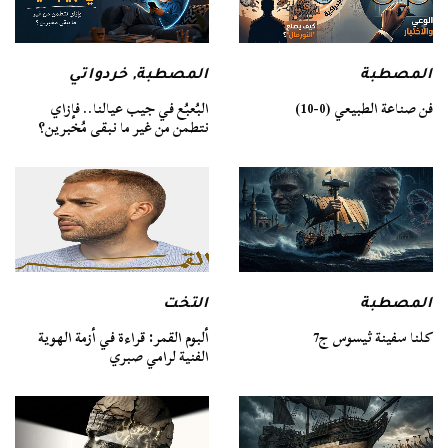
المصطبة
المصطبة
,
خردواتي
فن صناعة الطبيعي (0-10)
البُعبُع في جيب عيالنا.. فإزاي
نتطمن من غير ما نبقى مُخبرين؟
المصطبة
التخت
كلنا سفينة ثيسوس ج7
ألبوم القمر: قراءة في أزمة الهوية
الفنية لرامي صبري