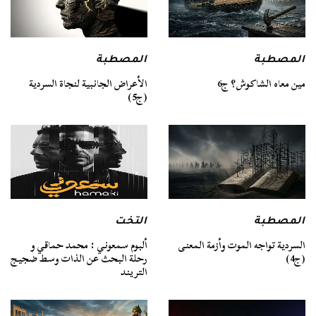
المصطبة
المصطبة
مين معاه الشاكوش؟ ج6
الأعراض الجانبية لنجاة السردية
(ج5)
المصطبة
التخت
السردية تواجه الموت وأزمة المعنى
ألبوم سمعوني : محمد حماقي و
(ج4)
رحلة البحث عن الذات وسط ضجيج
التريند