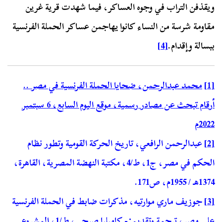
ويقذفن التراب في وجوه العساكر، فيما شهدت قرية غرين
مقاومة شرسة من النساء كانوا يهاجمن عساكر الحملة الفرنسية
ببسالة وإقدام.
[4]
[1]
محمد عبدالرحمن، ضحايا الحملة الفرنسية في مصر ..
أرقام تبحث عن مصادر رسمية، موقع اليوم السابع، 6 سبتمبر
2022م
[2]
عبدالرحمن الرافعي، تاريخ الحركة القومية وتطور نظام
الحكم في مصر، ج1، ط/4، مكتبة النهضة المصرية، القاهرة،
1374هـ / 1955م، ص171.
[3]
جوزيف ماري موارتيه، مذكرات ضابط في الحملة الفرنسية
على مصر، ترجمة وتقديم:- كاميليا صبحي، ط/1، المشروع