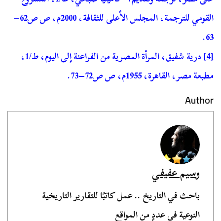
القومي للترجمة، المجلس الأعلى للثقافة، 2000م، ص ص62–
63.
[4]
درية شفيق، المرأة المصرية من الفراعنة إلى اليوم، ط/1،
مطبعة مصر، القاهرة، 1955م، ص ص72–73.
Author
وسيم عفيفي
باحث في التاريخ .. عمل كاتبًا للتقارير التاريخية
النوعية في عددٍ من المواقع