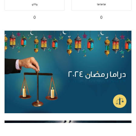
هاهاها
واااو
0
0