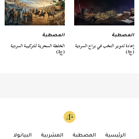
المصطبة
المصطبة
الخلطة السحرية للتركيبة السردية
إعادة تدوير النخب في براح السردية
(ج2)
(ج3)
الرئيسية
المصطبة
المشربية
البيانولا