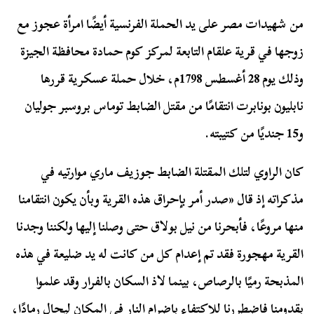
من شهيدات مصر على يد الحملة الفرنسية أيضًا امرأة عجوز مع
زوجها في قرية علقام التابعة لمركز كوم حمادة محافظة الجيزة
وذلك يوم 28 أغسطس 1798م، خلال حملة عسكرية قررها
نابليون بونابرت انتقامًا من مقتل الضابط توماس بروسبر جوليان
و15 جنديًا من كتيبته.
كان الراوي لتلك المقتلة الضابط جوزيف ماري موارتيه في
مذكراته إذ قال «صدر أمر بإحراق هذه القرية وبأن يكون انتقامنا
منها مروعًا، فأبحرنا من نيل بولاق حتى وصلنا إليها ولكننا وجدنا
القرية مهجورة فقد تم إعدام كل من كانت له يد ضليعة في هذه
المذبحة رميًا بالرصاص، بينما لاذ السكان بالفرار وقد علموا
بقدومنا فاضطررنا للاكتفاء بإضرام النار في المكان ليحال رمادًا،