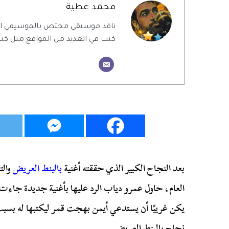
محمد عطية
ناقد موسيقي مختص بالموسيقي ال
كتب في العديد من المواقع مثل كس
بعد النجاح الكبير الذي حققته أغنية
بالبنط العريض
وال
العام، حاول عمرو دياب الرد عليها بأغنية جديدة جاءت
يكن غريبًا أن يستدعي أيمن بهجت قمر ليكتبها له بسب
نجاح بالبنط العريض.