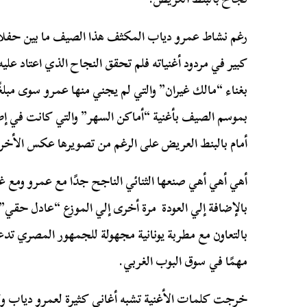
رغم نشاط عمرو دياب المكثف هذا الصيف ما بين حفلات 
كبير في مردود أغنياته فلم تحقق النجاح الذي اعتاد ع
بغناء “مالك غيران” والتي لم يجني منها عمرو سوى مبلغًا
بموسم الصيف بأغنية “أماكن السهر” والتي كانت في إط
أمام بالبنط العريض على الرغم من تصويرها عكس الأ
أهي أهي أهي صنعها الثنائي الناجح جدًا مع عمرو وم
بالإضافة إلي العودة مرة أخرى إلي الموزع “عادل حقي”
بالتعاون مع مطربة يونانية مجهولة للجمهور المصري تدعى 
مهمًا في سوق البوب الغربي.
خرجت كلمات الأغنية تشبه أغاني كثيرة لعمرو دياب ولم