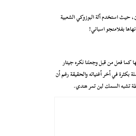
، حيث استخدم اّلة البوزوكي الشعبية
نهاها بفلامنجو اسباني!
ها كما فعل من قبل وجعلنا نكره جيتار
ة بكثرة في أخر أغنياته والحقيقة رغم أن
خلطة تشبه السمك لبن تمر هندي.