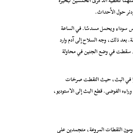
 باركر ووارد لمهمتهما لتغطية الذكرى الخمسين لبحيرة
ردنر حول الأحداث.
س سوداء ويحمل مسدسًا. في الساعة
سلة. بعد ذلك، وجه السلاح إلى آدم وارد
أن سقطت في وضع الجنين في محاولة
 مرة. استمرت الكاميرا في البث، حيث التقطت صرخات
وراءه الفوضى. قطع البث إلى الاستوديو،
دومون اللقطات المروعة، متجمدين على