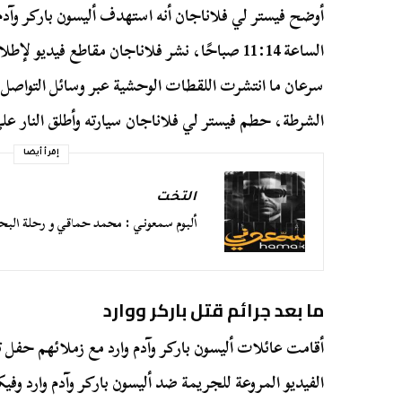
أوضح فيستر لي فلاناجان أنه استهدف أليسون باركر وآدم و
الساعة 11:14 صباحًا، نشر فلاناجان مقاطع فيديو
سرعان ما انتشرت اللقطات الوحشية عبر وسائل التواصل
الشرطة، حطم فيستر لي فلاناجان سيارته وأطلق النار عل
إقرأ أيضا
التخت
ألبوم سمعوني : محمد حماقي و رحلة ال
ما بعد جرائم قتل باركر ووارد
أقامت عائلات أليسون باركر وآدم وارد مع زملائهم حفل 
الفيديو المروعة للجريمة ضد أليسون باركر وآدم وارد و