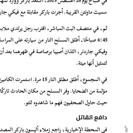
في صباح يوم 26 أغسطس 2015، استعد
سميث ماونتن القريبة. أجرت باركر مقابلة مع فيكي جا
ثم، في منتصف البث المباشر، اقترب رجل يرتدي ملاب
6:45 صباحًا، أطلق المسلح النار من سيارته على المرا
وفيكي جاردنر، اللذان أصيبا برصاصة في ظهرهما بعد 
لتمثيل أنها ميتة.
في المجموع، أطلق مطلق النار 15
مؤلمة من الضحايا. وفر المسلح من مكان الحادث تاركًا 
حيث حاول الصحفيون فهم ما شاهدوه للتو.
دافع القاتل
في المحطة الإخبارية، راجع زملاء أليسون باركر المص