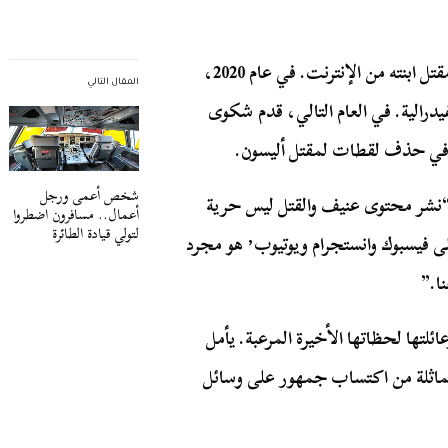
منذ عام 2015، كافح آندي باركر، والد أليسون، لمسح مقتل ابنته من الإنترنت. في عام 2020،
المقال التالي
درالية. في العام التالي، قدم شكوى
 في حذف لقطات لمقتل أليسون.
شخص أعمى ورجل
يد باركر في مؤتمر صحفي في أكتوبر 2021 أن “نشر محتوى عنيف والقتل ليس حرية
أعمال.. مسافرون اضطروا
لتولي قيادة الطائرة
تعبير، إنه وحشي. مقتل أليسون، الذي تمت مشاركته على فيسبوك وانستجرام ويوتيوب٬ هو مجرد
ا.”
لتها لحظاتها الأخيرة المرعبة. يأمل
ماثلة من اكتساب جمهور على وسائل