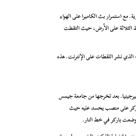
 مع استمرار بث الكاميرا على الهواء
قط الثلاثة على الأرض، حيث التقطت
 – الذي نشر اللقطات على الإنترنت. هذه
1 أغسطس 1991، ونشأت في فيرجينيا. بعد تخرجها من جامعة جيمس
دريب. في عام 2014، حصلت باركر على منصب يحسد عليه حيث
 وضعت باركر في خط النار.