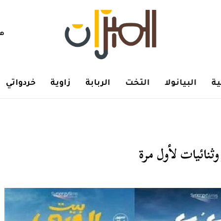
هم
ة
البيانولا
التخت
الربابة
زاوية
خردواتي