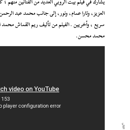
يشارك في فيلم بيت الروبي العديد من الفنانين منهم ؛ ك
العزيز، وتارا عمام، ونور، إلى جانب محمد عبد الرحم
سريع ، وأخريين . الفيلم من تأليف ريم القماش محمد ال
محمد محسن.