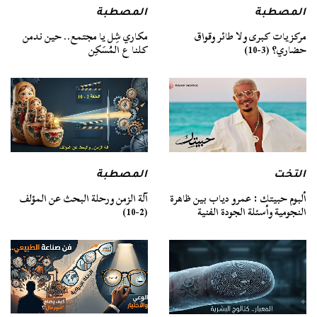
المصطبة
المصطبة
مركزيات كبرى ولا طائر وقواق
مكاري شِل يا مجتمع.. حين ندمن
حضاري؟ (3-10)
كلنا ع المُسَكِن
التخت
المصطبة
ألبوم حبيتك : عمرو دياب بين ظاهرة
آلة الزمن ورحلة البحث عن المؤلف
النجومية وأسئلة الجودة الفنية
(2-10)