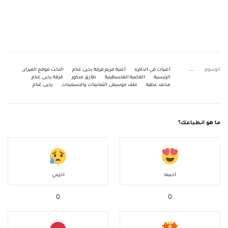
الوسوم
أغنيات في الذاكرة
أغنية مريم فرقة يحيى غنام
التخت موقع الميزان
الرئيسية
القضية الفلسطينية
طارق مدكور
فرقة يحيى غنام
محمد عطية
ملف موسيقى الثمانينات والتسعينات
يحيى غنام
ما هو انطباعك؟
أحببته
أحزنني
0
0