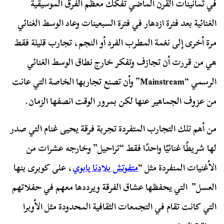
في ثمانينات القرن الماضي تفكك معظم الفرق الموسيقية
الغنائية بعد فترة ازدهار في فترة السبعينات وعاد الوسط الغنائي
مرة أخرى إلى نغمة المطرب الفرد أو النجم، تجارب قليلة فقط
هي من قررت أن تجازف وتفكر خارج نطاق الوسط الغنائي
الرسمي “Mainstream” وأن تصنع تجاربها الخاصة التي عانت
من عزوف الجماهير عنها لكن بمرور الوقت انصفها الزمان.
من أهم تلك التجارب المتفردة تجربة فرقة يحيى غنام التي صدر
لها شريطًا غنائيًا واحدًا فقط “تراحيل” وخارجه عشرات من
الأغنيات المنفردة مثل “
متفوتش بلادنا يابوي
، على كوبرى بنها
العسل” التي يحفظها عشاق الفرقة ويرددها معهم في حفلاتهم
التي كانت تقام في التجمعات الثقافية المحدودة مثل الأوبرا