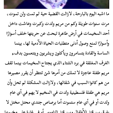
ما اشبه اليوم بالبارحة، لازالت القضية حية لم تمت ولن تموت،
مرت سنوات طويلة وكم من مريم ولدت وكبرت وعاشت داخل
أحد المخيمات في أرض طاهرة تبحث عن حريتها خلف أسوارًا
وأسوارًا تمنع وصول أدنى متطلبات الحياة الآدمية لها، بينما
الساسة والقادة يتسامرون ويأكلون ويشربون ويتنعمون بدفء
الغرف المغلقة في برد الشتاء الذي يجتاح المخيمات بينما تقف
مريم طفلة عاجزة لا تملك من أمرها شئ تنتظر أن يقرر مصيرها
من هم كانوا السبب في شقائها، ولازالت المشكلة لم تحل وأن
مريم هي طفلة فلسطينية ولدت في المخيم لا يهم في أي عام
ولدت أو في أي عام ستموت أما برصاص جندي محتل مختل لا
يفرق بين قتل الأطفال وبين قتل الناموس أو في غارة على مخيمها