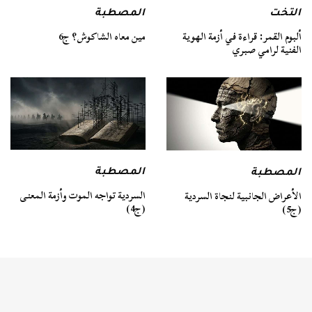
التخت
المصطبة
ألبوم القمر: قراءة في أزمة الهوية
مين معاه الشاكوش؟ ج6
الفنية لرامي صبري
المصطبة
المصطبة
السردية تواجه الموت وأزمة المعنى
الأعراض الجانبية لنجاة السردية
(ج4)
(ج5)