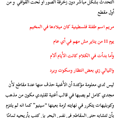
التحدث بشكل مباشر دون زخرفة الصور أو نحت القوافي و من
أول مقطع
مريم اسم طفلة فلسطينية كان ميلادها في المخيم
يوم 11 من يناير مش مهم في أي عام
وأما بدأت في الكلام كانت الأيام اّلام
والليالي زي بعض انتظار وسكوت وبرد
ليس لدي معلومة مؤكدة أن الأغنية حذف منها عدة مقاطع لأن
مجدي كامل لم يصبها في قالب أغنية تقليدي مكون من مذهب
وكوبليهات يتكرر في نهايته لزمة بعينها “سينيو” كما انه لم يلتزم
بأن تتشابه حتى المقاطع في نفس البحر بل كتب بأريحيه تمامًا