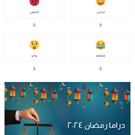
أعجبني
أغضبني
0
0
هاهاها
واااو
0
0