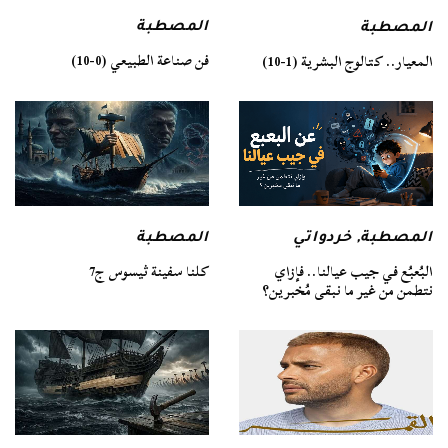
المصطبة
المصطبة
فن صناعة الطبيعي (0-10)
المعيار.. كتالوج البشرية (1-10)
المصطبة
المصطبة
,
خردواتي
كلنا سفينة ثيسوس ج7
البُعبُع في جيب عيالنا.. فإزاي
نتطمن من غير ما نبقى مُخبرين؟