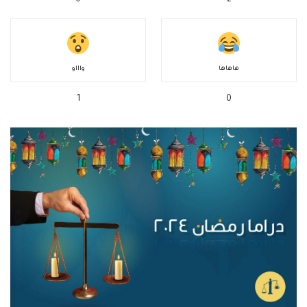
0
2
هاهاها
واااو
1
0