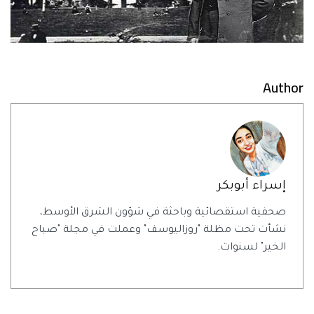
Author
إسراء أبوبكر
صحفية استقصائية وباحثة في شؤون الشرق الأوسط،
نشأت تحت مظلة "روزاليوسف" وعملت في مجلة "صباح
الخير" لسنوات.