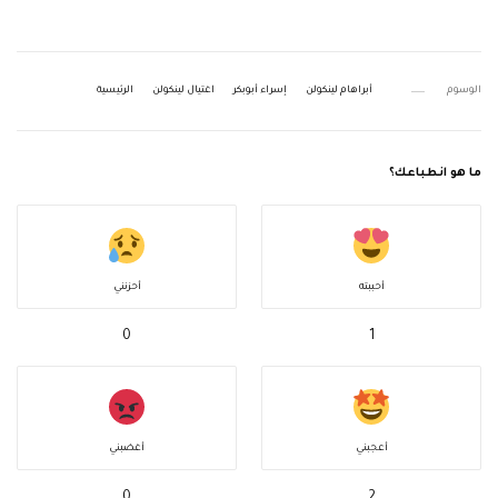
الوسوم
أبراهام لينكولن
إسراء أبوبكر
اغتيال لينكولن
الرئيسية
ما هو انطباعك؟
أحببته
أحزنني
0
1
أعجبني
أغضبني