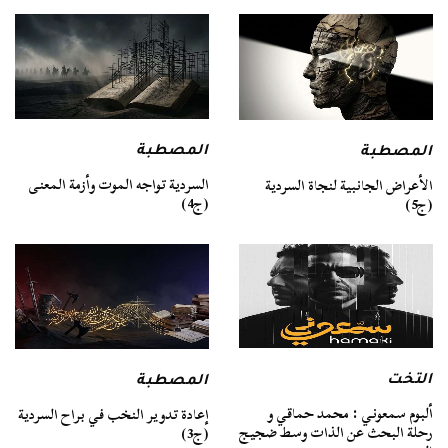
المصطبة
المصطبة
السردية تواجه الموت وأزمة المعنى
الأعراض الجانبية لنجاة السردية
(ج4)
(ج5)
التخت
المصطبة
ألبوم سمعوني : محمد حماقي و
إعادة تدوير النخب في براح السردية
رحلة البحث عن الذات وسط ضجيج
(ج3)