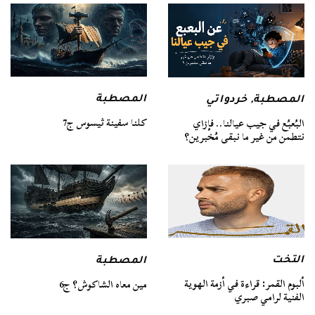
المصطبة
المصطبة
,
خردواتي
كلنا سفينة ثيسوس ج7
البُعبُع في جيب عيالنا.. فإزاي
نتطمن من غير ما نبقى مُخبرين؟
التخت
المصطبة
ألبوم القمر: قراءة في أزمة الهوية
مين معاه الشاكوش؟ ج6
الفنية لرامي صبري