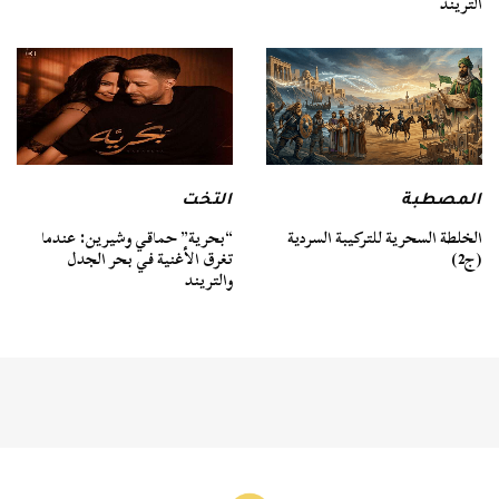
التريند
المصطبة
التخت
الخلطة السحرية للتركيبة السردية
“بحرية” حماقي وشيرين: عندما
(ج2)
تغرق الأغنية في بحر الجدل
والتريند