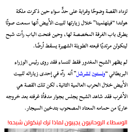
تزداد القصة وضوحًا وغرابة على حدٍّ سواء حين ذكرت ملكة
هولندا “فيلهلمينا” خلال زيارتها للبيت الأبيض أنها سمعت صوتًا
يطرق باب الغرفة المخصصة لها، وحين فتحت الباب رأت شبح
لينكولن مرتديًا قبعته الطويلة الشهيرة يسقط أرضًا.
لم يظهر الشبح المغدور فقط للنساء فقد روى رئيس الوزراء
البريطاني “
ونستون
تشرشل
” أنه رآه في إحدى زياراته للبيت
الأبيض خلال الحرب العالمية الثانية، لكن تلك القصة هي
الأغرب فقد شاهد الشبح يجلس بجوار مدفأة غرفته بعد خروجه
عاريًا من حمامه المعتاد المصحوب بتدخين السيجار.
الوسطاء الروحانيون يجيبون لماذا ترك لينكولن شبحه!