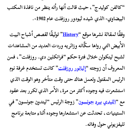
“كالفن كوليدج”، حيث قالت أنها رأته ينظر من نافذة المكتب
البيضاوي- الذي شيده ثيودور روزفلت عام 1902-.
وفقًا لمقالة نشرها موقع “
History
” توثيقًا لقصص أشباح البيت
الأبيض التي رواها سكَّانه وزائريه وردت العديد من المشاهدات
لشبح لينكولن خلال فترة حكم “فرانكلين دي. روزفلت”، فمن
المعروف أن زوجته “
إليانور
روزفلت
” كانت تستخدم غرفة نوم
الرئيس المقتول وتعمل هناك حتى وقت متأخر وهو الوقت الذي
استشعرت فيه وجوده أكثر من مرة، الأمر الذي تكرر بعد عقود
مع “
الليدي
بيرد
جونسون
” زوجة الرئيس “ليندون جونسون” في
الستينيات، تحدثت عن استشعارها وجوده أثناء متابعة برنامج
تليفزيوني حول وفاته.