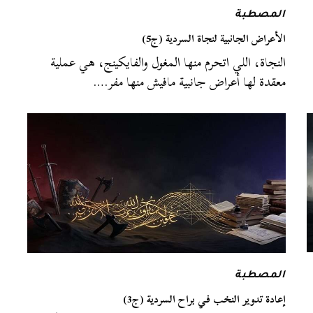
المصطبة
الأعراض الجانبية لنجاة السردية (ج5)
النجاة، اللي اتحرم منها المغول والفايكينج، هي عملية
معقدة لها أعراض جانبية مافيش منها مفر.…
المصطبة
إعادة تدوير النخب في براح السردية (ج3)