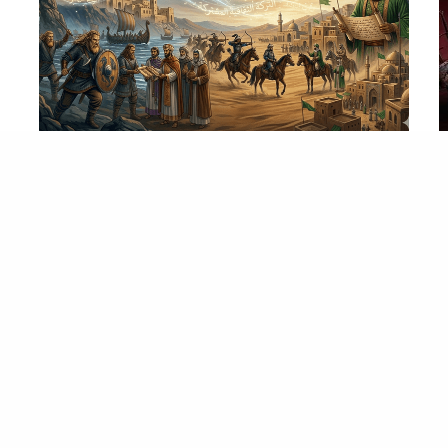
المصطبة
الخلطة السحرية للتركيبة السردية (ج2)
فيه فكرة مريحة نفسيًا عند كتير من البشر؛ وهي إن الأفكار
العظيمة ظهرت كاملة، مكتفية…