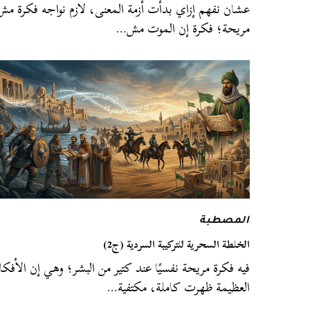
عشان نفهم إزاي بدأت أزمة المعنى، لازم نواجه فكرة مش
مريحة؛ فكرة إن الموت مش…
المصطبة
الخلطة السحرية للتركيبة السردية (ج2)
فيه فكرة مريحة نفسيًا عند كتير من البشر؛ وهي إن الأفكا
العظيمة ظهرت كاملة، مكتفية…