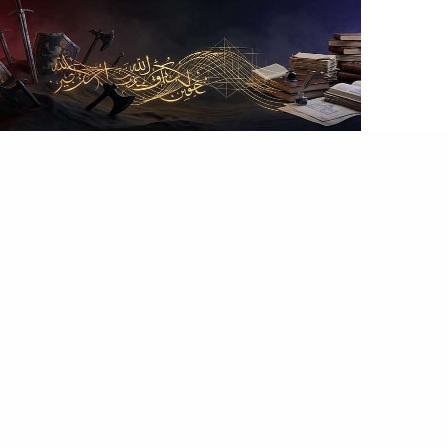
المصطبة
إعادة تدوير النخب في براح السردية (ج3)
فيه وهم تاريخي مسيطر ع الوجدان الجمعي، إن الأقوى
عسكريًا يقدر يسيد سرديته.. ويشطب اسم…