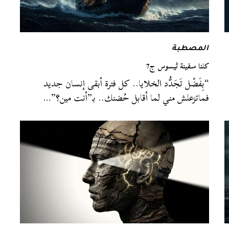
المصطبة
كلنا سفينة ثيسوس ج7
“بِفَضْل تَجَدُّد الخلايا.. كل فترة أبقى إنسان جديد
فماتزعلش مني لما أقابل حُضنك.. بـ”أنت مين؟”…