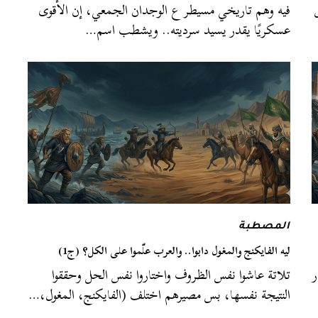
فيه وهم تاريخي مسيطر ع الوجدان الجمعي، إن الأقوى
عسكريًا يقدر يسيد سرديته.. ويشطب اسم…
المصطبة
ليه الفايكنج والمغول دابوا.. والعرب علّموا على الكل؟ (ج1)
ر
تلاتة عاشوا نفس الظروف واختاروا نفس الحل وحققوا
النتيجة نفسها، بس مصيرهم اختلف (الفايكنج، المغول،…