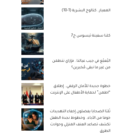
المعيار.. كتالوج البشرية (1-10)
كلنا سفينة ثيسوس ج7
البُعبُع في جيب عيالنا.. فإزاي نتطمن
من غير ما نبقى مُخبرين؟
خطوة جديدة للأمان الرقمي.. إطلاق
“اطمن” لحماية الأطفال على الإنترنت
ثُلثا الضحايا يفضلون إخفاء التهديدات
خوفا من الآباء.. وخطوط نجدة الطفل
تكشف تصاعد العنف المنزلي وحوادث
الطرق