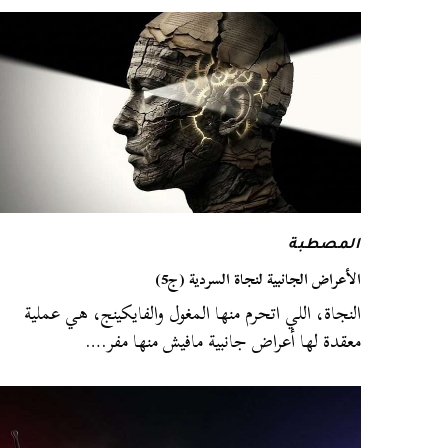
المصطبة
الأعراض الجانبية لنجاة السردية (ج5)
النجاة، اللي اتحرم منها المغول والفايكينج، هي عملية
معقدة لها أعراض جانبية مافيش منها مفر.…