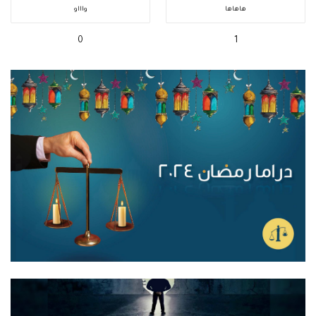
هاهاها
واااو
0
1