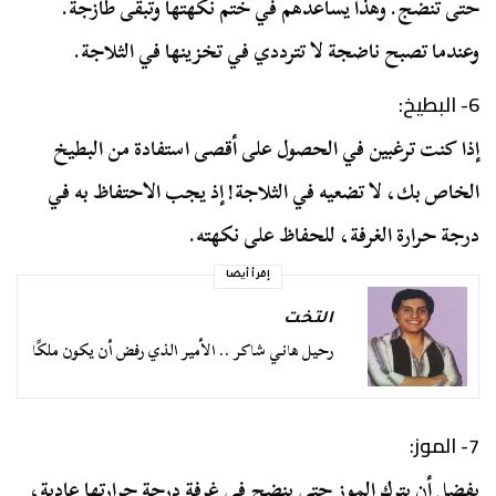
حتى تنضج. وهذا يساعدهم في ختم نكهتها وتبقى طازجة.
وعندما تصبح ناضجة لا تترددي في تخزينها في الثلاجة.
6- البطيخ:
إذا كنت ترغبين في الحصول على أقصى استفادة من البطيخ
الخاص بك، لا تضعيه في الثلاجة! إذ يجب الاحتفاظ به في
درجة حرارة الغرفة، للحفاظ على نكهته.
إقرأ أيضا
التخت
رحيل هاني شاكر .. الأمير الذي رفض أن يكون ملكًا
7- الموز:
يفضل أن يترك الموز حتى ينضج في غرفة درجة حرارتها عادية،