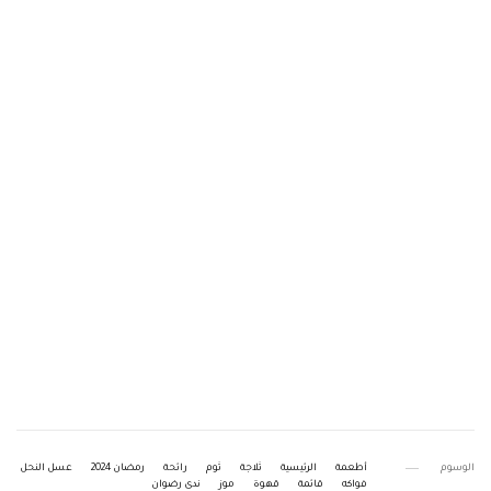
الوسوم
أطعمة
الرئيسية
ثلاجة
ثوم
رائحة
رمضان 2024
عسل النحل
فواكه
قائمة
قهوة
موز
ندى رضوان