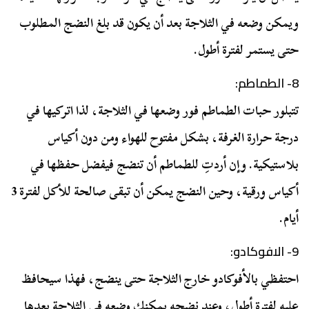
ويمكن وضعه في الثلاجة بعد أن يكون قد بلغ النضج المطلوب
حتى يستمر لفترة أطول.
8- الطماطم:
تتبلور حبات الطماطم فور وضعها في الثلاجة، لذا اتركيها في
درجة حرارة الغرفة، بشكل مفتوح للهواء ومن دون أكياس
بلاستيكية. وإن أردتِ للطماطم أن تنضج فيفضل حفظها في
أكياس ورقية، وحين النضج يمكن أن تبقى صالحة للأكل لفترة 3
أيام.
9- الافوكادو:
احتفظي بالأفوكادو خارج الثلاجة حتى ينضج، فهذا سيحافظ
عليه لفترة أطول، وعند نضجه يمكنك وضعه في الثلاجة بعدها