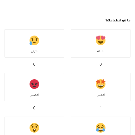
ما هو انطباعك؟
أحببته
أحزنني
0
0
أعجبني
أغضبني
0
1