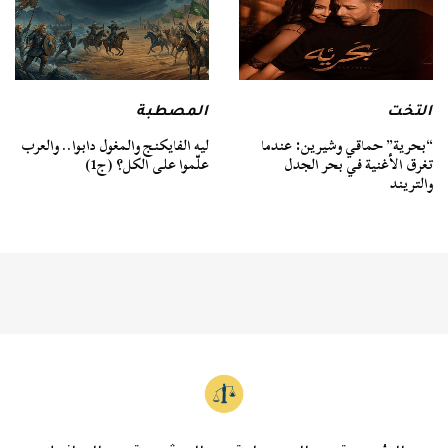
التخت
المصطبة
“بحرية” حماقي وشيرين: عندما
ليه الفايكنج والمغول دابوا.. والعرب
تغرق الأغنية في بحر الجدل
علّموا على الكل؟ (ج1)
والتريند