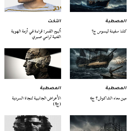
المصطبة
التخت
كلنا سفينة ثيسوس ج7
ألبوم القمر: قراءة في أزمة الهوية
الفنية لرامي صبري
المصطبة
المصطبة
مين معاه الشاكوش؟ ج6
الأعراض الجانبية لنجاة السردية
(ج5)