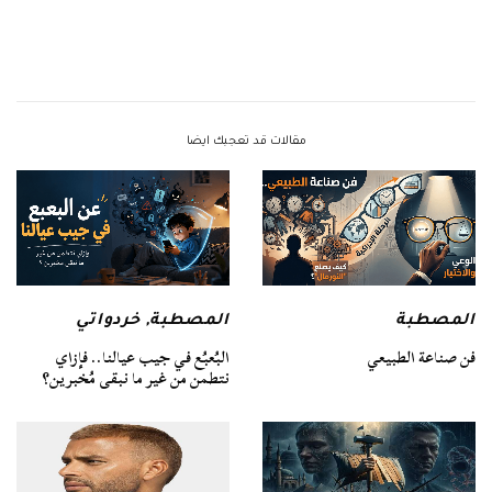
مقالات قد تعجبك ايضا
المصطبة
المصطبة
,
خردواتي
فن صناعة الطبيعي
البُعبُع في جيب عيالنا.. فإزاي
نتطمن من غير ما نبقى مُخبرين؟