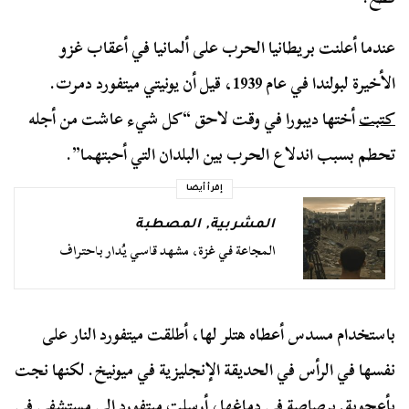
عندما أعلنت بريطانيا الحرب على ألمانيا في أعقاب غزو
الأخيرة لبولندا في عام 1939، قيل أن يونيتي ميتفورد دمرت.
كتبت
أختها ديبورا في وقت لاحق “كل شيء عاشت من أجله
تحطم بسبب اندلاع الحرب بين البلدان التي أحبتهما”.
إقرأ أيضا
المشربية
,
المصطبة
المجاعة في غزة، مشهد قاسي يُدار باحتراف
باستخدام مسدس أعطاه هتلر لها، أطلقت ميتفورد النار على
نفسها في الرأس في الحديقة الإنجليزية في ميونيخ. لكنها نجت
بأعجوبة. برصاصة في دماغها، أرسلت ميتفورد إلى مستشفى في