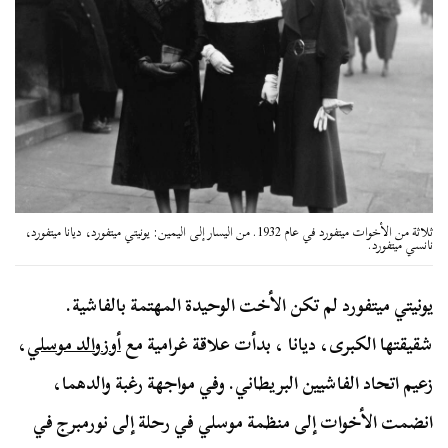
ثلاثة من الأخوات ميتفورد في عام 1932. من اليسار إلى اليمين: يونيتي ميتفورد، ديانا ميتفورد،
نانسي ميتفورد.
يونيتي ميتفورد لم تكن الأخت الوحيدة المهتمة بالفاشية.
شقيقتها الكبرى، ديانا ، بدأت علاقة غرامية مع
أوزوالد موسلي
،
زعيم اتحاد الفاشيين البريطاني. وفي مواجهة رغبة والدهما،
انضمت الأخوات إلى منظمة موسلي في رحلة إلى نورمبرج في