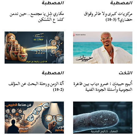
المصطبة
المصطبة
مركزيات كبرى ولا طائر وقواق
مكاري شِل يا مجتمع.. حين ندمن
حضاري؟ (3-10)
كلنا ع المُسَكِن
التخت
المصطبة
ألبوم حبيتك : عمرو دياب بين ظاهرة
آلة الزمن ورحلة البحث عن المؤلف
النجومية وأسئلة الجودة الفنية
(2-10)