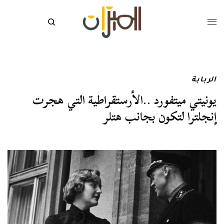
الربابة
يونيتي ميتفورد ..الأرستقراطية التي هجرت
إنجلترا لتكون بجانب هتلر