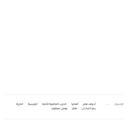
الوسوم
أدولف هتلر
ألمانيا
الحرب العالمية الثانية
الرئيسية
النازية
ريم الشاذلي
هتلر
يونيتي ميتفورد