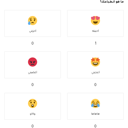
ما هو انطباعك؟
أحببته
أحزنني
0
1
أعجبني
أغضبني
0
0
هاهاها
واااو
0
0