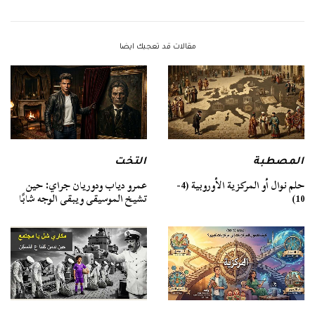
مقالات قد تعجبك ايضا
المصطبة
التخت
حلم نوال أو المركزية الأوروبية (4-
عمرو دياب ودوريان جراي: حين
10)
تشيخ الموسيقى ويبقى الوجه شابًا