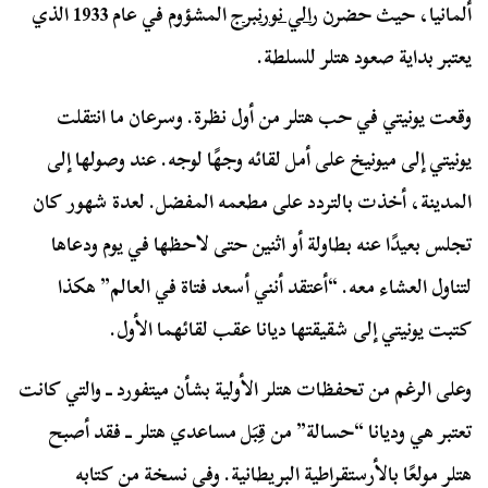
ألمانيا، حيث حضرن
رالي نورنبرج
المشؤوم في عام 1933 الذي
يعتبر بداية صعود هتلر للسلطة.
وقعت يونيتي في حب هتلر من أول نظرة. وسرعان ما انتقلت
يونيتي إلى ميونيخ على أمل لقائه وجهًا لوجه. عند وصولها إلى
المدينة، أخذت بالتردد على مطعمه المفضل. لعدة شهور كان
تجلس بعيدًا عنه بطاولة أو اثنين حتى لاحظها في يوم ودعاها
لتناول العشاء معه. “أعتقد أنني أسعد فتاة في العالم” هكذا
كتبت يونيتي إلى شقيقتها ديانا عقب لقائهما الأول.
وعلى الرغم من تحفظات هتلر الأولية بشأن ميتفورد ــ والتي كانت
تعتبر هي وديانا “حسالة” من قِبَل مساعدي هتلر ــ فقد أصبح
هتلر مولعًا بالأرستقراطية البريطانية. وفي نسخة من كتابه