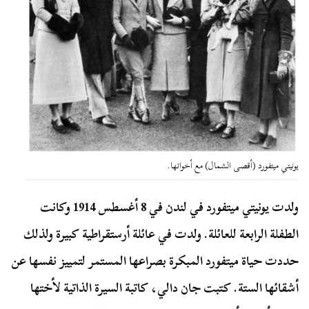
يونيتي ميتفورد (أقصى الشمال) مع أخواتها.
ولدت يونيتي ميتفورد في لندن في 8 أغسطس 1914 وكانت
الطفلة الرابعة للعائلة. ولدت في عائلة أرستقراطية كبيرة ولذلك
حددت حياة ميتفورد المبكرة بصراعها المستمر لتمييز نفسها عن
أشقائها الستة. كتبت جان دالي، كاتبة السيرة الذاتية لأختها