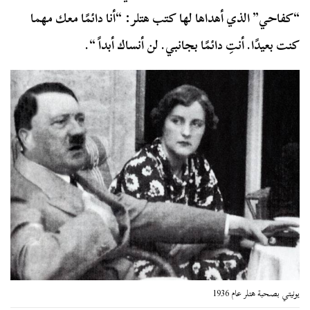
“كفاحي” الذي أهداها لها كتب هتلر: “أنا دائمًا معك مهما
كنت بعيدًا. أنتِ دائمًا بجانبي. لن أنساك أبداً “.
يونيتي بصحبة هتلر عام 1936