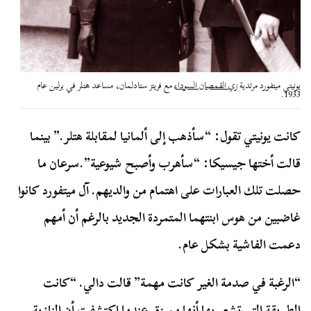
يونيتي ميتفورد مرتدية زي
القمصان السوداء
مع فريتز ستادلمان، مساعد هتلر في برلين عام
1933.
كانت يونيتي تقول: “سأذهب إلى ألمانيا لمقابلة هتلر.” بينما
قالت أختها جيسيكا: “سأهرب وأصبح شيوعية”.سرعان ما
حصلت تلك العبارات على اهتمام من والديهم. آل ميتفورد كانوا
غاضبين من هوس ابنتهما المتمردة الجديد بالرغم أن أمهم
دعمت الفاشية بشكل عام.
“الرغبة في صدمة الغير كانت مهمة” قالت دالي. “كانت
الطريقة التي تشعر بها أنها مميزة. عندما اكتشفت أن النازية