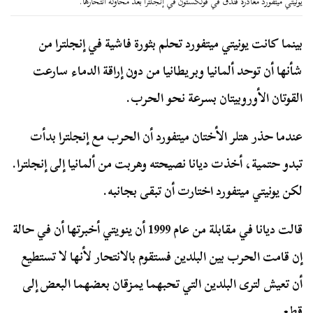
يونيتي ميتفورد مغادرة فندق في فولكستون في إنجلترا بعد محاولة انتحارها.
بينما كانت يونيتي ميتفورد تحلم بثورة فاشية في إنجلترا من
شأنها أن توحد ألمانيا وبريطانيا من دون إراقة الدماء سارعت
القوتان الأوروبيتان بسرعة نحو الحرب.
عندما حذر هتلر الأختان ميتفورد أن الحرب مع إنجلترا بدأت
تبدو حتمية، أخذت ديانا نصيحته وهربت من ألمانيا إلى إنجلترا.
لكن يونيتي ميتفورد اختارت أن تبقى بجانبه.
قالت ديانا في مقابلة من عام 1999 أن ينويتي أخبرتها أن في حالة
إن قامت الحرب بين البلدين فستقوم بالانتحار لأنها لا تستطيع
أن تعيش لترى البلدين التي تحبهما يمزقان بعضهما البعض إلى
قطع.