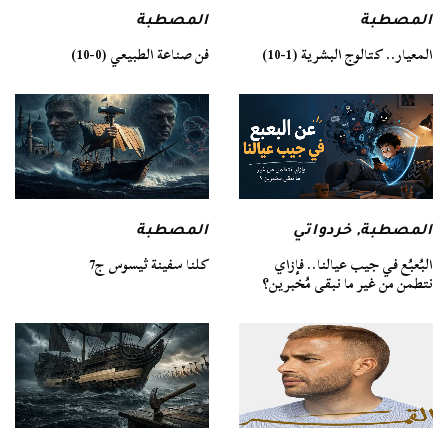
المصطبة
المصطبة
فن صناعة الطبيعي (0-10)
المعيار.. كتالوج البشرية (1-10)
المصطبة
المصطبة
,
خردواتي
كلنا سفينة ثيسوس ج7
البُعبُع في جيب عيالنا.. فإزاي
نتطمن من غير ما نبقى مُخبرين؟