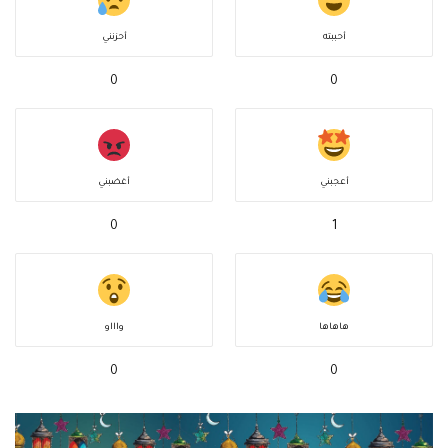
أحببته
أحزنني
0
0
أعجبني
أغضبني
0
1
هاهاها
واااو
0
0