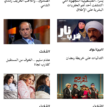
يسرا..الفلسطينية المجهولة التي
الصندوق.. واللاعب الحريف رشدي
اكتشفت أحد أهم الحفريات
الشامي
البشرية على الإطلاق
البيانولا
التخت
الثنائيات على خريطة رمضان
هشام سليم .. الخوف من المستقبل
كقارب نجاة
التخت
التخت