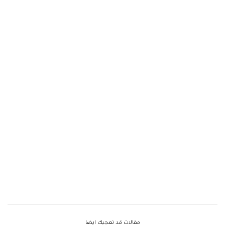
مقالات قد تعجبك ايضا