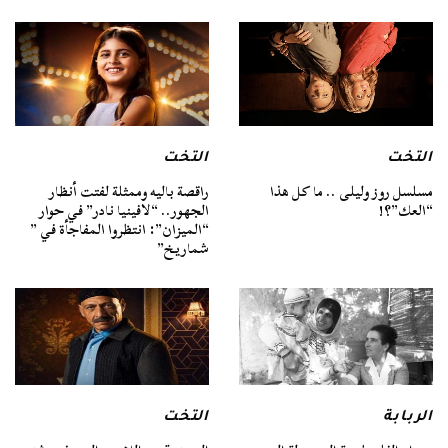
التخت
التخت
مسلسل روز وليلى .. ما كل هذا
راقصة باليه وممثلة لفتت أنظار
“العك”؟!
الجهور.. “لافينيا نادر” في حوار
“الميزان”: انتظروا المفاجأة في ”
شماريخ”
الربابة
التخت