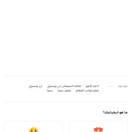
الوسوم
أحمد الأمير
الناقد السينمائي جي ويسبرج
جي ويسبرج
فيلم صاحب المقام
مرض يسرا
يسرا
ما هو انطباعك؟