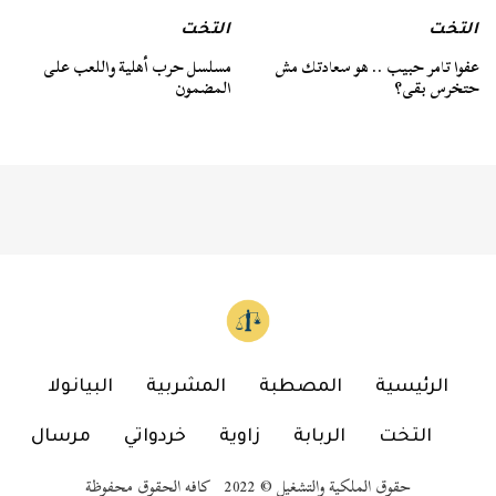
التخت
التخت
عفوا تامر حبيب .. هو سعادتك مش
مسلسل حرب أهلية واللعب على
حتخرس بقى؟
المضمون
الرئيسية
المصطبة
المشربية
البيانولا
التخت
الربابة
زاوية
خردواتي
مرسال
حقوق الملكية والتشغيل © 2022 كافه الحقوق محفوظة