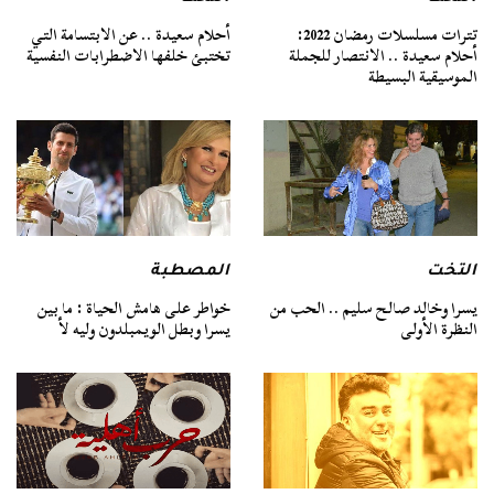
أحلام سعيدة .. عن الابتسامة التي
تترات مسلسلات رمضان 2022:
تختبئ خلفها الاضطرابات النفسية
أحلام سعيدة .. الانتصار للجملة
الموسيقية البسيطة
التخت
المصطبة
يسرا وخالد صالح سليم .. الحب من
خواطر على هامش الحياة : ما بين
النظرة الأولى
يسرا وبطل الويمبلدون وليه لأ