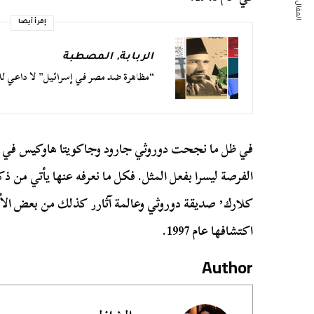
المقال التالي
إقرأ أيضا
الربابة
,
المصطبة
“مظاهرة ضد مصر في إسرائيل” لا داعي للانده
في ظل ما نجحت دوروثي جارود وجاكويتا هاوكيس في كتا
الفرصة ليسرا بفعل المثل. فكل ما نعرفه عنها يأتي من
كلارك٬ صديقة دوروثي وعالمة آث
اكتشافها عام 1997.
Author