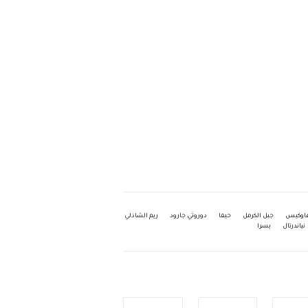
 هاوكيس
جبل الكرمل
حيفا
دوروثي جارود
ريم الشاذلي
نياندرتال
يسرا