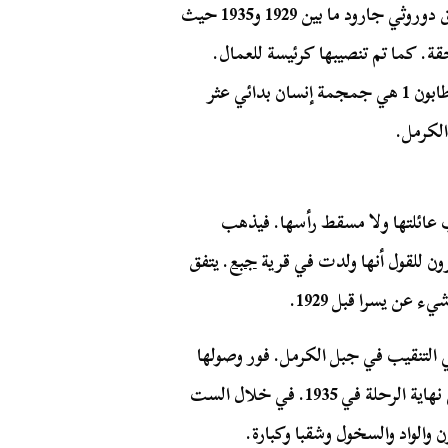
كانت يسرا امرأة فلسطينية كما كانت عضو بارز في فريق دوروثي جارود ما بين 1929 و1935 حيث
ة. كما تم تنصيبها كرئيسة للعمال.
كانت يسرا عضوًا بارزًا أيضًا بسبب اكتشافها لطابون 1. طابون 1 هي جمجمة إنسان بدائي عثر
الكرمل.
يعرف حتى لقب عائلتها ولا مسقط رأسها. فيذهب
ون للقول أنها ولدت في قرية
جبع
. يتفق
عن يسرا قبل 1929.
 في التنقيب في جبل الكرمل. فور وصولها
عينت يسرا في فريقها واستمرت معها لمدة 6 سنين حتى نهاية الرحلة في 1935. في خلال الست
والواد والسخول وشقبا وكبارة.