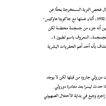
ل فحص التربة المستخرجة بحثًا عن
القطع الأثرية قبل إرسالها للغربلة. في أحد الأيام في عام 1932، أثناء عملها مع جاكويتا هاوكيس٬
 وجدت سنًا تبين أنه جزء من جمجمة محطمة لكن
كاملة. بمجرد استعادتها وتجميعها مرة أخرى، وجد أن الجمجمة، المعروف باسم تطبون 1،
كتشاف بأنه أحد أهم الحفريات البشرية
 دوروثي جارود من قبلها لكن لا يوجد
اذا حدث ليسرا بعد مغادرة دوروثي
جزم وجبع في بداية الاحتلال الصهيوني