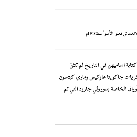
اش فعلوا الأسوأ سنة 1948م
بة اساميهن في التاريخ لم تتثنَ
 ذكريات جاكويتا هاوكيس وماري كيتسون
ار٫ كذلك من بعض الأوراق الخاصة بدوروثي جارود التي تم