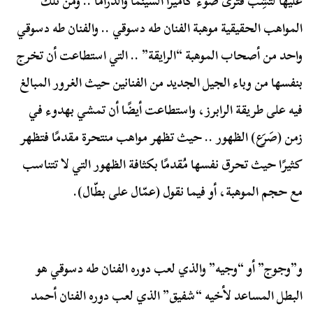
عليها لتشِبّ فترى ضوء كاميرا السينما والدراما .. ومن تلك
المواهب الحقيقية موهبة الفنان طه دسوقي .. والفنان طه دسوقي
واحد من أصحاب الموهبة “الرايقة” .. التي استطاعت أن تخرج
بنفسها من وباء الجيل الجديد من الفنانين حيث الغرور المبالغ
فيه على طريقة الرابرز، واستطاعت أيضًا أن تمشي بهدوء في
زمن (صَرَع) الظهور .. حيث تظهر مواهب منتحرة مقدمًا فتظهر
كثيرًا حيث تحرق نفسها مُقدمًا بكثافة الظهور التي لا تتناسب
مع حجم الموهبة، أو فيما نقول (عمّال على بطّال).
و”وجوج” أو “وجيه” والذي لعب دوره الفنان طه دسوقي هو
البطل المساعد لأخيه “شفيق” الذي لعب دوره الفنان أحمد