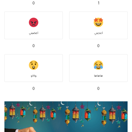
0
1
أعجبني
أغضبني
0
0
هاهاها
واااو
0
0