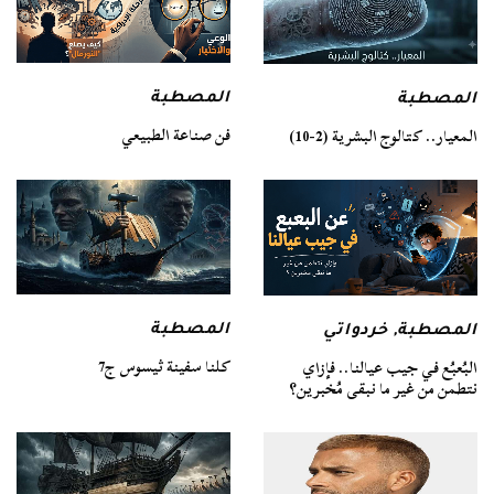
المصطبة
المصطبة
فن صناعة الطبيعي
المعيار.. كتالوج البشرية (2-10)
المصطبة
المصطبة
,
خردواتي
كلنا سفينة ثيسوس ج7
البُعبُع في جيب عيالنا.. فإزاي
نتطمن من غير ما نبقى مُخبرين؟