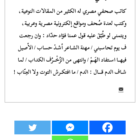
كاتب صحفي مصري له الكثير من المقالات النوعية،
وكتب لعدة صُحف ومواقع إلكترونية مصرية وعربية،
ويتمنى لو طُبّقَ عليه قول عمنا فؤاد حدّاد : وان رجعت
ف يوم تحاسبني / مهنة الشـاعر أشـدْ حساب / الأصيل
فيهــا اسـتفاد الهَـمْ / وانتهى من الزُخْــرُف الكداب / لما
شـاف الدم قـــال : الدم / ما افتكـرش التوت ولا العِنّاب !