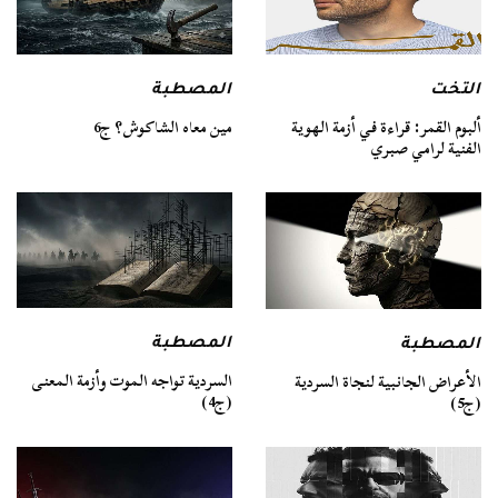
التخت
المصطبة
ألبوم القمر: قراءة في أزمة الهوية
مين معاه الشاكوش؟ ج6
الفنية لرامي صبري
المصطبة
المصطبة
السردية تواجه الموت وأزمة المعنى
الأعراض الجانبية لنجاة السردية
(ج4)
(ج5)