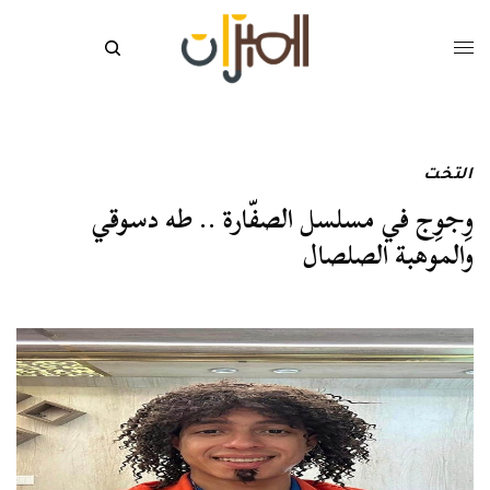
التخت
وِجوِج في مسلسل الصفّارة .. طه دسوقي
والموهبة الصلصال