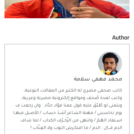
Author
محمد فهمي سلامة
كاتب صحفي مصري له الكثير من المقالات النوعية،
وكتب لعدة صُحف ومواقع إلكترونية مصرية وعربية،
ويتمنى لو طُبّقَ عليه قول عمنا فؤاد حدّاد : وان رجعت ف
يوم تحاسبني / مهنة الشـاعر أشـدْ حساب / الأصيل فيهــا
اسـتفاد الهَـمْ / وانتهى من الزُخْــرُف الكداب / لما شـاف
الدم قـــال : الدم / ما افتكـرش التوت ولا العِنّاب !