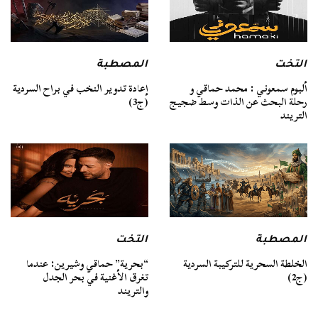
التخت
المصطبة
ألبوم سمعوني : محمد حماقي و
إعادة تدوير النخب في براح السردية
رحلة البحث عن الذات وسط ضجيج
(ج3)
التريند
المصطبة
التخت
الخلطة السحرية للتركيبة السردية
“بحرية” حماقي وشيرين: عندما
(ج2)
تغرق الأغنية في بحر الجدل
والتريند