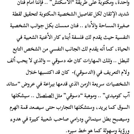
واحدة، ومكتوبة على طريقة “الاسكتش” .. فإننا أمام فنان
شديد الإتقان لكل تفاصيل الشخصية المكتوبة لتحقيق لقطة
صغيرة المساحة والأداء .. فنان ممسك بكل جوانب الشخصية
النفسية حيث يقدم لك فلسفة أبناء كار الأغنية الشعبية في
الحياة، كما أنه يقدم لك الجانب النفسي من الشخص التابع
للبطل .. وتلك المهارات كان طه دسوقي – والذي لا يحب ألف
ولام التعريف في (الدسوقي)- كان قد اكتسبها خلال
الشخصيات سريعة الزمن الذي قدمها ببراعة في عروض “ستاند
آب كوميدي” .. وموهبة “دسوقي” مثل
الصلصال
.. سيشكلها
السوق كما يريد، وستشكلها التجارب حتى سيصعد قمة الهرم
وسيصبح بطل سينمائي ودرامي صاحب شعبية كبيرة في هدوء
وروّية وسهولة كما هو خط سيره.