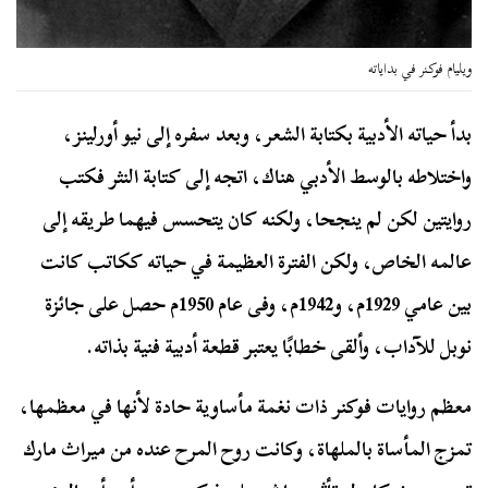
ويليام فوكـنر في بداياته
بدأ حياته الأدبية بكتابة الشعر، وبعد سفره إلى نيو أورلينز،
واختلاطه بالوسط الأدبي هناك، اتجه إلى كتابة النثر فكتب
روايتين لكن لم ينجحا، ولكنه كان يتحسس فيهما طريقه إلى
عالمه الخاص، ولكن الفترة العظيمة في حياته ككاتب كانت
بين عامي 1929م، و1942م، وفى عام 1950م حصل على جائزة
نوبل للآداب، وألقى خطابًا يعتبر قطعة أدبية فنية بذاته.
معظم روايات فوكنر ذات نغمة مأساوية حادة لأنها في معظمها،
تمزج المأساة بالملهاة، وكانت روح المرح عنده من ميراث مارك