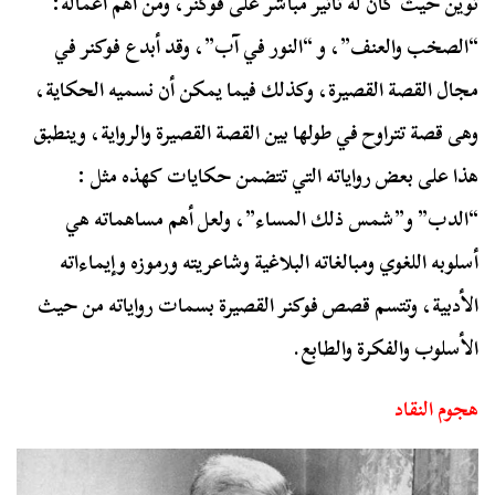
توين حيث كان له تأثير مباشر على فوكنر، ومن أهم أعماله:
“الصخب والعنف”، و “النور في آب”، وقد أبدع فوكنر في
مجال القصة القصيرة، وكذلك فيما يمكن أن نسميه الحكاية،
وهى قصة تتراوح في طولها بين القصة القصيرة والرواية، وينطبق
هذا على بعض رواياته التي تتضمن حكايات كهذه مثل :
“الدب” و”شمس ذلك المساء”، ولعل أهم مساهماته هي
أسلوبه اللغوي ومبالغاته البلاغية وشاعريته ورموزه وإيماءاته
الأدبية، وتتسم قصص فوكنر القصيرة بسمات رواياته من حيث
الأسلوب والفكرة والطابع.
هجوم النقاد