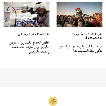
الربابة
,
المشربية
,
المصطبة
,
مرسال
المصطبة
خفض العلاج الكيماوي.. “هرمل
من مسيرة ليبيا إلى صمود غزة.. هل
للأورام” بين مطرقة الخصخصة
تتكرر لعنة السبعينيات؟
وسندان المرضى