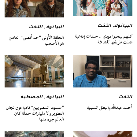
البيانولا
,
التخت
البيانولا
,
التخت
كلهم بيحبوا مودي .. حلقات إذاعية
الحلقة الأولى “حد أقصى” العادي
ضلت طريقها للشاشة
هو الأصعب
التخت
البيانولا
,
المصطبة
أحمد عبدالله والبطل المنبوذ
“عملوها المصريين” قادوا دون لجان
التطوير ولا مليارات حملة كان
العالم جزء منها