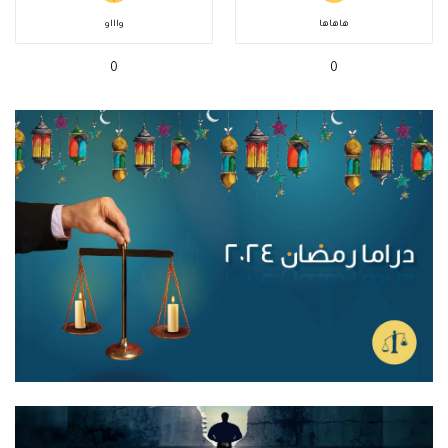
هاهاها
واااو
0
0