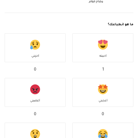
ويليام فوكنر
ما هو انطباعك؟
أحببته
أحزنني
0
1
أعجبني
أغضبني
0
0