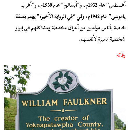
أغسطس” عام 1932م، و”أبسالوم” عام 1939م، و”أغرب
ياموسى” عام 1942م، وفي “في الرواية الأخيرة” يهتم بصفة
خاصة بأناس مولدين من أعراق مختلطة ومشاكلهم في إبراز
شخصية مميزة لأنفسهم.
وفاته