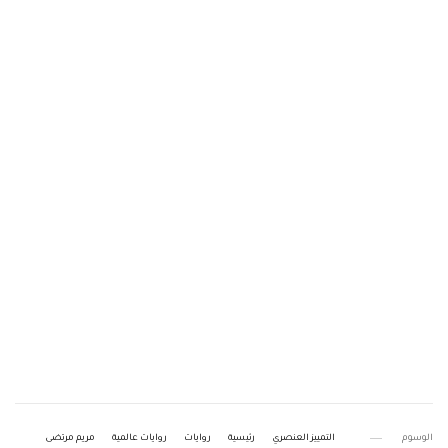
الوسوم
التمييز العنصري
رئيسية
روايات
روايات عالمية
مريم مرتضى