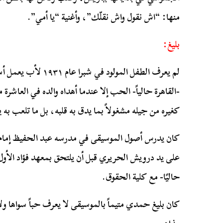
منها: “اش نقول واش نقلّك”، وأغنية “يا أمي”.
بليغ:
لم يعرف الطفل المولود ف
-القاهرة حالياً- الحب إلا عندما أهداه والده في العاشرة
كغيره من جيله مشغولاً بما يدق به قلبه، بل ما تلعب به ي
كان يدرس أصول الموسيقى في مدرسه عبد الحفيظ إمام ل
على يد درويش الحريري قبل أن يلتحق بمعهد فؤاد الأول
حاليًا- مع كلية الحقوق.
كان بليغ حمدي متيماً بالموسيقى لا يعرف حباً سواها ول