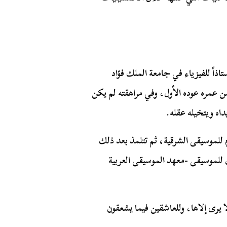
ي شبرا عام ١٩٣١ لأب يعمل أستاذاً للفيزياء في جامعة الملك فؤاد
 من عمره عوده الأول، وفي مراهقته لم يكن
داه ويتخيله عقله.
لموسيقى الشرقية، ثم تتلمذ بعد ذلك
 للموسيقى -معهد الموسيقى العربية
ا يرى إلاها، وللعاشقين فيما يشعقون