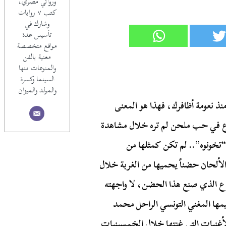
وروائي مصري،
كتب ٧ روايات
وشارك في
تأسيس عدة
مواقع متخصصة
معنية بالفن
والمنوعات منها
السينما وكسرة
والمولد والميزان
منذ نعومة أظافرك، فهذا هو المعنى
وقوع في حب ملحن لم تره خلال مشاهدة
“تخونوه”.. لم تكن كمثلها من
لحان حضناً يحميها من الغربة خلال
ع الذي صنع هذا الحضن، لا واجهته
 يشرف على تعليمها المغني التونسي الراحل محمد
أغنيات التي غنتها خلال الخمسينيات