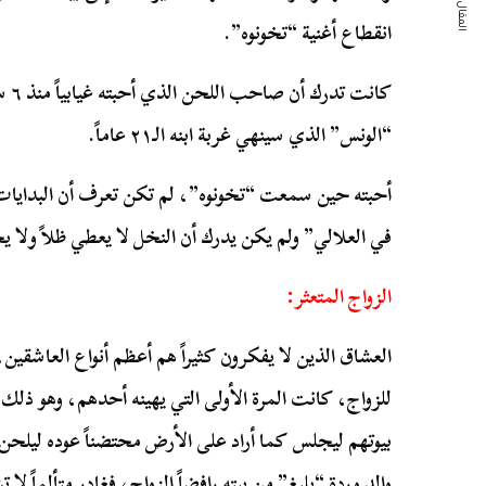
المقال التالي
انقطاع أغنية “تخونوه”.
كانت
“الونس” الذي سينهي غربة ابنه الـ٢١ عاماً.
أحبته حين سمعت “تخونوه”، لم تكن تعرف أن البدايات 
في العلالي” ولم يكن يدرك أن النخل لا يعطي ظلاً ولا
الزواج المتعثر:
العشاق الذين لا يفكرون كثيراً هم أعظم أنواع العاشقين
للزواج، كانت المرة الأولى التي يهينه أحدهم، وهو ذلك
بيوتهم ليجلس كما أراد على الأرض محتضناً عوده ليلحن
والد وردة “بليغ” من بيته رافضاً الزواج، فغادر متألماً ل