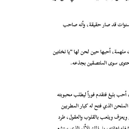
 تدرك أن صاحب اللحن الذي أحبته غيابياً منذ ٦ سنوات قد صار حقيقة، وأنه صاحب
ملهمة، أحبها حين لحن لها “يا نخلتين
 يحتوى سوى الملتصقين بجذعه.
، أحب بليغ فتقدم فوراً ليطلب محبوبته
 الملحن الذي فتح له كبار المطربين
 ويعزف ويلعب بالقلوب والعقول، طرد
ا تشغله إهانته، بل ذلك الألم الذي ستشعر