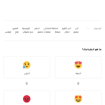
الوسوم
أذن
أذن القزم
أسامة الشاذلي
ادمان
الرئيسية
الصين
ترميم
جمال
شفط
عمليات تجميل
ندى رضوان
نفخ
هوس
ما هو انطباعك؟
أحببته
أحزنني
0
0