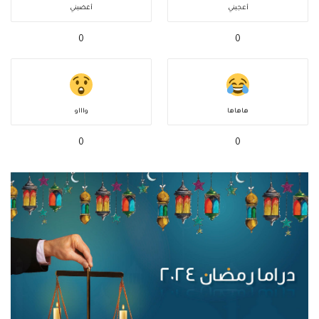
أعجبني
أغضبني
0
0
هاهاها
واااو
0
0