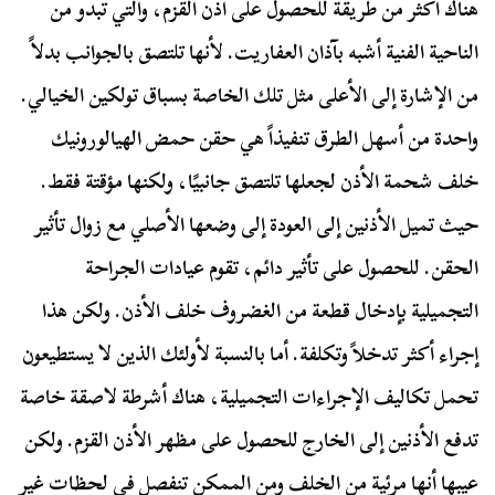
هناك أكثر من طريقة للحصول على أذن القزم، والتي تبدو من
الناحية الفنية أشبه بآذان العفاريت. لأنها تلتصق بالجوانب بدلاً
من الإشارة إلى الأعلى مثل تلك الخاصة بسباق تولكين الخيالي.
واحدة من أسهل الطرق تنفيذاً هي حقن حمض الهيالورونيك
خلف شحمة الأذن لجعلها تلتصق جانبيًا، ولكنها مؤقتة فقط.
حيث تميل الأذنين إلى العودة إلى وضعها الأصلي مع زوال تأثير
الحقن. للحصول على تأثير دائم، تقوم عيادات الجراحة
التجميلية بإدخال قطعة من الغضروف خلف الأذن. ولكن هذا
إجراء أكثر تدخلاً وتكلفة. أما بالنسبة لأولئك الذين لا يستطيعون
تحمل تكاليف الإجراءات التجميلية، هناك أشرطة لاصقة خاصة
تدفع الأذنين إلى الخارج للحصول على مظهر الأذن القزم. ولكن
عيبها أنها مرئية من الخلف ومن الممكن تنفصل في لحظات غير