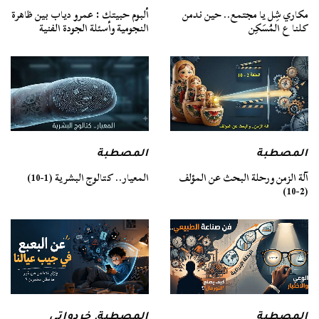
مكاري شِل يا مجتمع.. حين ندمن
ألبوم حبيتك : عمرو دياب بين ظاهرة
كلنا ع المُسَكِن
النجومية وأسئلة الجودة الفنية
المصطبة
المصطبة
آلة الزمن ورحلة البحث عن المؤلف
المعيار.. كتالوج البشرية (1-10)
(2-10)
المصطبة
المصطبة
,
خردواتي