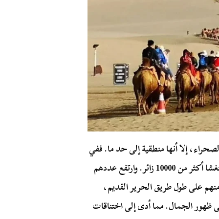
حراء، إلا أنها منطقية إلى حد ما. ففي
عام 2023، في اليوم الأول من شهر مايو، استقبل جبل مينغشا أكثر من 10000 زائر. وارتفع عددهم
لعديد منهم على طول طريق الحرير القديم،
لى ظهور الجمال. مما أدى إلى اختناقات