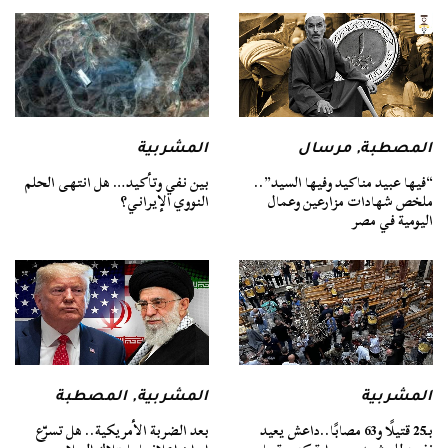
المصطبة
,
مرسال
المشربية
“فيها عبيد مناكيد وفيها السيد”..
بين نفي وتأكيد… هل انتهى الحلم
ملخص شهادات مزارعين وعمال
النووي الإيراني؟
اليومية في مصر
المشربية
المشربية
,
المصطبة
بـ25 قتيلًا و63 مصابًا..داعش يعيد
بعد الضربة الأمريكية.. هل تسرّع