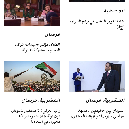
المصطبة
إعادة تدوير النخب في براح السردية
(ج3)
مرسال
انطلاق مؤتمر «سيدات شركاء
النجاح» بمشاركة 45 دولة
المشربية
,
مرسال
المشربية
,
مرسال
السودان بين حكومتين.. مشهد
رانيا العوني: لا مستقبل للسودان
سياسي مأزوم يفتح أبواب المجهول
دون دولة جديدة، ومصر لاعب
محوري في المعادلة