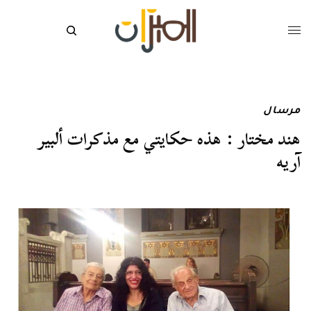
مرسال
هند مختار : هذه حكايتي مع مذكرات ألبير
آريه