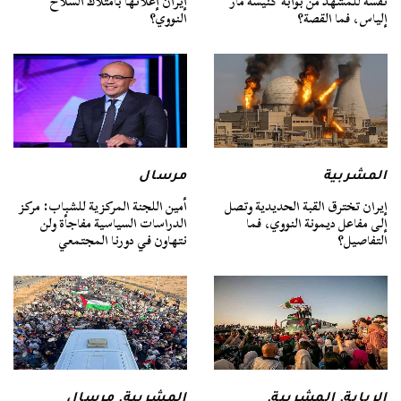
نفسه للمشهد من بوابة كنيسة مار
إيران إعلانها بامتلاك السلاح
إلياس، فما القصة؟
النووي؟
المشربية
مرسال
إيران تخترق القبة الحديدية وتصل
أمين اللجنة المركزية للشباب: مركز
إلى مفاعل ديمونة النووي، فما
الدراسات السياسية مفاجأة ولن
التفاصيل؟
نتهاون في دورنا المجتمعي
الربابة
,
المشربية
,
المشربية
,
مرسال