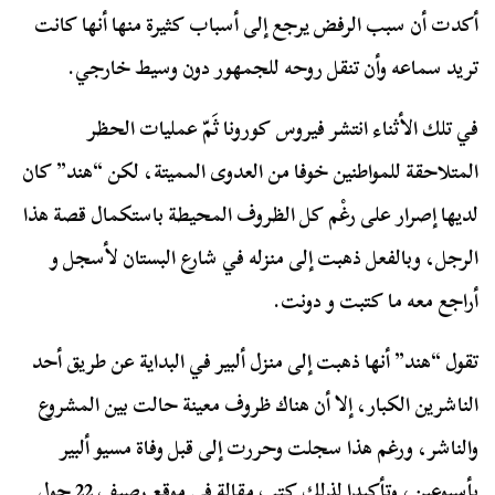
أكدت أن سبب الرفض يرجع إلى أسباب كثيرة منها أنها كانت
تريد سماعه وأن تنقل روحه للجمهور دون وسيط خارجي.
في تلك الأثناء انتشر فيروس كورونا ثَمّ عمليات الحظر
المتلاحقة للمواطنين خوفا من العدوى المميتة، لكن “هند” كان
لديها إصرار على رغْم كل الظروف المحيطة باستكمال قصة هذا
الرجل، وبالفعل ذهبت إلى منزله في شارع البستان لأسجل و
أراجع معه ما كتبت و دونت.
تقول “هند” أنها ذهبت إلى منزل ألبير في البداية عن طريق أحد
الناشرين الكبار، إلا أن هناك ظروف معينة حالت بين المشروع
والناشر، ورغم هذا سجلت وحررت إلى قبل وفاة مسيو ألبير
بأسبوعين، وتأكيدا لذلك كتب مقالة في موقع رصيف 22 حول