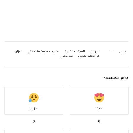
الوسوم
ألبير آريه
السرقات الفكرية
الكاتبة الصحفية هند مختار
الميزان
مي محمد المرسي
هند مختار
ما هو انطباعك؟
أحببته
أحزنني
0
0