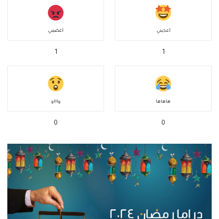
أعجبني
أغضبني
1
1
هاهاها
واااو
0
0