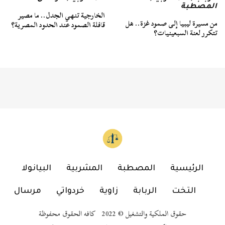
المصطبة
الخارجية تنهي الجدل.. ما مصير
من مسيرة ليبيا إلى صمود غزة.. هل
قافلة الصمود عند الحدود المصرية؟
تتكرر لعنة السبعينيات؟
الرئيسية
المصطبة
المشربية
البيانولا
التخت
الربابة
زاوية
خردواتي
مرسال
حقوق الملكية والتشغيل © 2022 كافه الحقوق محفوظة