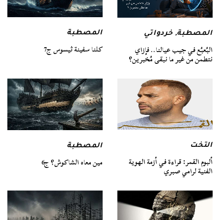
المصطبة
المصطبة
,
خردواتي
كلنا سفينة ثيسوس ج7
البُعبُع في جيب عيالنا.. فإزاي
نتطمن من غير ما نبقى مُخبرين؟
التخت
المصطبة
ألبوم القمر: قراءة في أزمة الهوية
مين معاه الشاكوش؟ ج6
الفنية لرامي صبري