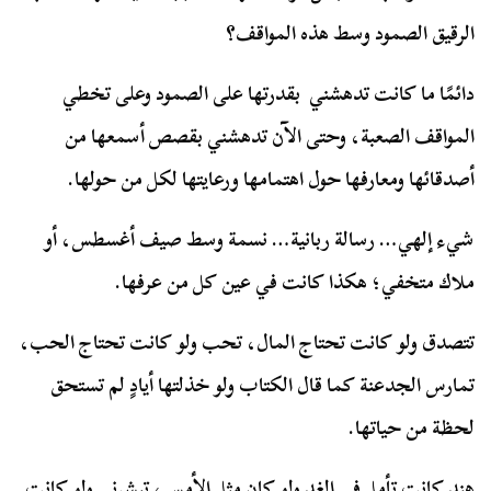
الرقيق الصمود وسط هذه المواقف؟
دائمًا ما كانت تدهشني بقدرتها على الصمود وعلى تخطي
المواقف الصعبة، وحتى الآن تدهشني بقصص أسمعها من
أصدقائها ومعارفها حول اهتمامها ورعايتها لكل من حولها.
شيء إلهي… رسالة ربانية… نسمة وسط صيف أغسطس، أو
ملاك متخفي؛ هكذا كانت في عين كل من عرفها.
تتصدق ولو كانت تحتاج المال، تحب ولو كانت تحتاج الحب،
تمارس الجدعنة كما قال الكتاب ولو خذلتها أيادٍ لم تستحق
لحظة من حياتها.
هند كانت تأمل في الغد ولو كان مثل الأمس، تبشرني ولو كانت