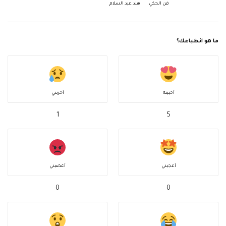
فن الحكي
هند عبد السلام
ما هو انطباعك؟
أحببته
أحزنني
1
5
أعجبني
أغضبني
0
0