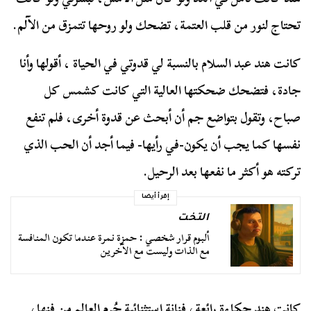
تحتاج لنور من قلب العتمة، تضحك ولو روحها تتمزق من الآلم.
كانت هند عبد السلام بالنسبة لي قدوتي في الحياة ، أقولها وأنا
جادة، فتضحك ضحكتها العالية التي كانت كشمس كل
صباح، وتقول بتواضع جم أن أبحث عن قدوة أخرى، فلم تنفع
نفسها كما يجب أن يكون-في رأيها- فيما أجد أن الحب الذي
تركته هو أكثر ما نفعها بعد الرحيل.
إقرأ أيضا
التخت
ألبوم قرار شخصي : حمزة نمرة عندما تكون المنافسة
مع الذات وليست مع الآخرين
كانت هند حكاءة رائعة، فنانة استثنائية حُرم العالم من فنها،