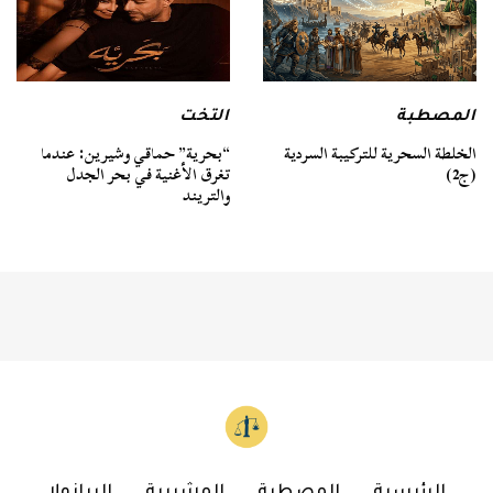
المصطبة
التخت
الخلطة السحرية للتركيبة السردية
“بحرية” حماقي وشيرين: عندما
(ج2)
تغرق الأغنية في بحر الجدل
والتريند