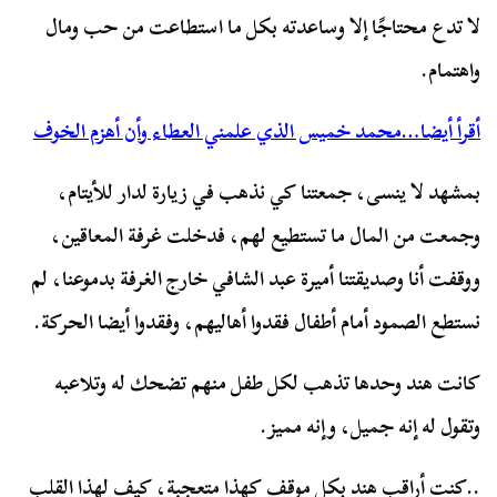
لا تدع محتاجًا إلا وساعدته بكل ما استطاعت من حب ومال
واهتمام.
أقرأ أيضا…محمد خميس الذي علمني العطاء وأن أهزم الخوف
بمشهد لا ينسى، جمعتنا كي نذهب في زيارة لدار للأيتام،
وجمعت من المال ما تستطيع لهم، فدخلت غرفة المعاقين،
ووقفت أنا وصديقتنا أميرة عبد الشافي خارج الغرفة بدموعنا، لم
نستطع الصمود أمام أطفال فقدوا أهاليهم، وفقدوا أيضا الحركة.
كانت هند وحدها تذهب لكل طفل منهم تضحك له وتلاعبه
وتقول له إنه جميل، وإنه مميز.
..كنت أراقب هند بكل موقف كهذا متعجبة، كيف لهذا القلب