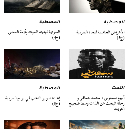
المصطبة
المصطبة
السردية تواجه الموت وأزمة المعنى
الأعراض الجانبية لنجاة السردية
(ج4)
(ج5)
التخت
المصطبة
ألبوم سمعوني : محمد حماقي و
إعادة تدوير النخب في براح السردية
رحلة البحث عن الذات وسط ضجيج
(ج3)
التريند