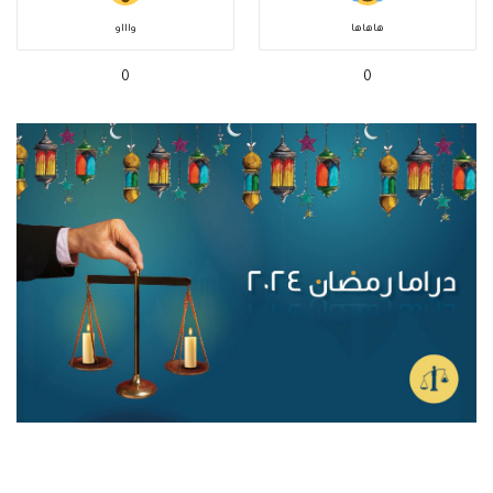
هاهاها
واااو
0
0