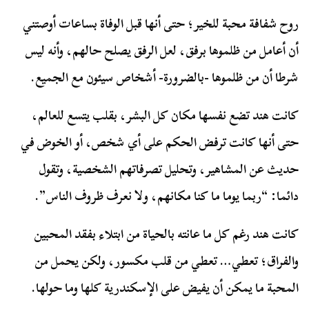
روح شفافة محبة للخير؛ حتى أنها قبل الوفاة بساعات أوصتني
أن أعامل من ظلموها برفق، لعل الرفق يصلح حالهم، وأنه ليس
شرطا أن من ظلموها -بالضرورة- أشخاص سيئون مع الجميع.
كانت هند تضع نفسها مكان كل البشر، بقلب يتسع للعالم،
حتى أنها كانت ترفض الحكم على أي شخص، أو الخوض في
حديث عن المشاهير، وتحليل تصرفاتهم الشخصية، وتقول
دائما: “ربما يوما ما كنا مكانهم، ولا نعرف ظروف الناس”.
كانت هند رغم كل ما عانته بالحياة من ابتلاء بفقد المحبين
والفراق؛ تعطي… تعطي من قلب مكسور، ولكن يحمل من
المحبة ما يمكن أن يفيض على الإسكندرية كلها وما حولها.