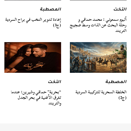
التخت
المصطبة
ألبوم سمعوني : محمد حماقي و
إعادة تدوير النخب في براح السردية
رحلة البحث عن الذات وسط ضجيج
(ج3)
التريند
المصطبة
التخت
الخلطة السحرية للتركيبة السردية
“بحرية” حماقي وشيرين: عندما
(ج2)
تغرق الأغنية في بحر الجدل
والتريند