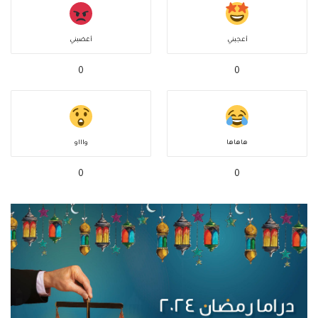
أعجبني
أغضبني
0
0
هاهاها
واااو
0
0