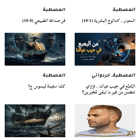
المصطبة
المصطبة
فن صناعة الطبيعي (0-10)
المعيار.. كتالوج البشرية (1-10)
المصطبة
المصطبة
,
خردواتي
كلنا سفينة ثيسوس ج7
البُعبُع في جيب عيالنا.. فإزاي
نتطمن من غير ما نبقى مُخبرين؟