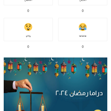
أعجبني
أغضبني
0
0
هاهاها
واااو
0
0