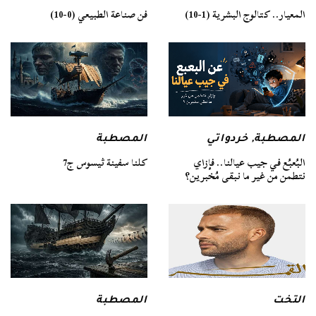
فن صناعة الطبيعي (0-10)
المعيار.. كتالوج البشرية (1-10)
المصطبة
المصطبة
,
خردواتي
كلنا سفينة ثيسوس ج7
البُعبُع في جيب عيالنا.. فإزاي
نتطمن من غير ما نبقى مُخبرين؟
التخت
المصطبة