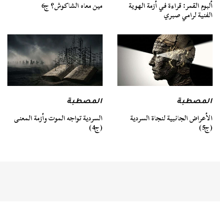
ألبوم القمر: قراءة في أزمة الهوية
مين معاه الشاكوش؟ ج6
الفنية لرامي صبري
المصطبة
المصطبة
السردية تواجه الموت وأزمة المعنى
الأعراض الجانبية لنجاة السردية
(ج4)
(ج5)