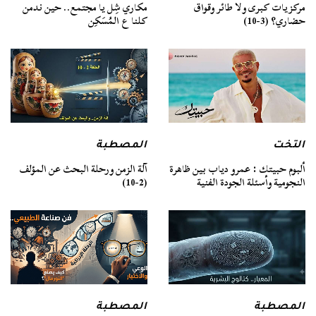
مركزيات كبرى ولا طائر وقواق
مكاري شِل يا مجتمع.. حين ندمن
حضاري؟ (3-10)
كلنا ع المُسَكِن
التخت
المصطبة
ألبوم حبيتك : عمرو دياب بين ظاهرة
آلة الزمن ورحلة البحث عن المؤلف
النجومية وأسئلة الجودة الفنية
(2-10)
المصطبة
المصطبة