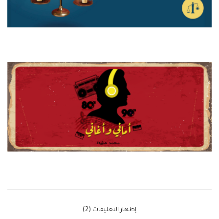
‫إظهار التعليقات (2)