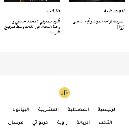
المصطبة
التخت
السردية تواجه الموت وأزمة المعنى
ألبوم سمعوني : محمد حماقي و
(ج4)
رحلة البحث عن الذات وسط ضجيج
التريند
الرئيسية
المصطبة
المشربية
البيانولا
التخت
الربابة
زاوية
خردواتي
مرسال