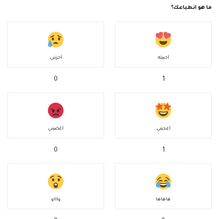
ما هو انطباعك؟
أحببته
أحزنني
0
1
أعجبني
أغضبني
0
1
هاهاها
واااو