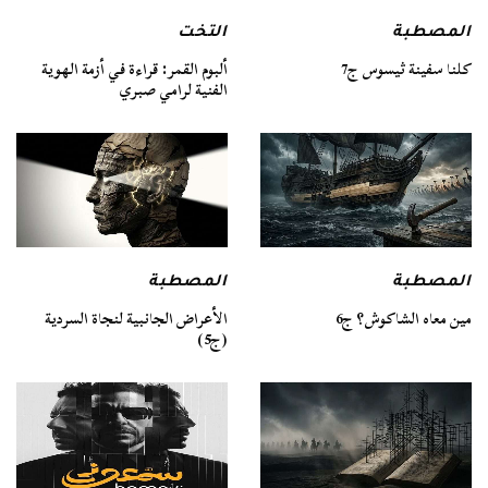
المصطبة
التخت
كلنا سفينة ثيسوس ج7
ألبوم القمر: قراءة في أزمة الهوية
الفنية لرامي صبري
المصطبة
المصطبة
مين معاه الشاكوش؟ ج6
الأعراض الجانبية لنجاة السردية
(ج5)