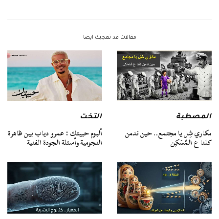
مقالات قد تعجبك ايضا
المصطبة
التخت
مكاري شِل يا مجتمع.. حين ندمن
ألبوم حبيتك : عمرو دياب بين ظاهرة
كلنا ع المُسَكِن
النجومية وأسئلة الجودة الفنية