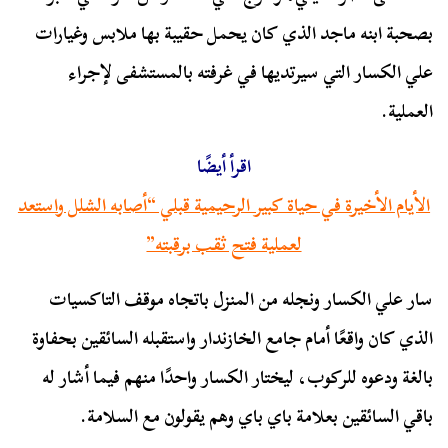
بصحبة ابنه ماجد الذي كان يحمل حقيبة بها ملابس وغيارات
علي الكسار التي سيرتديها في غرفته بالمستشفى لإجراء
العملية.
اقرأ أيضًا
الأيام الأخيرة في حياة كبير الرحيمية قبلي “أصابه الشلل واستعد
لعملية فتح ثقب برقبته”
سار علي الكسار ونجله من المنزل باتجاه موقف التاكسيات
الذي كان واقعًا أمام جامع الخازندار واستقبله السائقين بحفاوة
بالغة ودعوه للركوب، ليختار الكسار واحدًا منهم فيما أشار له
باقي السائقين بعلامة باي باي وهم يقولون مع السلامة.