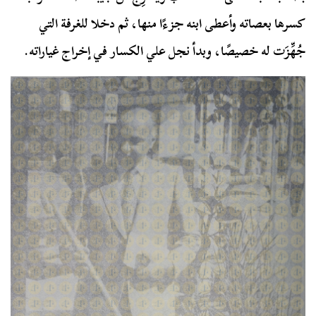
كسرها بعصاته وأعطى ابنه جزءًا منها، ثم دخلا للغرفة التي
جُهِّزَت له خصيصًا، وبدأ نجل علي الكسار في إخراج غياراته.