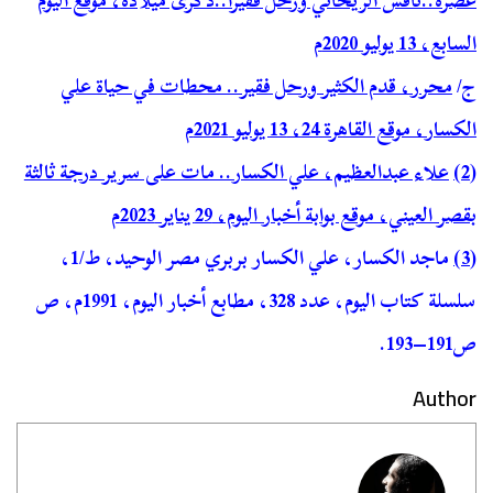
عصره..نافس الريحاني ورحل فقيرا..ذكرى ميلاده، موقع اليوم
السابع، 13 يوليو 2020م
ج/
محرر، قدم الكثير ورحل فقير.. محطات في حياة علي
الكسار، موقع القاهرة 24، 13 يوليو 2021م
(2)
علاء عبدالعظيم، علي الكسار.. مات على سرير درجة ثالثة
بقصر العيني، موقع بوابة أخبار اليوم، 29 يناير 2023م
(3)
ماجد الكسار، علي الكسار بربري مصر الوحيد، ط/1،
سلسلة كتاب اليوم، عدد 328، مطابع أخبار اليوم، 1991م، ص
ص191–193.
Author