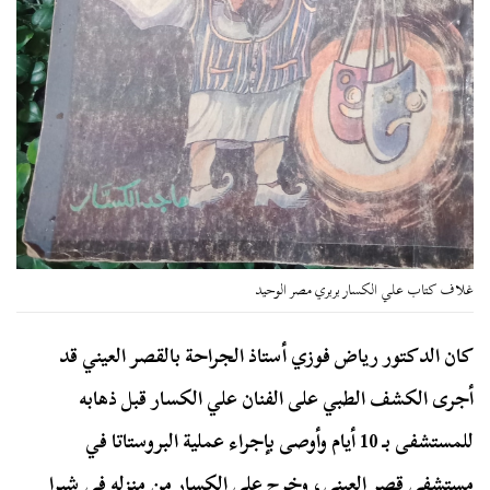
غلاف كتاب علي الكسار بربري مصر الوحيد
كان الدكتور رياض فوزي أستاذ الجراحة بالقصر العيني قد
أجرى الكشف الطبي على الفنان علي الكسار قبل ذهابه
للمستشفى بـ 10 أيام وأوصى بإجراء عملية البروستاتا في
مستشفى قصر العيني، وخرج علي الكسار من منزله في شبرا