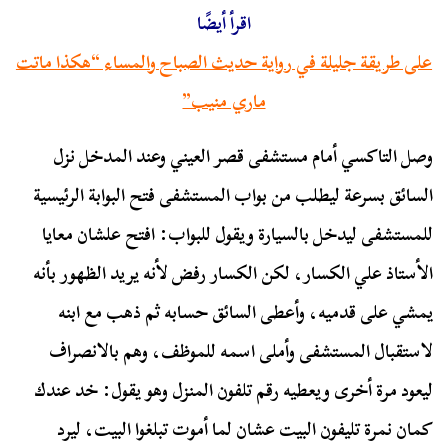
اقرأ أيضًا
على طريقة جليلة في رواية حديث الصباح والمساء “هكذا ماتت
ماري منيب”
وصل التاكسي أمام مستشفى قصر العيني وعند المدخل نزل
السائق بسرعة ليطلب من بواب المستشفى فتح البوابة الرئيسية
للمستشفى ليدخل بالسيارة ويقول للبواب: افتح علشان معايا
الأستاذ علي الكسار، لكن الكسار رفض لأنه يريد الظهور بأنه
يمشي على قدميه، وأعطى السائق حسابه ثم ذهب مع ابنه
لاستقبال المستشفى وأملى اسمه للموظف، وهم بالانصراف
ليعود مرة أخرى ويعطيه رقم تلفون المنزل وهو يقول: خد عندك
كمان نمرة تليفون البيت عشان لما أموت تبلغوا البيت، ليرد