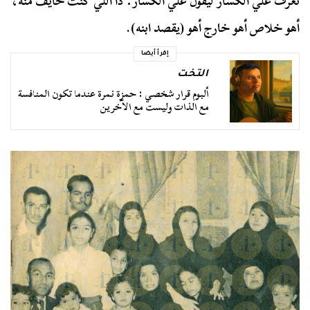
تعرف علي الكسار ليقول علي الكسار: دا اللي كنت خايف منه،
أهو خلاص أهو خارج أهو (يقصد ابنه).
إقرأ أيضا
التخت
ألبوم قرار شخصي : حمزة نمرة عندما تكون المنافسة
مع الذات وليست مع الآخرين