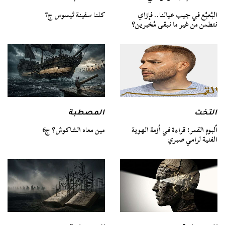
كلنا سفينة ثيسوس ج7
البُعبُع في جيب عيالنا.. فإزاي
نتطمن من غير ما نبقى مُخبرين؟
التخت
المصطبة
ألبوم القمر: قراءة في أزمة الهوية
مين معاه الشاكوش؟ ج6
الفنية لرامي صبري