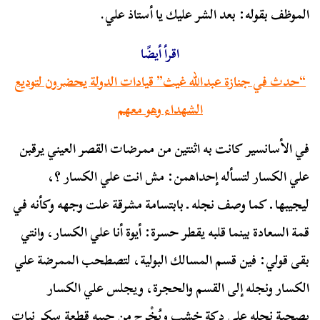
الموظف بقوله: بعد الشر عليك يا أستاذ علي.
اقرأ أيضًا
“حدث في جنازة عبدالله غيث” قيادات الدولة يحضرون لتوديع
الشهداء وهو معهم
في الأسانسير كانت به اثنتين من ممرضات القصر العيني يرقبن
علي الكسار لتسأله إحداهمن: مش انت علي الكسار ؟،
ليجيبها ـ كما وصف نجله ـ بابتسامة مشرقة علت وجهه وكأنه في
قمة السعادة بينما قلبه يقطر حسرة: أيوة أنا علي الكسار، وانتي
بقى قولي: فين قسم المسالك البولية، لتصطحب الممرضة علي
الكسار ونجله إلى القسم والحجرة، ويجلس علي الكسار
بصحبة نجله على دكة خشب ويُخْرِج من جيبه قطعة سكر نبات