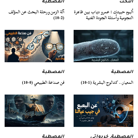
التخت
المصطبة
ألبوم حبيتك : عمرو دياب بين ظاهرة
آلة الزمن ورحلة البحث عن المؤلف
النجومية وأسئلة الجودة الفنية
(2-10)
المصطبة
المصطبة
فن صناعة الطبيعي (0-10)
المعيار.. كتالوج البشرية (1-10)
المصطبة
المصطبة
,
خردواتي