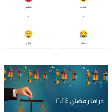
أعجبني
أغضبني
0
0
هاهاها
واااو
0
0