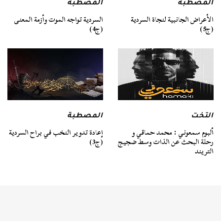
المصطبة
المصطبة
السردية تواجه الموت وأزمة المعنى
الأعراض الجانبية لنجاة السردية
(ج4)
(ج5)
التخت
المصطبة
ألبوم سمعوني : محمد حماقي و
إعادة تدوير النخب في براح السردية
رحلة البحث عن الذات وسط ضجيج
(ج3)
التريند