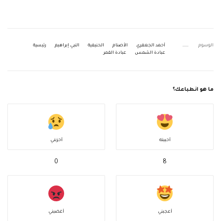
الوسوم
أحمد الجعفري
الأصنام
الحنيفية
النبي إبراهيم
رئيسية
عبادة الشمس
عبادة القمر
ما هو انطباعك؟
أحببته
أحزنني
0
8
أعجبني
أغضبني