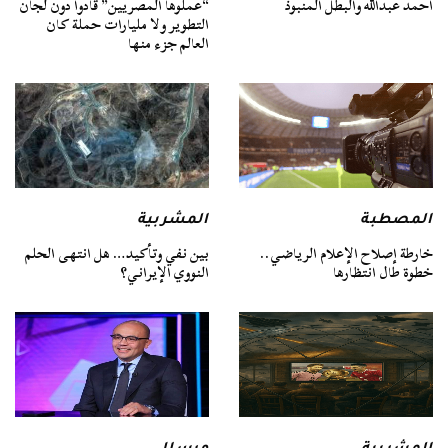
أحمد عبدالله والبطل المنبوذ
“عملوها المصريين” قادوا دون لجان
التطوير ولا مليارات حملة كان
العالم جزء منها
المصطبة
المشربية
خارطة إصلاح الإعلام الرياضي..
بين نفي وتأكيد… هل انتهى الحلم
خطوة طال انتظارها
النووي الإيراني؟