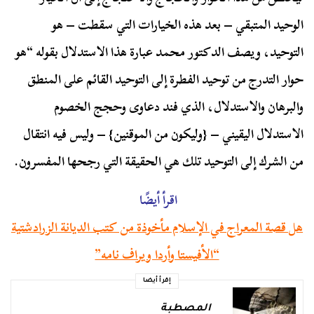
الوحيد المتبقي – بعد هذه الخيارات التي سقطت – هو
التوحيد، ويصف الدكتور محمد عبارة هذا الاستدلال بقوله “هو
حوار التدرج من توحيد الفطرة إلى التوحيد القائم على المنطق
والبرهان والاستدلال، الذي فند دعاوى وحجج الخصوم
الاستدلال اليقيني – {وليكون من الموقنين} – وليس فيه انتقال
من الشرك إلى التوحيد تلك هي الحقيقة التي رجحها المفسرون.
اقرأ أيضًا
هل قصة المعراج في الإسلام مأخوذة من كتب الديانة الزرادشتية
“الأفيستا وأردا ويراف نامه”
إقرأ أيضا
المصطبة