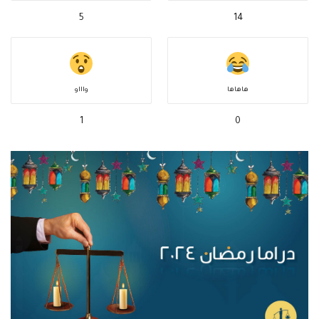
5
14
هاهاها
واااو
1
0