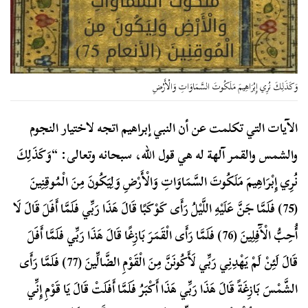
وَكَذَلِكَ نُرِي إِبْرَاهِيمَ مَلَكُوتَ السَّمَاوَاتِ وَالْأَرْضِ
الآيات التي تكلمت عن أن النبي إبراهيم اتجه لاختيار النجوم
والشمس والقمر آلهة له هي قول الله، سبحانه وتعالى: “وَكَذَلِكَ
نُرِي إِبْرَاهِيمَ مَلَكُوتَ السَّمَاوَاتِ وَالْأَرْضِ وَلِيَكُونَ مِنَ الْمُوقِنِينَ
(75) فَلَمَّا جَنَّ عَلَيْهِ اللَّيْلُ رَأَى كَوْكَبًا قَالَ هَذَا رَبِّي فَلَمَّا أَفَلَ قَالَ لَا
أُحِبُّ الْآَفِلِينَ (76) فَلَمَّا رَأَى الْقَمَرَ بَازِغًا قَالَ هَذَا رَبِّي فَلَمَّا أَفَلَ
قَالَ لَئِنْ لَمْ يَهْدِنِي رَبِّي لَأَكُونَنَّ مِنَ الْقَوْمِ الضَّالِّينَ (77) فَلَمَّا رَأَى
الشَّمْسَ بَازِغَةً قَالَ هَذَا رَبِّي هَذَا أَكْبَرُ فَلَمَّا أَفَلَتْ قَالَ يَا قَوْمِ إِنِّي