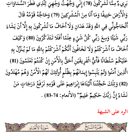
بَرِيءٌ مِمَّا تُشْرِكُونَ (78) إِنِّي وَجَّهْتُ وَجْهِيَ لِلَّذِي فَطَرَ السَّمَاوَاتِ
وَالْأَرْضَ حَنِيفًا وَمَا أَنَا مِنَ الْمُشْرِكِينَ (79) وَحَاجَّهُ قَوْمُهُ قَالَ
أَتُحَاجُّونِّي فِي اللَّهِ وَقَدْ هَدَانِ وَلَا أَخَافُ مَا تُشْرِكُونَ بِهِ إِلَّا أَنْ يَشَاءَ
رَبِّي شَيْئًا وَسِعَ رَبِّي كُلَّ شَيْءٍ عِلْمًا أَفَلَا تَتَذَكَّرُونَ (80) وَكَيْفَ
أَخَافُ مَا أَشْرَكْتُمْ وَلَا تَخَافُونَ أَنَّكُمْ أَشْرَكْتُمْ بِاللَّهِ مَا لَمْ يُنَزِّلْ بِهِ
عَلَيْكُمْ سُلْطَانًا فَأَيُّ الْفَرِيقَيْنِ أَحَقُّ بِالْأَمْنِ إِنْ كُنْتُمْ تَعْلَمُونَ (81)
الَّذِينَ آَمَنُوا وَلَمْ يَلْبِسُوا إِيمَانَهُمْ بِظُلْمٍ أُولَئِكَ لَهُمُ الْأَمْنُ وَهُمْ مُهْتَدُونَ
(82) وَتِلْكَ حُجَّتُنَا آَتَيْنَاهَا إِبْرَاهِيمَ عَلَى قَوْمِهِ نَرْفَعُ دَرَجَاتٍ مَنْ
نَشَاءُ إِنَّ رَبَّكَ حَكِيمٌ عَلِيمٌ” (الأنعام: 74-83) .
الرد على الشبهة