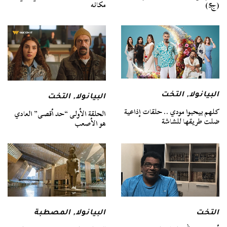
مكانه
(ج5)
البيانولا
,
التخت
البيانولا
,
التخت
كلهم بيحبوا مودي .. حلقات إذاعية
الحلقة الأولى “حد أقصى” العادي
ضلت طريقها للشاشة
هو الأصعب
التخت
البيانولا
,
المصطبة