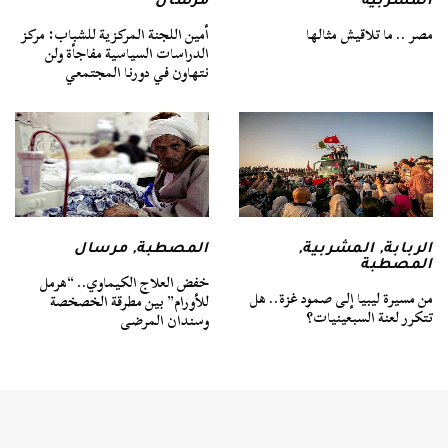
المشربية
مرسال
مصر .. ما تلاقيش مثالها
أمين اللجنة المركزية للشباب: مركز
الدراسات السياسية مفاجأة ولن
نتهاون في دورنا المجتمعي
الربابة
,
المشربية
,
المصطبة
,
مرسال
المصطبة
خفض العلاج الكيماوي.. “هرمل
من مسيرة ليبيا إلى صمود غزة.. هل
للأورام” بين مطرقة الخصخصة
تتكرر لعنة السبعينيات؟
وسندان المرضى