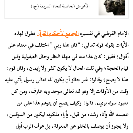
الأعراض الجانبية لنجاة السردية (ج5)
الإمام القرطبي في تفسيره
الجامع لأحكام القرآن
تطرق لهذه
الآيات بقوله قوله تعالى: “قال هذا ربي ” اختلف في معناه على
أقوال؛ فقيل: كان هذا منه في مهلة النظر وحال الطفولية وقبل
قيام الحجة؛ وفي تلك الحال لا يكون كفر ولا إيمان، وقال قوم:
هذا لا يصح؛ وقالوا: غير جائز أن يكون لله تعالى رسول يأتي عليه
وقت من الأوقات إلا وهو لله تعالى موحد وبه عارف، ومن كل
معبود سواه بريء. قالوا: وكيف يصح أن يتوهم هذا على من
عصمه الله وآتاه رشده من قبل، وأراه ملكوته ليكون من الموقنين،
ولا يجوز أن يوصف بالخلو عن المعرفة، بل عرف الرب أول