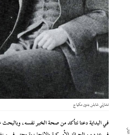
تشارلي شابلن بدون مكياج
في البداية دعنا نتأكد من صحة الخبر نفسه، وبالبحث ع
في عدد من الجرائد الأميركية والإنجليزية وحتى في سنغاف