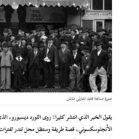
صورة مسابقة تقليد تشارلي شابلن
يقول الخبر الذي انتشر كثيرا: روى اللورد ديسبورو، ا
الأنجلوسكسوني، قصة طريفة وستظل محل تندر لفترات ط