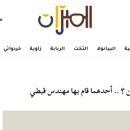
هم
ة
البيانولا
التخت
الربابة
زاوية
خردواتي
ين ؟ .. أحدهما قام بها مهندس قبطي