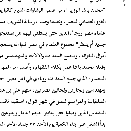
المقال التالي
“محمد باشا الوزير”، من ضمن البشاوات الذين كانوا يح
الغزو العثماني لمصر، وعندما وصلت رسالة الشريف مس
علماء مصر ورجال الدين حتى يستفتي فيهم هل يستعجل اع
جديد أم ينتظر؟ مجموع العلماء في مصر افتوا انه يستعج
أموال الخزانة، ويجمع المعدات والالات والمهندسين 
وفعلا محمد باشا عمل بكلام الفقهاء، وأصدر امر ال
المعمار، الذي جمع المعدات وونادي في اهل مصر، ح
ومهندسين ونجارين ونحاتين مصريين، منهم علي بن هيزع
السلطانية والمراسيم ليصل في شهر شوال، استقبله نائ
المقدس الذين وصلوا حتى يعاينوا حجم الدمار ويتبرعون ب