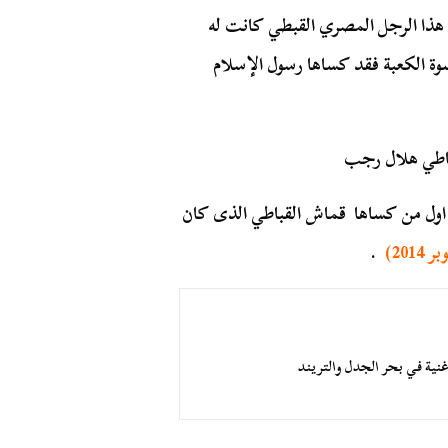
ن هذا الرجل المصري القبطي كانت له
ة الكعبة فقد كساها رسول الإسلام
قباطي هلال رجب
اول من كساها قماش القباطي الذى كان
.
نية في بحر الجدل والتريند