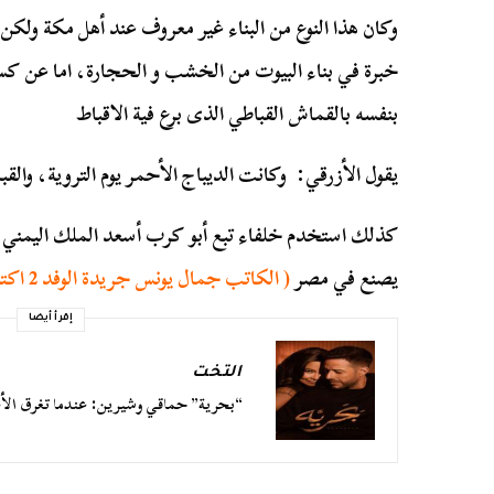
وكان هذا النوع من البناء غير معروف عند أهل مكة ولك
خبرة في بناء البيوت من الخشب و الحجارة، اما عن كسو
بنفسه بالقماش القباطي الذى برع فية الاقباط
يقول الأزرقي: وكانت الديباج الأحمر يوم التروية، وال
كذلك استخدم خلفاء تبع أبو كرب أسعد الملك اليمني 
يصنع في مصر
( الكاتب جمال يونس جريدة الوفد 2 اكتوبر 2014)
إقرأ أيضا
التخت
“بحرية” حماقي وشيرين: عندما تغرق الأغ