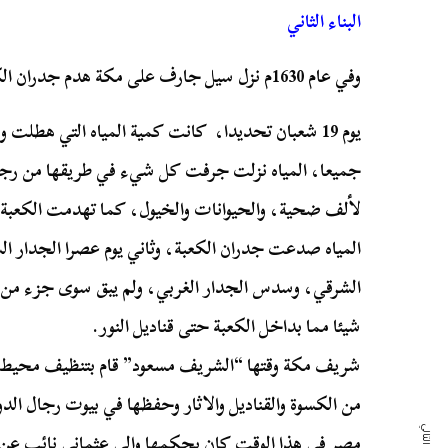
البناء الثاني
وفي عام 1630م نزل سيل جارف على مكة هدم جدران الكعبة
يوم 19 شعبان تحديدا، كانت كمية المياه التي هطلت
جميعا، المياه نزلت جرفت كل شيء في طريقها من رجال 
لألف ضحية، والحيوانات والخيول، كما تهدمت الكعبة.
المياه صدعت جدران الكعبة، وثاني يوم عصرا الجدار ال
الشرقي، وسدس الجدار الغربي، ولم يبق سوى جزء من ال
شيئا مما بداخل الكعبة حتى قناديل النور.
شريف مكة وقتها “الشريف مسعود” قام بتنظيف محيط الك
من الكسوة والقناديل والاثار وحفظها في بيوت رجال الد
مصر في هذا الوقت كان يحكمها والي عثماني نائب عن ا