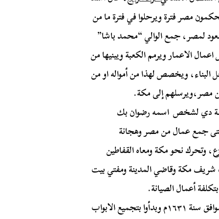
كمون مصر فترة ويرحلوا في فترة ما من
عود لمصر، جمع الوالي “محمد باشا”
مال الاعمار ويرمم الكعبة ويبنيها من
ل البناء، ويخصص لهذا من أمواله او من
من مصر،ويرسلهم إلى مكة.
مهمة دي لشخص اسمه رضوان بك
تى جمع عمال من مصر وهجانة
، وتحرك نحو مكة ومعاه القفاطين
ب شريف مكة وقاضي المدينة ومفتي بيت
تكلفة أعمال الصيانة.
بدأ الشغل على بناء الكعبة يوم الأحد ٢٣ جماد الاخر الموافق سنة ١٦٣١م وبدأوا بتجميع الابواب