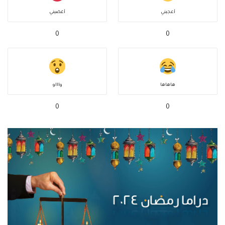
أعجبني
أغضبني
0
0
هاهاها
واااو
0
0