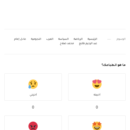
الوسوم
الرئيسية
الرياضة
السياسة
العرب
النجومية
عادل إمام
عبد الرحيم طايع
محمد صلاح
ما هو انطباعك؟
أحببته
أحزنني
0
0