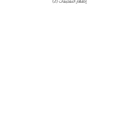
‫إظهار التعليقات (2)