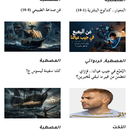
المصطبة
المصطبة
فن صناعة الطبيعي (0-10)
المعيار.. كتالوج البشرية (1-10)
المصطبة
المصطبة
,
خردواتي
كلنا سفينة ثيسوس ج7
البُعبُع في جيب عيالنا.. فإزاي
نتطمن من غير ما نبقى مُخبرين؟
التخت
المصطبة