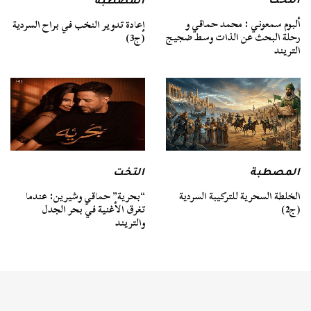
التخت
المصطبة
ألبوم سمعوني : محمد حماقي و
إعادة تدوير النخب في براح السردية
رحلة البحث عن الذات وسط ضجيج
(ج3)
التريند
المصطبة
التخت
الخلطة السحرية للتركيبة السردية
“بحرية” حماقي وشيرين: عندما
(ج2)
تغرق الأغنية في بحر الجدل
والتريند