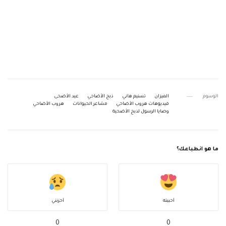
الوسوم
الميزان
تسنيم هاني
ذبح الأضاحي
عيد الأضحى
فيديوهات هروب الأضاحي
مشاعر الحيوانات
هروب الأضاحي
وصايا الرسول لذبح الأضحية
ما هو انطباعك؟
أحببته
أحزنني
0
0