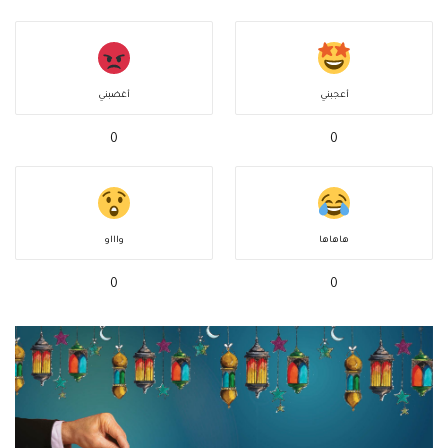
أعجبني
أغضبني
0
0
هاهاها
واااو
0
0