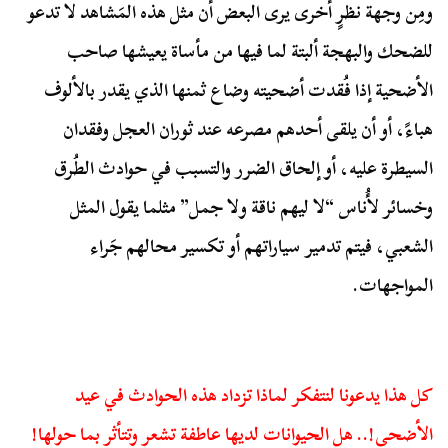
ومِن وجهة نظرٍ أخرى يرى البعض أن مثل هذه المَشاهد لا تدعو
للضحك والبهجة ألبتة لما فيها من مأساة يعيشها صاحب
الأضحية إذا فُقدت أضحيته وضاع ثمنها الذي يقدر بالألوف
هباءً، أو أن يلقى أحدهم مصرعه عند ثوران العجل وفقدان
السيطرة عليه، أو إلحاق الضرر والتسبب في حوادث الطُرق
وخسائر لأُناس “لا ليهم ناقة ولا جمل” مثلما يقول المثل
الشعبي، فيتم تدمير سياراتهم أو تكسير محالهم جَراء
المواجهات.
كل هذا يدعونا لنتفكر لماذا تزداد هذه الحوادث في عيد
الأضحى!.. هل الحيوانات لديها عاطفة تشعر وتتأثر بما حولها!