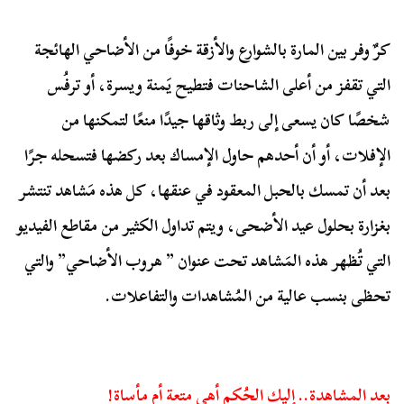
كرٌ وفر بين المارة بالشوارع والأزقة خوفًا من الأضاحي الهائجة
التي تقفز من أعلى الشاحنات فتطيح يَمنة ويسرة، أو ترفُس
شخصًا كان يسعى إلى ربط وثاقها جيدًا منعًا لتمكنها من
الإفلات، أو أن أحدهم حاول الإمساك بعد ركضها فتسحله جرًا
بعد أن تمسك بالحبل المعقود في عنقها، كل هذه مَشاهد تنتشر
بغزارة بحلول عيد الأضحى، ويتم تداول الكثير من مقاطع الفيديو
التي تُظهر هذه المَشاهد تحت عنوان ” هروب الأضاحي” والتي
تحظى بنسب عالية من المُشاهدات والتفاعلات.
بعد المشاهدة.. إليك الحُكم أهي متعة أم مأساة!