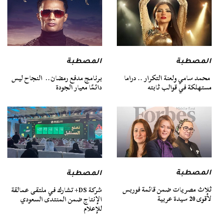
المصطبة
المصطبة
محمد سامي ولعنة التكرار .. دراما
برنامج مدفع رمضان.. النجاح ليس
مستهلكة في قوالب ثابته
دائمًا معيار الجودة
المصطبة
المصطبة
ثلاث مصريات ضمن قائمة فوربس
شركة DS+ تشارك في ملتقى عمالقة
لأقوى 20 سيدة عربية
الإنتاج ضمن المنتدى السعودي
للإعلام