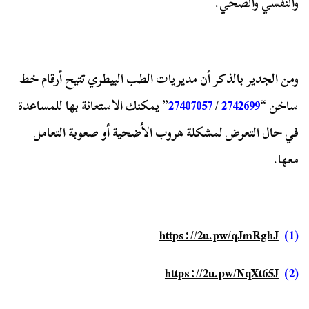
والنفسي والصحي.
ومن الجدير بالذكر أن مديريات الطب البيطري تتيح أرقام خط
ساخن “
2742699
/
27407057
” يمكنك الاستعانة بها للمساعدة
في حال التعرض لمشكلة هروب الأضحية أو صعوبة التعامل
معها.
https://2u.pw/qJmRghJ
(1)
https://2u.pw/NqXt65J
(2)