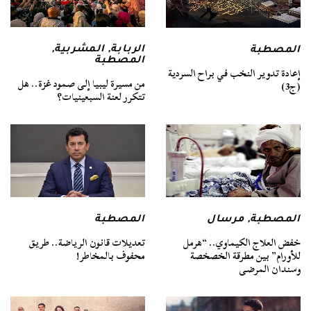
الربابة
,
المشربية
,
المصطبة
المصطبة
إعادة تدوير النخب في براح السردية
من مسيرة ليبيا إلى صمود غزة.. هل
(ج3)
تتكرر لعنة السبعينيات؟
المصطبة
,
مرسال
المصطبة
خفض العلاج الكيماوي.. “هرمل
تعديلات قانون الرياضة.. طريق
للأورام” بين مطرقة الخصخصة
محفوف بالمخاطر!
وسندان المرضى