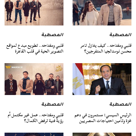
المصطبة
المصطبة
قلبي ومفتاحه.. كيف يغازل تامر
قلبي ومفتاحه.. تطويع مبدع لمواقع
محسن نوستالجيا المتفرجين؟
التصوير الحية في قلب القاهرة
المصطبة
المصطبة
الرئيس السيسي: مستمرون في دعم
قلبي ومفتاحه.. عمل غير مكتمل أم
غزة وتأمين احتياجات المصريين
رؤية فنية ترفض الكمال؟