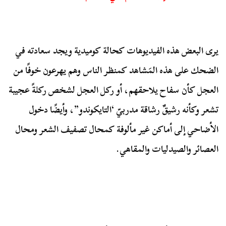
يرى البعض هذه الفيديوهات كحالة كوميدية ويجد سعادته في
الضحك على هذه المَشاهد كمنظر الناس وهم يهرعون خوفًا من
العجل كأن سفاح يلاحقهم، أو ركل العجل لشخص ركلةً عجيبة
تشعر وكأنه رشيقٌ رشاقة مدربيّ ‘التايكوندو”، وأيضًا دخول
الأضاحي إلى أماكن غير مألوفة كمحال تصفيف الشعر ومحال
العصائر والصيدليات والمقاهي.