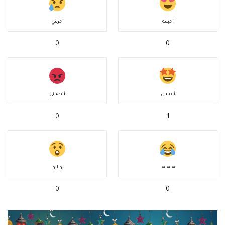
أحببته
أحزنني
0
0
أعجبني
أغضبني
0
1
هاهاها
واااو
0
0