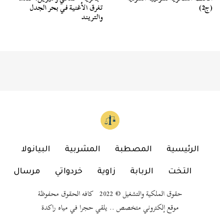
(ج2)
تغرق الأغنية في بحر الجدل
والتريند
الرئيسية
المصطبة
المشربية
البيانولا
التخت
الربابة
زاوية
خردواتي
مرسال
حقوق الملكية والتشغيل © 2022 كافه الحقوق محفوظة
موقع إلكتروني متخصص .. يلقي حجرا في مياه راكدة