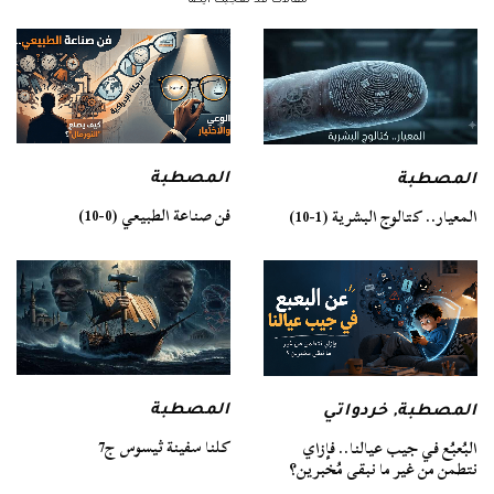
المصطبة
المصطبة
فن صناعة الطبيعي (0-10)
المعيار.. كتالوج البشرية (1-10)
المصطبة
المصطبة
,
خردواتي
كلنا سفينة ثيسوس ج7
البُعبُع في جيب عيالنا.. فإزاي
نتطمن من غير ما نبقى مُخبرين؟