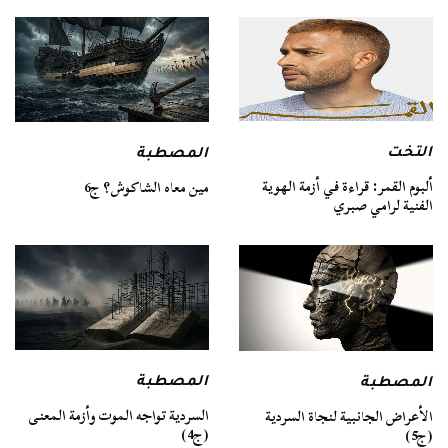
التخت
المصطبة
ألبوم القمر: قراءة في أزمة الهوية
مين معاه الشاكوش؟ ج6
الفنية لرامي صبري
المصطبة
المصطبة
السردية تواجه الموت وأزمة المعنى
الأعراض الجانبية لنجاة السردية
(ج4)
(ج5)