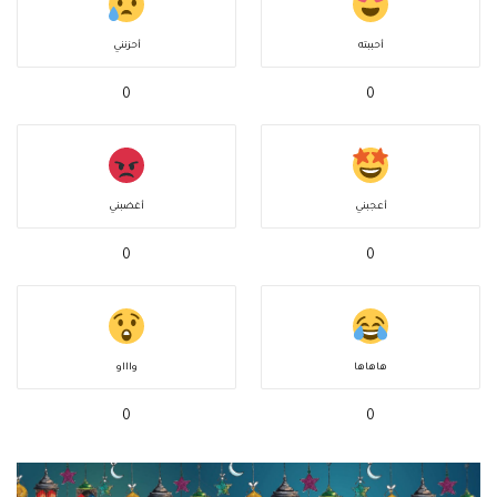
أحببته
أحزنني
0
0
أعجبني
أغضبني
0
0
هاهاها
واااو
0
0