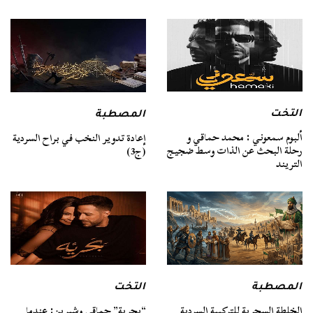
التخت
المصطبة
ألبوم سمعوني : محمد حماقي و
إعادة تدوير النخب في براح السردية
رحلة البحث عن الذات وسط ضجيج
(ج3)
التريند
المصطبة
التخت
الخلطة السحرية للتركيبة السردية
“بحرية” حماقي وشيرين: عندما