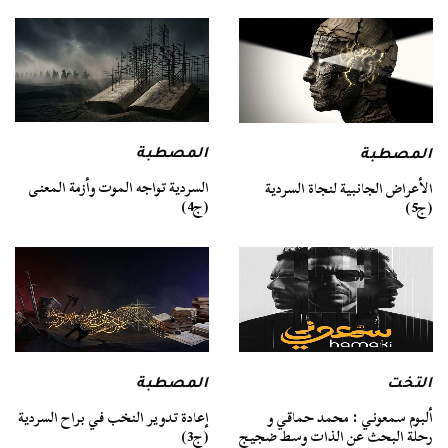
المصطبة
المصطبة
السردية تواجه الموت وأزمة المعنى
الأعراض الجانبية لنجاة السردية
(ج4)
(ج5)
التخت
المصطبة
ألبوم سمعوني : محمد حماقي و
إعادة تدوير النخب في براح السردية
رحلة البحث عن الذات وسط ضجيج
(ج3)