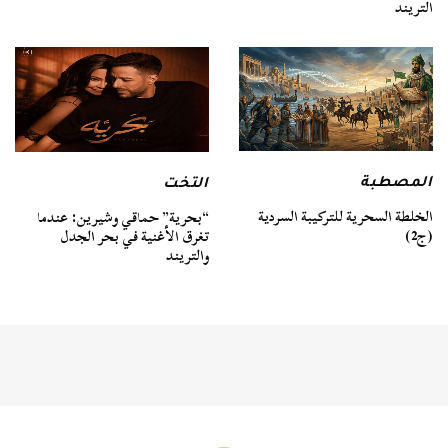
التريند
المصطبة
التخت
الخلطة السحرية للتركيبة السردية
“بحرية” حماقي وشيرين: عندما
(ج2)
تغرق الأغنية في بحر الجدل
والتريند