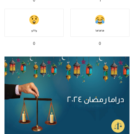
0
1
هاهاها
واااو
0
0