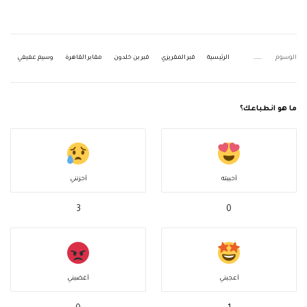
الوسوم
الرئيسية
قبر المقريزي
قبر بن خلدون
مقابر القاهرة
وسيم عفيفي
ما هو انطباعك؟
أحببته
أحزنني
3
0
أعجبني
أغضبني