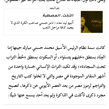
إقرأ أيضا
التخت
,
المصطبة
ألبوم لينا معاد : تامر حسني صاحب الكرة الذي لا
يجيد كافة مراحل اللعب
كانت سمة نظام الرئيس الأسبق محمد حسني مبارك حينها إما
العِنَاد بمنطق «خليهم يتسلوا»، أو السكوت بمنطق «حُطْ التراب
تحت السجادة»؛ وقد تكبد التراث الإنساني خسارة واحدة من
أشهر المقابر الموجودة في مصر والتي لا تخلوا كتب التاريخ
والتراجم لرموز مصر من بعد العصر الأيوبي عن ذكرها، لتصبح
مجرد ذكرى تآكلت في الذاكرة ولم يعد أحد يسمع عنها شيئًا.