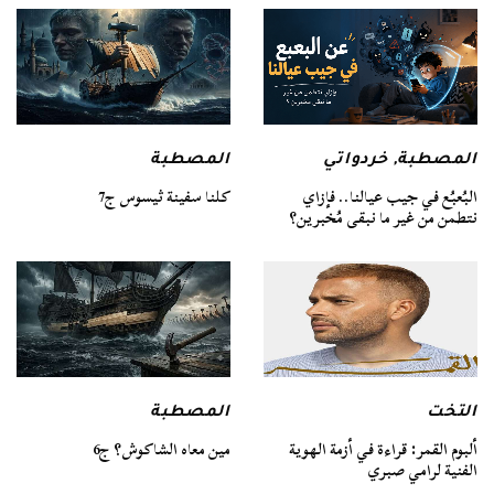
المصطبة
المصطبة
,
خردواتي
كلنا سفينة ثيسوس ج7
البُعبُع في جيب عيالنا.. فإزاي
نتطمن من غير ما نبقى مُخبرين؟
التخت
المصطبة
ألبوم القمر: قراءة في أزمة الهوية
مين معاه الشاكوش؟ ج6
الفنية لرامي صبري