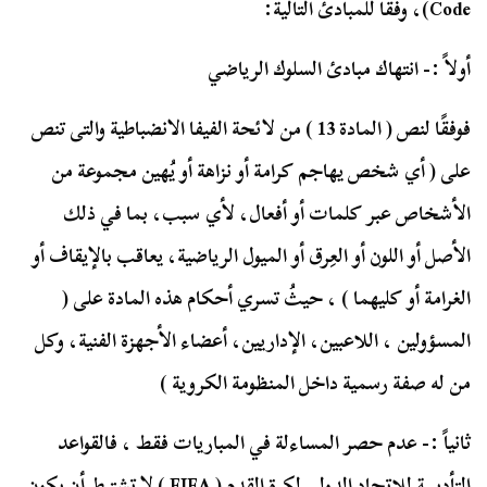
Code)، وفقًا للمبادئ التالية:
أولاً :- انتهاك مبادئ السلوك الرياضي
فوفقًا لنص ( المادة 13 ) من لائحة الفيفا الانضباطية والتى تنص
على ( أي شخص يهاجم كرامة أو نزاهة أو يُهين مجموعة من
الأشخاص عبر كلمات أو أفعال، لأي سبب، بما في ذلك
الأصل أو اللون أو العِرق أو الميول الرياضية، يعاقب بالإيقاف أو
الغرامة أو كليهما ) ، حيثُ تسري أحكام هذه المادة على (
المسؤولين ، اللاعبين، الإداريين، أعضاء الأجهزة الفنية، وكل
من له صفة رسمية داخل المنظومة الكروية )
ثانياً :- عدم حصر المساءلة في المباريات فقط ، فالقواعد
التأديبية للاتحاد الدولى لكرة القدم ( FIFA ) لا تشترط أن يكون