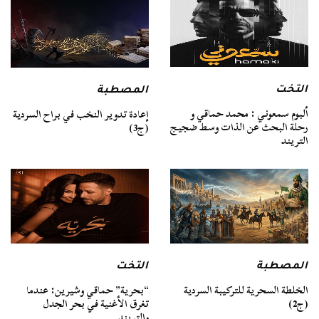
التخت
المصطبة
ألبوم سمعوني : محمد حماقي و
إعادة تدوير النخب في براح السردية
رحلة البحث عن الذات وسط ضجيج
(ج3)
التريند
المصطبة
التخت
الخلطة السحرية للتركيبة السردية
“بحرية” حماقي وشيرين: عندما
(ج2)
تغرق الأغنية في بحر الجدل
والتريند