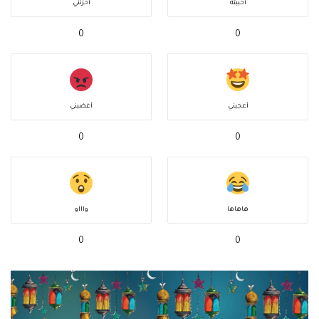
أحببته
أحزنني
0
0
أعجبني
أغضبني
0
0
هاهاها
واااو
0
0