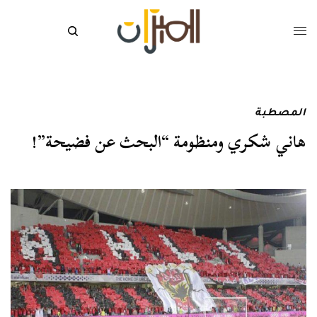
المصطبة
هاني شكري ومنظومة “البحث عن فضيحة”!