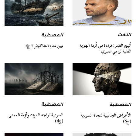
التخت
المصطبة
ألبوم القمر: قراءة في أزمة الهوية
مين معاه الشاكوش؟ ج6
الفنية لرامي صبري
المصطبة
المصطبة
السردية تواجه الموت وأزمة المعنى
الأعراض الجانبية لنجاة السردية
(ج4)
(ج5)