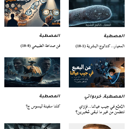
المصطبة
المصطبة
فن صناعة الطبيعي (0-10)
المعيار.. كتالوج البشرية (1-10)
المصطبة
المصطبة
,
خردواتي
كلنا سفينة ثيسوس ج7
البُعبُع في جيب عيالنا.. فإزاي
نتطمن من غير ما نبقى مُخبرين؟