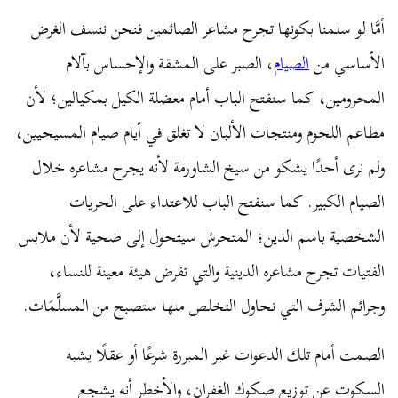
أمَّا لو سلمنا بكونها تجرح مشاعر الصائمين فنحن ننسف الغرض
الأساسي من
الصيام
، الصبر على المشقة والإحساس بآلام
المحرومين، كما سنفتح الباب أمام معضلة الكيل بمكيالين؛ لأن
مطاعم اللحوم ومنتجات الألبان لا تغلق في أيام صيام المسيحيين،
ولم نرى أحدًا يشكو من سيخ الشاورمة لأنه يجرح مشاعره خلال
الصيام الكبير. كما سنفتح الباب للاعتداء على الحريات
الشخصية باسم الدين؛ المتحرش سيتحول إلى ضحية لأن ملابس
الفتيات تجرح مشاعره الدينية والتي تفرض هيئة معينة للنساء،
وجرائم الشرف التي نحاول التخلص منها ستصبح من المسلَّمَات.
الصمت أمام تلك الدعوات غير المبررة شرعًا أو عقلًا يشبه
السكوت عن توزيع صكوك الغفران، والأخطر أنه يشجع