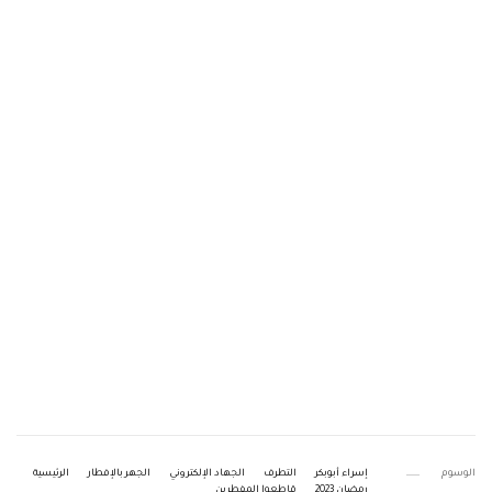
الوسوم
إسراء أبوبكر
التطرف
الجهاد الإلكتروني
الجهر بالإفطار
الرئيسية
رمضان 2023
قاطعوا المفطرين