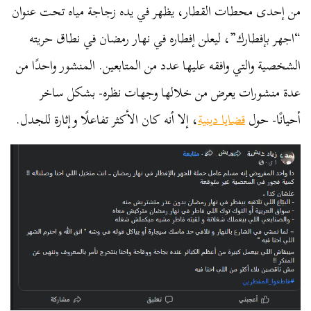
من إحدى محطات القطار، يظهر في يده زجاجة مياه تحت عنوان
“اجهر بإفطارك”، ليعلن إفطاره في نهار رمضان في نطاق حريته
الشخصية والتي وافقه عليها عدد من المتابعين. المنشور واحدًا من
عدة منشورات يعرض من خلالها وجهات نظره- بشكل ساخر
أحيانًا- حول
قضايا دينية
، إلا أنه كان الأكثر تفاعلًا وإثارة للجدل.