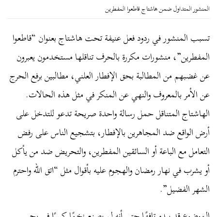
المنشور المتداول ضمن هاشتاج قاطعوا المفطرين
تسبب المنشور في ردود فعل عنيفة تحت هاشتاج بعنوان “قاطعوا
المفطرين”، منشورات مكررة بالحرف تناقلها مستخدمون يعبرون
عن غضبهم من المطالبة بحق الإفطار العلني، مطالبين برفع الحرج
عن الأمر بالمعروف والنهي عن المنكر في مثل هذه الحالات.
الهاشتاج المتناقل حمل رسالة واحدة صريحة تدعو للتدخل على
أرض الواقع ضد المجاهرين بالإفطار، بتشجيع الناس على رفض
التعامل مع الباعة أو السائقين المفطرين، والتحريض ضد من يأكل
أو يشرب في نهار رمضان والهجوم عليه بأقوال مثل “اتق الله واحترم
الشهر الفضيل”.
الموضوع قد يبدو تافهًا حتى أنه لم يصنع زخمًا كبيرًا في بحر