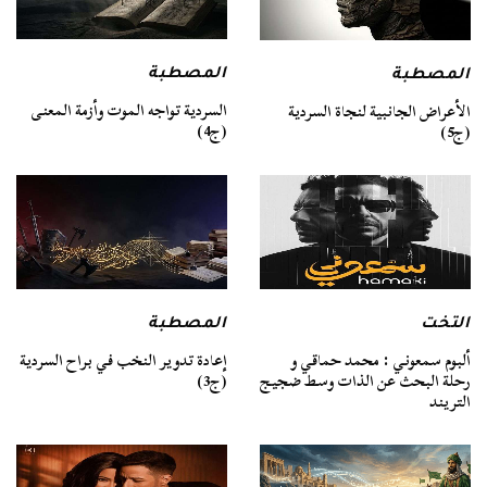
المصطبة
المصطبة
السردية تواجه الموت وأزمة المعنى
الأعراض الجانبية لنجاة السردية
(ج4)
(ج5)
التخت
المصطبة
ألبوم سمعوني : محمد حماقي و
إعادة تدوير النخب في براح السردية
رحلة البحث عن الذات وسط ضجيج
(ج3)
التريند