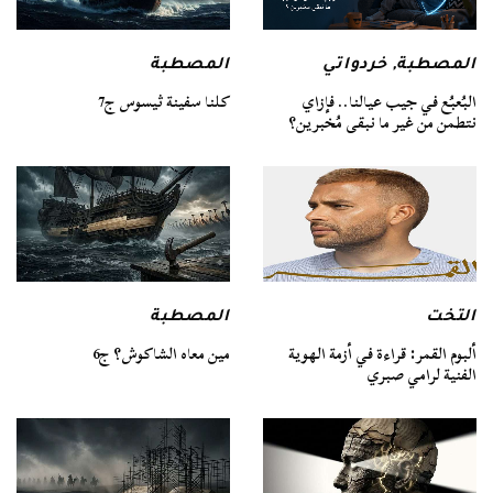
المصطبة
المصطبة
,
خردواتي
كلنا سفينة ثيسوس ج7
البُعبُع في جيب عيالنا.. فإزاي
نتطمن من غير ما نبقى مُخبرين؟
التخت
المصطبة
ألبوم القمر: قراءة في أزمة الهوية
مين معاه الشاكوش؟ ج6
الفنية لرامي صبري