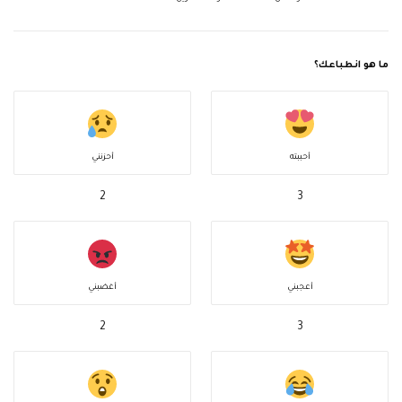
ما هو انطباعك؟
أحببته
أحزنني
2
3
أعجبني
أغضبني
2
3