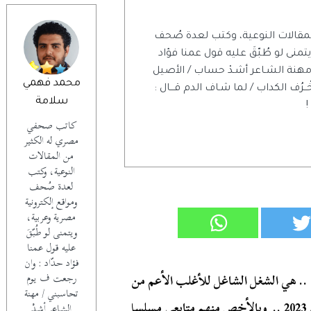
مقالات النوعية، وكتب لعدة صُحف
منى لو طُبّقَ عليه قول عمنا فؤاد
مهنة الشـاعر أشـدْ حساب / الأصيل
محمد فهمي
خْــرُف الكداب / لما شـاف الدم قـــال :
سلامة
!
كاتب صحفي
مصري له الكثير
من المقالات
النوعية، وكتب
لعدة صُحف
ومواقع إلكترونية
مصرية وعربية،
ويتمنى لو طُبّقَ
عليه قول عمنا
فؤاد حدّاد : وان
. هي الشغل الشاغل للأغلب الأعم من
رجعت ف يوم
تحاسبني / مهنة
نسبة مشاهدي الدراما المصرية خلال الموسيم الرمضاني 2023 .. وبالأخص منهم متابعي مسلسل
الشـاعر أشـدْ