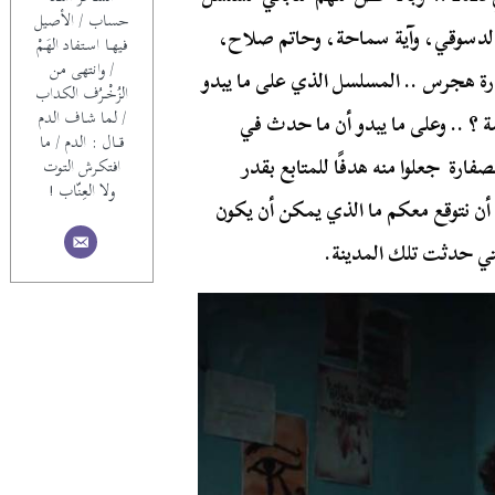
حساب / الأصيل
الدسوقي، وآية سماحة، وحاتم صلاح،
فيهــا اسـتفاد الهَـمْ
/ وانتهى من
رة هجرس .. المسلسل الذي على ما يبدو
الزُخْــرُف الكداب
/ لما شـاف الدم
 ؟ .. وعلى ما يبدو أن ما حدث في
قـــال : الدم / ما
ارة جعلوا منه هدفًا للمتابع بقدر
افتكـرش التوت
ولا العِنّاب !
ن نتوقع معكم ما الذي يمكن أن يكون
ي حدثت تلك المدينة.