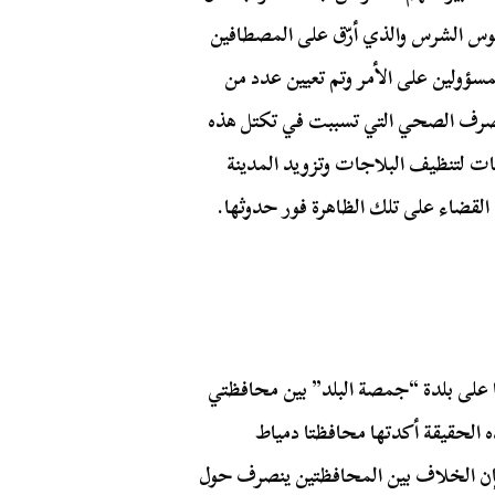
وس الشرس والذي أرّق على المصطافين
لمسؤولين على الأمر وتم تعيين عدد من
 الصرف الصحي التي تسببت في تكتل هذه
ات لتنظيف البلاجات وتزويد المدينة
 القضاء على تلك الظاهرة فور حدوثها.
ناك نزاعًا على بلدة “جمصة البلد” بين محافظتي
مستمرة بدون حسم منذ 20 عامًا.. هذه الحقيقة أكدتها محافظتا دمياط
ة فإن الخلاف بين المحافظتين ينصرف حول