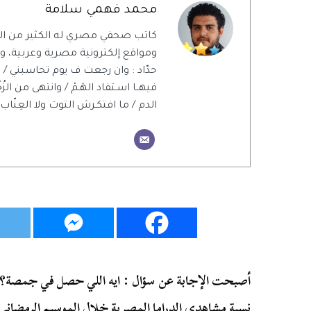
محمد فهمي سلامة
كاتب صحفي مصري له الكثير من ال
ومواقع إلكترونية مصرية وعربية، ويت
حدّاد : وان رجعت ف يوم تحاسبني / 
فيهــا اسـتفاد الهَـمْ / وانتهى من الزُ
الدم / ما افتكـرش التوت ولا العِنّاب 
أصبحت الإجابة عن سؤال : ايه اللي حصل في جمصة؟ .