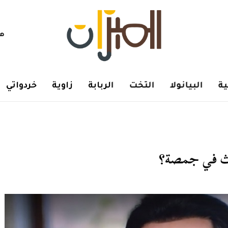
هم
ة
البيانولا
التخت
الربابة
زاوية
خردواتي
دث في جمصة؟