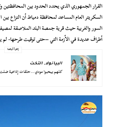
القرار الجمهوري الذي يحدد الحدود بين المحافظتين وت
السكريتر العام المساعد لمحافظة دمياط أن النزاع بين 
السور والغربية حيث قرية جمصة البلد الملاصقة لمصيف
أطراف عديدة في الأزمة التي –حتى توقيت طرحها- لم ي
إقرأ أيضا
البيانولا
,
التخت
كلهم بيحبوا مودي .. حلقات إذاعية ضلت 