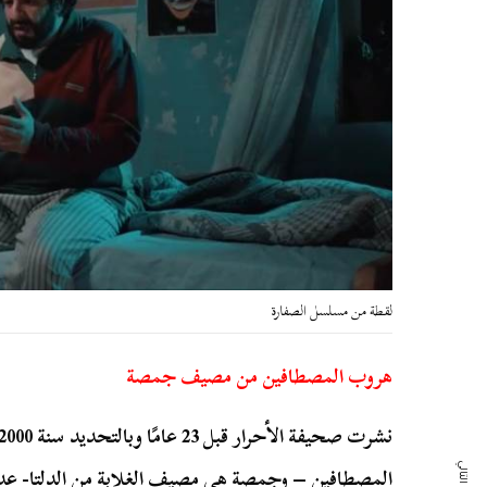
لقطة من مسلسل الصفارة
هروب المصطافين من مصيف جمصة
المصطافين – وجمصة هي مصيف الغلابة من الدلتا- عدد ك