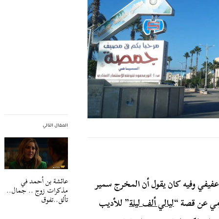
المقال التالي
عائشة بن أحمد في
 إسلام عفيفي وفيه كان يقول أن المخرج سمير
مذكرات زوج .. جمال..
تألق..تفوق
مي عن قصة “
ليالي ألف ليلة
” للأديب