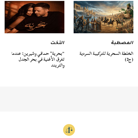
المصطبة
التخت
الخلطة السحرية للتركيبة السردية
“بحرية” حماقي وشيرين: عندما
(ج2)
تغرق الأغنية في بحر الجدل
والتريند