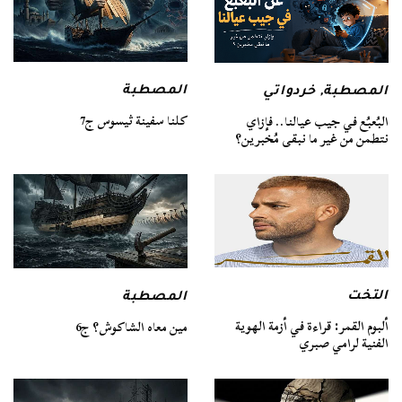
المصطبة
المصطبة
,
خردواتي
كلنا سفينة ثيسوس ج7
البُعبُع في جيب عيالنا.. فإزاي
نتطمن من غير ما نبقى مُخبرين؟
التخت
المصطبة
ألبوم القمر: قراءة في أزمة الهوية
مين معاه الشاكوش؟ ج6
الفنية لرامي صبري