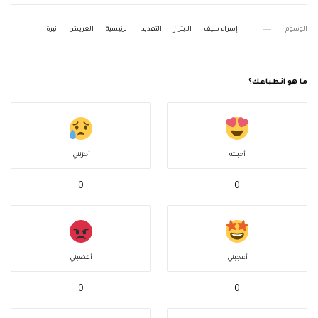
الوسوم
إسراء سيف
الابتزاز
التهديد
الرئيسية
العريش
نيرة
ما هو انطباعك؟
أحببته
أحزنني
0
0
أعجبني
أغضبني
0
0