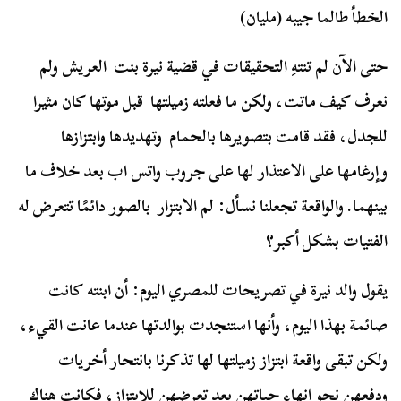
الخطأ طالما جيبه (مليان)
حتى الآن لم تنتهِ التحقيقات في قضية نيرة بنت العريش ولم
نعرف كيف ماتت، ولكن ما فعلته زميلتها قبل موتها كان مثيرا
للجدل، فقد قامت بتصويرها بالحمام وتهديدها وابتزازها
وإرغامها على الاعتذار لها على جروب واتس اب بعد خلاف ما
بينهما. والواقعة تجعلنا نسأل:
لم الابتزار بالصور دائمًا تتعرض له
الفتيات بشكل أكبر؟
يقول والد نيرة في تصريحات للمصري اليوم: أن ابنته كانت
صائمة بهذا اليوم، وأنها استنجدت بوالدتها عندما عانت القيء،
ولكن تبقى واقعة ابتزاز زميلتها لها تذكرنا بانتحار أخريات
ودفعهن نحو إنهاء حياتهن بعد تعرضهن للابتزاز، فكانت هناك