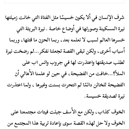
شرف الإنسان في ألا يكون خسيسًا مثل الفتاة التي خانت زميلتها
نيرة المسكينة وصورتها في أوضاع خاصة . نيرة البريئة التي
خسرها العالم لسبب لا نعلمه بعد، ربما الحزن ما قتلها، وربما
أسباب أخرى، ولكن تبقى القصة تجعلنا نفكر…لم رضخت نيرة
لطلب صديقتها واعتذرت لها في جروب واتس اب على
الملأ؟…خافت من الفضيحة، في حين لو علمنا الأهالي أن
الفضيحة للخائن دائمًا لم انتحرت بسنت وغيرها ، ولما اعتذرت
نيرة لصديقة خسيسة.
الخوف كذاب، ولكن مع الأسف جبلت فيتات مجتمعنا على
الخوف ولا حل لهذه القصة سوى بإعادة تربية هذا المجتمع من