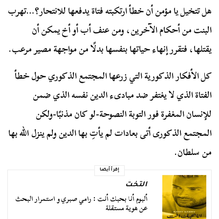
هل تتخيل يا مؤمن أن خطأ ارتكبته فتاة يدفعها للانتحار؟…تهرب
البنت من أحكام الآخرين، ومن عنف أب أو أخ يمكن أن
يقتلها، فتقرر إنهاء حياتها بنفسها بدلًا من مواجهة مصير مرعب.
كل الأفكار الذكورية التي زرعها المجتمع الذكوري حول خطأ
الفتاة الذي لا يغتفر ضد مبادىء الدين نفسه الذي ضمن
للإنسان المغفرة فور التوبة النصوحة-لو كان مذنبًا-ولكن
المجتمع الذكورى أتى بعادات لم يأتِ بها الدين ولم ينزل الله بها
من سلطان.
إقرأ أيضا
التخت
ألبوم أنا بحبك أنت : رامي صبري و استمرار البحث
عن هوية مستقلة