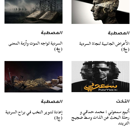
المصطبة
المصطبة
السردية تواجه الموت وأزمة المعنى
الأعراض الجانبية لنجاة السردية
(ج4)
(ج5)
التخت
المصطبة
ألبوم سمعوني : محمد حماقي و
إعادة تدوير النخب في براح السردية
رحلة البحث عن الذات وسط ضجيج
(ج3)
التريند