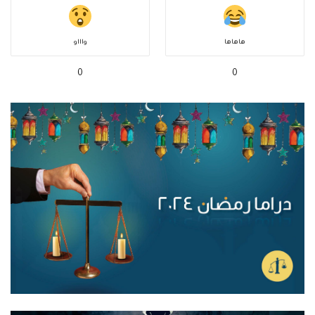
هاهاها
واااو
0
0