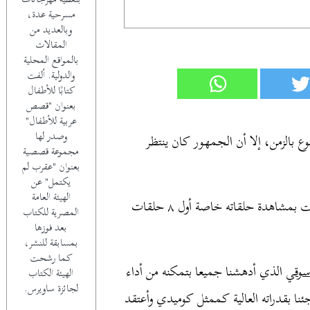
مسرحية عدة،
وبالعديد من
المقالات
بالمواقع المحلية
والدولية. ألفت
كتابًا للأطفال
بعنوان "قصص
عربية للأطفال"
وصدر لها
ع بالزمن، إلا أن الجمهور كان ينتظر
مجموعة قصصية
بعنوان "عقرب لم
يكتمل" عن
الهيئة العامة
وعلى الرغم من ملاحظاتي على المسلسل إلا أنني استمتعت بمشاهدة حلقاته خاصة أول ٨ حلقات
المصرية للكتاب
بعد فوزها
بمسابقة للنشر،
كما رشحت
سوقي
الذي أدهشنا جميعا بتمكنه من أداء
الهيئة الكتاب
لجائزة ساويرس.
ا بقدراته العالية كممثل كوميدي وأعتقد