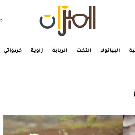
هم
ة
البيانولا
التخت
الربابة
زاوية
خردواتي