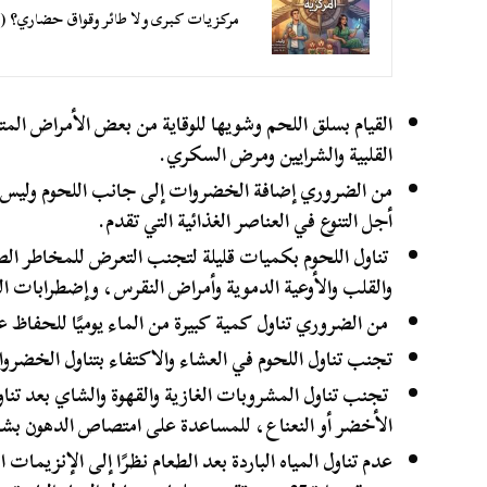
مركزيات كبرى ولا طائر وقواق حضاري؟ (3-10)
القيام بسلق اللحم وشويها للوقاية من بعض الأمراض الم
القلبية والشرايين ومرض السكري.
من الضروري إضافة الخضروات إلى جانب اللحوم وليس ال
أجل التنوع في العناصر الغذائية التي تقدم.
تناول اللحوم بكميات قليلة لتجنب التعرض للمخاطر ال
والقلب والأوعية الدموية وأمراض النقرس، وإضطرابات 
من الضروري تناول كمية كبيرة من الماء يوميًا للحفا
تجنب تناول اللحوم في العشاء والاكتفاء بتناول الخضروا
تجنب تناول المشروبات الغازية والقهوة والشاي بعد تناول
الأخضر أو النعناع، للمساعدة على امتصاص الدهون بشك
عدم تناول المياه الباردة بعد الطعام نظرًا إلى الإنزيم