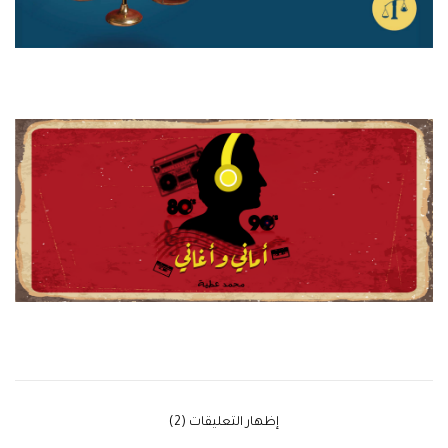
‫إظهار التعليقات (2)