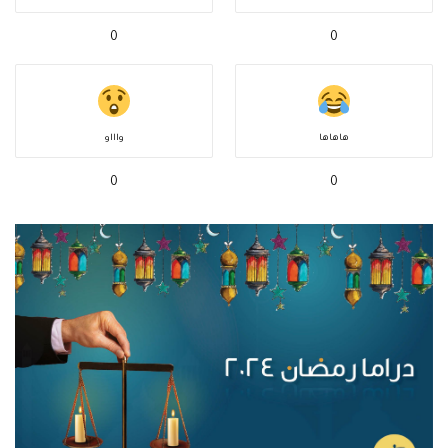
0
0
هاهاها
واااو
0
0