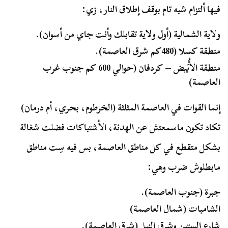
فيها ألتزام شبه تام بوقف إطلاق النار، زي:
ولاية الشمالية (أول ولاية تقابلك وأنت جاي من أسوان).
منطقة كسلا (480كم شرق العاصمة).
منطقة الأُبَيض – كردفان (حوالي 600 كم جنوب غرب
العاصمة)
إنما القوات في العاصمة المثلثة (الخرطوم، بحري، أم درمان)
تكاد تكون ماسمعتش عن الهدنة، الأشتباكات فضلت شغالة
بشكل متقطع في كل مناطق العاصمة، بس فيه سِت مناطق
مابطلوش ضرب وهي:
جبرة (جنوب العاصمة).
الشامبات (شمال العاصمة)
شارع الستين وشرق النيل (شرق العاصمة).