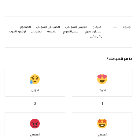
الوسوم
أمدرمان
الجيش السوداني
الحرب في السودان
الخرطوم
الخرطوم بحري
الدعم السريع
الرئيسية
السودان
اوقفوا الحرب
رامي يحيى
ما هو انطباعك؟
أحببته
أحزنني
0
1
أعجبني
أغضبني