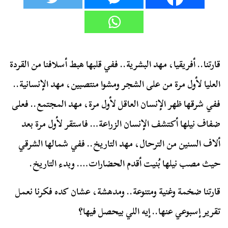
قارتنا.. أفريقيا، مهد البشرية.. ففي قلبها هبط أسلافنا من القردة
العليا لأول مرة من على الشجر ومشوا منتصبين، مهد الإنسانية..
ففي شرقها ظهر الإنسان العاقل لأول مرة، مهد المجتمع.. فعلى
ضفاف نيلها أكتشف الإنسان الزراعة… فاستقر لأول مرة بعد
ألاف السنين من الترحال، مهد التاريخ.. ففي شمالها الشرقي
حيث مصب نيلها بُنيت أقدم الحضارات…. وبدء التاريخ.
قارتنا ضخمة وغنية ومتنوعة.. ومدهشة، عشان كده فكرنا نعمل
تقرير إسبوعي عنها.. إيه اللي بيحصل فيها؟