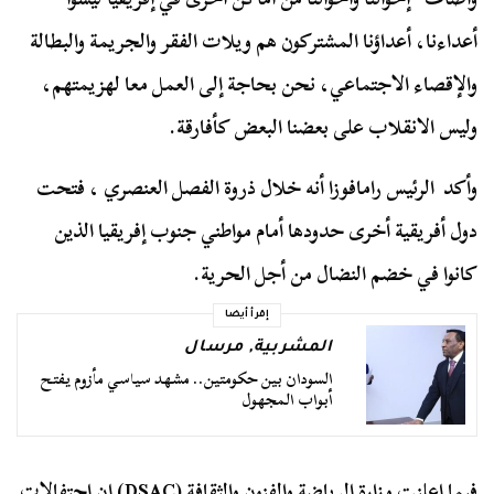
أعداءنا، أعداؤنا المشتركون هم ويلات الفقر والجريمة والبطالة
والإقصاء الاجتماعي، نحن بحاجة إلى العمل معا لهزيمتهم،
وليس الانقلاب على بعضنا البعض كأفارقة.
وأكد الرئيس رامافوزا أنه خلال ذروة الفصل العنصري ، فتحت
دول أفريقية أخرى حدودها أمام مواطني جنوب إفريقيا الذين
كانوا في خضم النضال من أجل الحرية.
إقرأ أيضا
المشربية
,
مرسال
السودان بين حكومتين.. مشهد سياسي مأزوم يفتح
أبواب المجهول
فيما اعلنت وزارة الرياضة والفنون والثقافة (DSAC) إن احتفالات