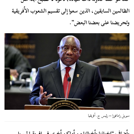
الظالمين السابقين، الذين سعوا إلى تقسيم الشعوب الأفريقية
وتحريضنا على بعضنا البعض”.
سيريل رامافوزا – رئيس ج. أفريقيا
وأضاف “إخواننا وأخواتنا من أماكن أخرى في إفريقيا ليسوا